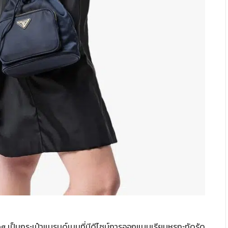
g เป็นกระเป๋าแบรนด์เนมที่มีดีไซน์การออกแบบเรียบหรูกะทัดรัด