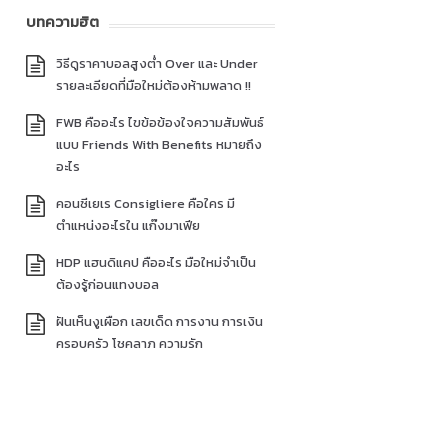
บทความฮิต
วิธีดูราคาบอลสูงต่ำ Over และ Under
รายละเอียดที่มือใหม่ต้องห้ามพลาด !!
FWB คืออะไร ไขข้อข้องใจความสัมพันธ์
แบบ Friends With Benefits หมายถึง
อะไร
คอนซีเยเร Consigliere คือใคร มี
ตำแหน่งอะไรใน แก๊งมาเฟีย
HDP แฮนดิแคป คืออะไร มือใหม่จำเป็น
ต้องรู้ก่อนแทงบอล
ฝันเห็นงูเผือก เลขเด็ด การงาน การเงิน
ครอบครัว โชคลาภ ความรัก