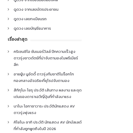
ดูดวง จากเลขบัตรประชาชน
ดูดวง เลขทะเบียนรถ
ดูดวง เลขบัญชีธนาคาร
เรื่องล่าสุด
คริเซนซิโอ ซัมเมอร์วิลล์ ปีกความเร็วสูง
ดาวรุ่งชาวดัตช์ที่น่าจับตามองในพรีเมียร์
ลีก
อายยู้บ บูอัดดี้ ดาวรุ่งทีมชาติโมร็อกโก
กองกลางอัจฉริยะที่ยุโรปจับตามอง
สึกิกุโมะ โยรุ ประวัติ เส้นทาง ผลงาน และจุด
เด่นของดาราเอวีญี่ปุ่นที่กำลังมาแรง
นาโนะ โอกาซาวาระ ประวัตินักแสดง AV
ดาวรุ่งพุ่งแรง
คิโยโนะ ซากิ ประวัติ นักแสดง AV นักบัลเลต์
ที่กำลังถูกพูดถึงในปี 2026