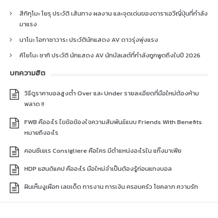
สึกิกุโมะ โยรุ ประวัติ เส้นทาง ผลงาน และจุดเด่นของดาราเอวีญี่ปุ่นที่กำลัง
มาแรง
นาโนะ โอกาซาวาระ ประวัตินักแสดง AV ดาวรุ่งพุ่งแรง
คิโยโนะ ซากิ ประวัติ นักแสดง AV นักบัลเลต์ที่กำลังถูกพูดถึงในปี 2026
บทความฮิต
วิธีดูราคาบอลสูงต่ำ Over และ Under รายละเอียดที่มือใหม่ต้องห้าม
พลาด !!
FWB คืออะไร ไขข้อข้องใจความสัมพันธ์แบบ Friends With Benefits
หมายถึงอะไร
คอนซีเยเร Consigliere คือใคร มีตำแหน่งอะไรใน แก๊งมาเฟีย
HDP แฮนดิแคป คืออะไร มือใหม่จำเป็นต้องรู้ก่อนแทงบอล
ฝันเห็นงูเผือก เลขเด็ด การงาน การเงิน ครอบครัว โชคลาภ ความรัก