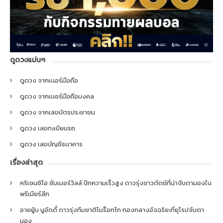
ดูดวงแม่นๆ
ดูดวง จากเบอร์มือถือ
ดูดวง จากเบอร์มือถือมงคล
ดูดวง จากเลขบัตรประชาชน
ดูดวง เลขทะเบียนรถ
ดูดวง เลขบัญชีธนาคาร
เรื่องล่าสุด
คริเซนซิโอ ซัมเมอร์วิลล์ ปีกความเร็วสูง ดาวรุ่งชาวดัตช์ที่น่าจับตามองใน
พรีเมียร์ลีก
อายยู้บ บูอัดดี้ ดาวรุ่งทีมชาติโมร็อกโก กองกลางอัจฉริยะที่ยุโรปจับตา
มอง