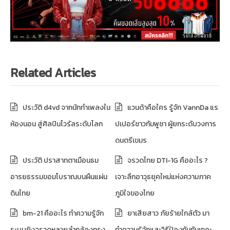
Related Articles
ประวัติ d4vd จากนักทำเพลงใน
แวนด้าคือใคร รู้จัก VannDa แร
ห้องนอน สู่ศิลปินไวรัลระดับโลก
ปเปอร์ชาวกัมพูชา ผู้ยกระดับวงการ
ดนตรีเขมร
ประวัติ ปราสาทตาเมือนธม
จรวดไทย DTI-1G คืออะไร ?
อารยธรรมขอมโบราณบนผืนแผ่น
เจาะลึกอาวุธยุคใหม่แห่งความภาค
ดินไทย
ภูมิใจของไทย
bm-21 คืออะไร ทำความรู้จัก
ยาเสียสาว ภัยร้ายใกล้ตัว มา
ระบบยิงจรวดหลายลำกล้องทรง
ทำความรู้จักและวิธีป้องกันกันเถอะ