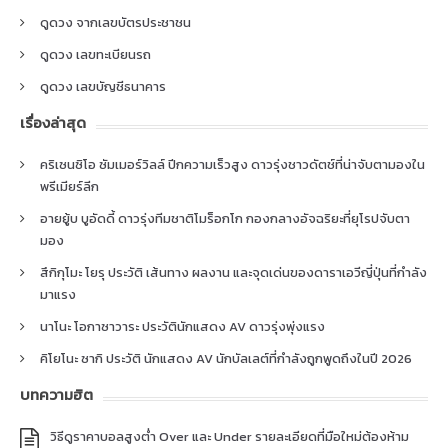
ดูดวง จากเลขบัตรประชาชน
ดูดวง เลขทะเบียนรถ
ดูดวง เลขบัญชีธนาคาร
เรื่องล่าสุด
คริเซนซิโอ ซัมเมอร์วิลล์ ปีกความเร็วสูง ดาวรุ่งชาวดัตช์ที่น่าจับตามองใน
พรีเมียร์ลีก
อายยู้บ บูอัดดี้ ดาวรุ่งทีมชาติโมร็อกโก กองกลางอัจฉริยะที่ยุโรปจับตา
มอง
สึกิกุโมะ โยรุ ประวัติ เส้นทาง ผลงาน และจุดเด่นของดาราเอวีญี่ปุ่นที่กำลัง
มาแรง
นาโนะ โอกาซาวาระ ประวัตินักแสดง AV ดาวรุ่งพุ่งแรง
คิโยโนะ ซากิ ประวัติ นักแสดง AV นักบัลเลต์ที่กำลังถูกพูดถึงในปี 2026
บทความฮิต
วิธีดูราคาบอลสูงต่ำ Over และ Under รายละเอียดที่มือใหม่ต้องห้าม