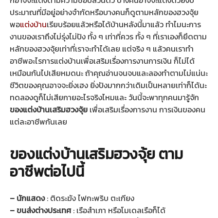
ประมาณที่มีอยู่อย่างจำกัดหรือบางคนก็ดูตามหลักของฮวงจุ้ย
พอ
แต่งบ้าน
เรียบร้อยแล้วหรือได้บ้านหลังนี้มาแล้ว ทำไมนะการ
งานของเราถึงไม่รุ่งไม่ปัง ทั้ง ๆ เท่าที่ควร ทั้ง ๆ ที่เราเองก็ยึดตาม
หลักของฮวงจุ้ยเท่าที่เราจะทำได้เลย แต่จริง ๆ แล้วคนเราทำ
อาชีพอะไรการแต่งบ้านเพื่อเสริมเรื่องการงานการเงิน ก็ไม่ได้
เหมือนกันไปเสียหมดนะ ถ้าคุณอ่านจนจบและลองทำตามไม่แน่นะ
ชีวิตของคุณอาจจะยิ่งเฮง ยิ่งปังมากกว่าเดิมเป็นหลายเท่าก็ได้นะ
ทดลองดูก็ไม่เสียกายอะไรจริงไหมและ วันนี้จะพาทุกคนมารู้จัก
ของแต่งบ้านเสริมฮวงจุ้ย
เพื่อเสริมเรื่องการงาน การเงินของคน
แต่ละอาชีพกันเลย
ของแต่งบ้านเสริมฮวงจุ้ย ตาม
อาชีพต่อไปนี้
– นักแสดง
: ติดระฆัง ไฟกะพริบ ตะเกียง
– ขนส่งต่างประเทศ
: เรือสำเภา หรือโมเดลเรือก็ได้