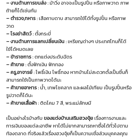
– งานด้านการขนส่ง
: ม้าวิ่ง อาจจะเป็นรูปปั้น หรือภาพวาด ภาพ
ถ้ายก็ได้เช่นกัน
– ตำรวจ
,ทหาร
: เสือคาบดาบ สามารถใช้ได้ทั้งรูปปั้น หรือภาพ
วาด
– โรงฆ่าสัตว์
: ตั้งกระบี่
– งานด้านการแลกเปลี่ยนเงิน
: เหรียญต่างๆ ประเทศไทนก็ได้
ใช้ได้หมดเลย
– ข้าราชการ
: ตกแต่งประดับฉัตร
– ค้าขาย
: ตั้งฟักเงิน ฟักทอง
– ครู
,อาจารย์
: โพธิ์เงิน โพธิ์ทอง หากบ้านไม่สะดวกตั้งเป็นชิ้นก็
สามารถใช้เป็นภาพวาดได้นะ
– ค้าขายอาหาร
: น้ำ, เทพโชคลาภ และผลไม้เทียม เป็นรูปปั้นหรือ
รูปวาดก็ได้นะ
– ค้าขายเสื้อผ้า
: ติดโคม 7 สี, พระแม่ลักษมี
เป็นอย่างไรบ้างกับ
ของแต่งบ้านเสริมฮวงจุ้ย
เรื่องการงานและ
การเงินของแต่ละอาชีพ หาได้ไม่ยากสามารถหาซื้อได้ทั่วไปตาม
ท้องตลาด ที่จริงแล้วเรื่องฮวงจุ้ยก็เป็นความเชื่อส่วนบุคคลคุณ