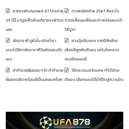
อาถรรพ์เบญจเพส 67 ใครอายุ
ดาวพฤหัสย้าย 2567 คืออะไร
25 ปีนี้ มาดูเคล็ดลับแก้อาถรรพ์ด่วน
ดาวเคลื่อนเปลี่ยนชะตา พร้อมแนะนำ
เลย
วิธีบูชา
ลัคนาราศี ดูยังไง เปิดตำรา
ฮวงจุ้ยสีมงคล จากปีนักษัตร
แนะนำวิธีหาลัคนาราศีวันเกิดของตัว
เลือกสีถูกกับตัวเอง เสริมโชคลาภ
เอง
ดวงดีตลอดปี
คำทำนายฝันแม่น ๆ 10 คำทำนาย
วิธีตรวจเบอร์มงคล ทำได้ด้วย
ฝันยอดฮิต พร้อมตีเป็นเลขแจกโชค
ตัวเอง เลือกเบอร์ดีนำชีวิตสู่ความปัง