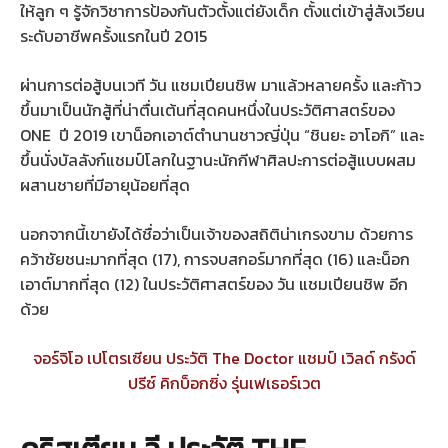
ให้ลูก ๆ รู้จักวิชาการป้องกันตัวตั้งแต่ยังเด็ก ตั้งแต่เข้าสู่สังเวียน
ระดับอาชีพครั้งแรกในปี 2015
ผ่านการต่อสู้บนเวที วัน แชมเปียนชิพ มาแล้วหลายครั้ง และก้าว
ขึ้นมาเป็นนักสู้ที่น่าตื่นเต้นที่สุดคนหนึ่งในประวัติศาสตร์ของ
ONE ปี 2019 เขาน็อกเอาต์ตำนานชาวญี่ปุ่น “ชินยะ อาโอกิ” และ
ขึ้นนั่งบัลลังก์แชมป์โลกในฐานะนักกีฬาศิลปะการต่อสู้แบบผสม
ผสานชายที่มีอายุน้อยที่สุด
นอกจากนี้เขายังได้ชื่อว่าเป็นเจ้าของสถิติน่าเกรงขาม ด้วยการ
คว้าชัยชนะมากที่สุด (17), การจบสกอร์มากที่สุด (16) และน็อก
เอาต์มากที่สุด (12) ในประวัติศาสตร์ของ วัน แชมเปียนชิพ อีก
ด้วย
จอร์จิโอ เปโตรเซียน ประวัติ The Doctor แชมป์ เวิลด์ กรังด์
ปรีซ์ คิกบ็อกซิ่ง รุ่นเฟเธอร์เวต