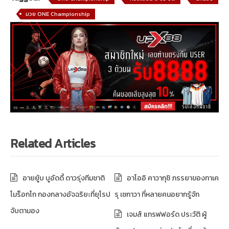
มวย ONE Championship
Related Articles
อายยู้บ บูอัดดี้ ดาวรุ่งทีมชาติ
อาโออิ คาวากุชิ ภรรยาของทาเค
โมร็อกโก กองกลางอัจฉริยะที่ยุโรป
รุ เซกาวา ที่หลายคนอยากรู้จัก
จับตามอง
เจมส์ แทรฟฟอร์ด ประวัติ ผู้