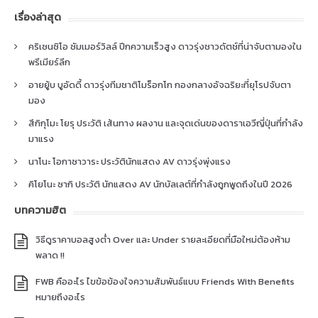
เรื่องล่าสุด
คริเซนซิโอ ซัมเมอร์วิลล์ ปีกความเร็วสูง ดาวรุ่งชาวดัตช์ที่น่าจับตามองใน
พรีเมียร์ลีก
อายยู้บ บูอัดดี้ ดาวรุ่งทีมชาติโมร็อกโก กองกลางอัจฉริยะที่ยุโรปจับตา
มอง
สึกิกุโมะ โยรุ ประวัติ เส้นทาง ผลงาน และจุดเด่นของดาราเอวีญี่ปุ่นที่กำลัง
มาแรง
นาโนะ โอกาซาวาระ ประวัตินักแสดง AV ดาวรุ่งพุ่งแรง
คิโยโนะ ซากิ ประวัติ นักแสดง AV นักบัลเลต์ที่กำลังถูกพูดถึงในปี 2026
บทความฮิต
วิธีดูราคาบอลสูงต่ำ Over และ Under รายละเอียดที่มือใหม่ต้องห้าม
พลาด !!
FWB คืออะไร ไขข้อข้องใจความสัมพันธ์แบบ Friends With Benefits
หมายถึงอะไร