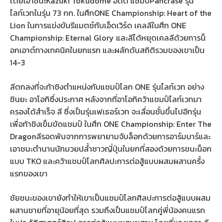
โดยเอาชนะKazuki Tokudome อดีต แชมป์Pancrase รุ่น
ไลท์เวทในรุ่น 73 กก. ในศึกONE Championship: Heart of the
Lion ในการแข่งขันรีแมตช์กับเอ็ดเวิร์ด เคลลีในศึก ONE
Championship: Eternal Glory และลีได้หยุดเคลลีด้วยการน็
อกเอาต์ทางเทคนิคในยกแรก และผลักดันสถิติรวมของเขาเป็น
14-3
ลีตกลงที่จะท้าชิงตำแหน่งกับแชมป์โลก ONE รุ่นไลท์เวท อย่าง
ชินยะ อาโอกิซึ่งประกาศ หลังจากที่อาโอกิคว้าแชมป์ไลท์เวทมา
ครองได้สำเร็จ ลี ซึ่งเป็นรุ่นเฟเธอร์เวท จะเลื่อนชั้นขึ้นไปอีกรุ่น
เพื่อท้าชิงเข็มขัดแชมป์ ในศึก ONE Championship: Enter The
Dragonลีรอดพ้นจากการพยายามจับล็อกด้วยการอาร์มบาร์และ
เอาชนะตำนานนักมวยปล้ำชาวญี่ปุ่นในยกที่สองด้วยการชนะน็อก
แบบ TKO และคว้าแชมป์โลกศิลปะการต่อสู้แบบผสมผสานครั้ง
แรกของเขา
ชัยชนะของเขายังทำให้เขาเป็นแชมป์โลกศิลปะการต่อสู้แบบผสม
ผสานชายที่อายุน้อยที่สุด รวมถึงเป็นแชมป์โลกคู่พี่น้องคนแรก