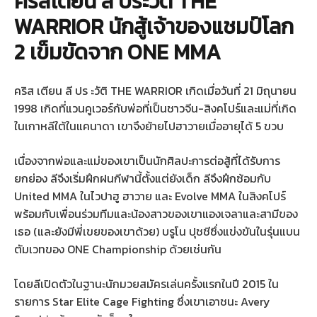
คริสเตียน ลี ประวัติ THE
WARRIOR นักสู้เจ้าของแชมป์โลก
2 เข็มขัดจาก ONE MMA
คริส เตียน ลี ปร ะวัติ THE WARRIOR เกิดเมื่อวันที่ 21 มิถุนายน
1998 เกิดที่แวนคูเวอร์กับพ่อที่เป็นชาวจีน-สิงคโปร์และแม่ที่เกิด
ในเกาหลีใต้ในแคนาดา เขาจึงย้ายไปฮาวายเมื่ออายุได้ 5 ขวบ
เนื่องจากพ่อและแม่ของเขาเป็นนักศิลปะการต่อสู้ที่ได้รับการ
ยกย่อง ลีจึงเริ่มฝึกฝนกีฬานี้ตั้งแต่ยังเด็ก ลีจึงฝึกซ้อมกับ
United MMA ในไวปาฮู ฮาวาย และ Evolve MMA ในสิงคโปร์
พร้อมกับเพื่อนร่วมทีมและน้องสาวของเขาแองเจลาและสามีของ
เธอ (และยังมีพี่เขยของเขาด้วย) บรูโน ปุชชีซึ่งแข่งขันในรุ่นแบน
ตัมเวทของ ONE Championship ด้วยเช่นกัน
โดยลีเปิดตัวในฐานะนักมวยสมัครเล่นครั้งแรกในปี 2015 ใน
รายการ Star Elite Cage Fighting ซึ่งเขาเอาชนะ Avery