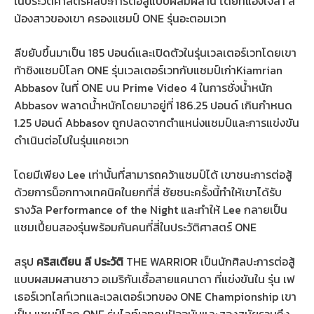
ในประวัติศาสตร์ศิลปะการต่อสู้แบบผสมผสาน โดยที่แองเจลา ลี
น้องสาวของเขา ครองแชมป์ ONE รุ่นอะตอมเวท
ลีขยับขึ้นมาเป็น 185 ปอนด์และเปิดตัวในรุ่นเวลเตอร์เวทโดยเขา
ท้าชิงแชมป์โลก ONE รุ่นเวลเตอร์เวทกับแชมป์เก่าKiamrian
Abbasov ในที่ ONE บน Prime Video 4 ในการชั่งน้ำหนัก
Abbasov พลาดน้ำหนักโดยมาอยู่ที่ 186.25 ปอนด์ เกินกำหนด
1.25 ปอนด์ Abbasov ถูกปลดจากตำแหน่งแชมป์และการแข่งขัน
ดำเนินต่อไปในรุ่นแคชเวท
โดยมีเพียง Lee เท่านั้นที่สามารถคว้าแชมป์ได้ เขาชนะการต่อสู้
ด้วยการน็อกทางเทคนิคในยกที่สี่ ชัยชนะครั้งนี้ทำให้เขาได้รับ
รางวัล Performance of the Night และทำให้ Lee กลายเป็น
แชมเปี้ยนสองรุ่นพร้อมกันคนที่สี่ในประวัติศาสตร์ ONE
สรุป
คริสเตียน ลี ประวัติ
THE WARRIOR เป็นนักศิลปะการต่อสู้
แบบผสมผสานชาว อเมริกันเชื้อสายแคนาดา ที่แข่งขันใน รุ่น เฟ
เธอร์เวทไลท์เวทและเวลเตอร์เวทของ ONE Championship เขา
เป็น แชมป์โลก ONE รุ่นไลท์เวทคนปัจจุบันและสองสมัยรวมถึง