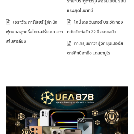
รักษาประตูดาวรุ่ง ฟอร์มเยี่ยม ร้อน
แรงสุดในนาทีนี้
เอราวัณ การ์นิเยร์ รู้จัก นัก
โคนี่ เดอ วินเทอร์ ประวัติ กอง
ฟุตบอลลูกครึ่งไทย-ฝรั่งเศส จาก
หลังตัวเก่งวัย 22 ปี ของเจนัว
สโมสรลียง
ทาเครุ เซกาวา รู้จัก ซุปเปอร์ส
ตาร์คิกบ็อกซิ่ง แดนซามูไร