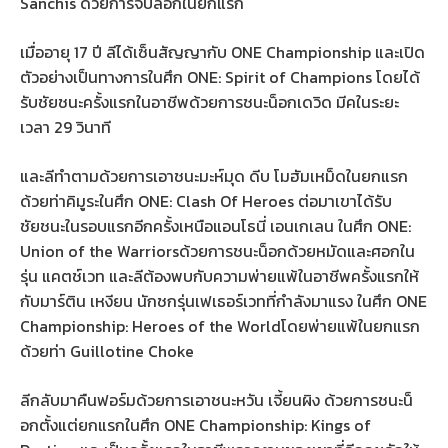
Sanchis ด้วยการจับล็อกในยกแรก
เมื่ออายุ 17 ปี ลีได้เซ็นสัญญากับ ONE Championship และเปิด
ตัวอย่างเป็นทางการในศึก ONE: Spirit of Champions โดยได้
รับชัยชนะครั้งแรกในอาชีพด้วยการชนะน็อกเดวิด มีคในระยะ
เวลา 29 วินาที
และลีทำตามด้วยการเอาชนะมะห์มุด ดีบ โมฮัมเหม็ดในยกแรก
ด้วยท่าคิมูระในศึก ONE: Clash Of Heroes ต่อมาเขาได้รับ
ชัยชนะในรอบแรกอีกครั้งเหนือแอนโธนี่ เอนเกเลน ในศึก ONE:
Union of the Warriorsด้วยการชนะน็อกด้วยหมัดและศอกใน
รุ่น แคตช์เวท และลีต้องพบกับความพ่ายแพ้ในอาชีพครั้งแรกให้
กับมาร์ติน เหงียน นักชกรุ่นเฟเธอร์เวทที่กำลังมาแรง ในศึก ONE
Championship: Heroes of the Worldโดยพ่ายแพ้ในยกแรก
ด้วยท่า Guillotine Choke
ลีกลับมาคืนฟอร์มด้วยการเอาชนะหวัน เจี้ยนผิง ด้วยการชนะน็
อกตั้งแต่ยกแรกในศึก ONE Championship: Kings of