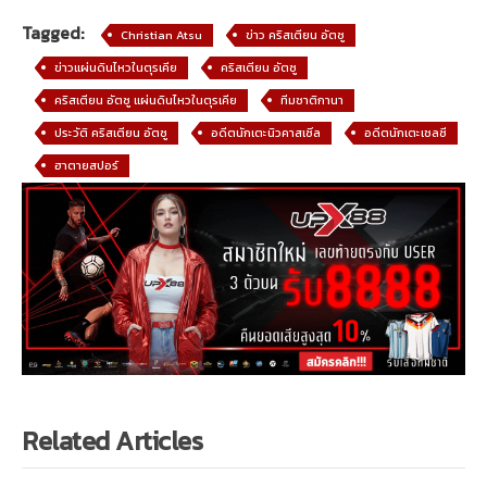
Tagged:
Christian Atsu
ข่าว คริสเตียน อัตซู
ข่าวแผ่นดินไหวในตุรเคีย
คริสเตียน อัตซู
คริสเตียน อัตซู แผ่นดินไหวในตุรเคีย
ทีมชาติกานา
ประวัติ คริสเตียน อัตซู
อดีตนักเตะนิวคาสเซิ่ล
อดีตนักเตะเชลซี
ฮาตายสปอร์
Related Articles