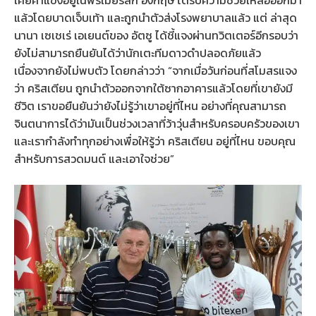
แล้วโดยบาดเจ็บเท้า และถูกนำตัวส่งโรงพยาบาลแล้ว แต่ ล่าสุด
นานา เซเชเร่ เอเยนต์ของ อัตซู ได้ชี้แจงผ่านทวิตเตอร์อีกรอบว่า
ยังไม่สามารถยืนยันได้ว่านักเตะทีมดาวดำปลอดภัยแล้ว
เนื่องจากยังไม่พบตัว โดยกล่าวว่า “จากเมื่อวันก่อนที่สโมสรแจง
ว่า คริสเตียน ถูกนำตัวออกจากใต้ซากอาคารแล้วโดยที่เขายังมี
ชีวิต เราขอยืนยันว่ายังไม่รู้ว่าเขาอยู่ที่ไหน อย่างที่คุณสามารถ
จินตนาการได้ว่ามันเป็นช่วงเวลาที่ว้าวุ่นสำหรับครอบครัวของเขา
และเรากำลังทำทุกอย่างเพื่อให้รู้ว่า คริสเตียน อยู่ที่ไหน ขอบคุณ
สำหรับการสวดมนต์ และเอาใจช่วย”