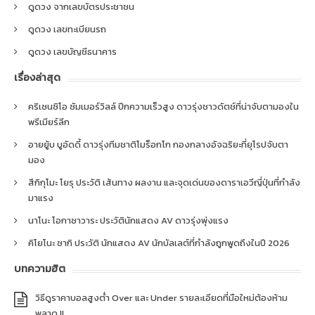
ดูดวง จากเลขบัตรประชาชน
ดูดวง เลขทะเบียนรถ
ดูดวง เลขบัญชีธนาคาร
เรื่องล่าสุด
คริเซนซิโอ ซัมเมอร์วิลล์ ปีกความเร็วสูง ดาวรุ่งชาวดัตช์ที่น่าจับตามองใน
พรีเมียร์ลีก
อายยู้บ บูอัดดี้ ดาวรุ่งทีมชาติโมร็อกโก กองกลางอัจฉริยะที่ยุโรปจับตา
มอง
สึกิกุโมะ โยรุ ประวัติ เส้นทาง ผลงาน และจุดเด่นของดาราเอวีญี่ปุ่นที่กำลัง
มาแรง
นาโนะ โอกาซาวาระ ประวัตินักแสดง AV ดาวรุ่งพุ่งแรง
คิโยโนะ ซากิ ประวัติ นักแสดง AV นักบัลเลต์ที่กำลังถูกพูดถึงในปี 2026
บทความฮิต
วิธีดูราคาบอลสูงต่ำ Over และ Under รายละเอียดที่มือใหม่ต้องห้าม
พลาด !!