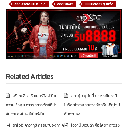
สถิติ คริสเตียโน่ โรนัลโด้
สถิติโรนัลโด้
แมนเชสเตอร์ ยูไนเต็ด
Related Articles
คริเซนซิโอ ซัมเมอร์วิลล์ ปีก
อายยู้บ บูอัดดี้ ดาวรุ่งทีมชาติ
ความเร็วสูง ดาวรุ่งชาวดัตช์ที่น่า
โมร็อกโก กองกลางอัจฉริยะที่ยุโรป
จับตามองในพรีเมียร์ลีก
จับตามอง
อาโออิ คาวากุชิ ภรรยาของทาเค
โจวานี่ เควนด้า คือใคร? ดาวรุ่ง