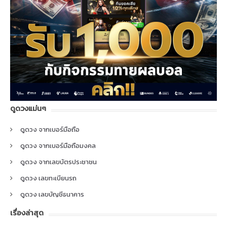
ดูดวงแม่นๆ
ดูดวง จากเบอร์มือถือ
ดูดวง จากเบอร์มือถือมงคล
ดูดวง จากเลขบัตรประชาชน
ดูดวง เลขทะเบียนรถ
ดูดวง เลขบัญชีธนาคาร
เรื่องล่าสุด