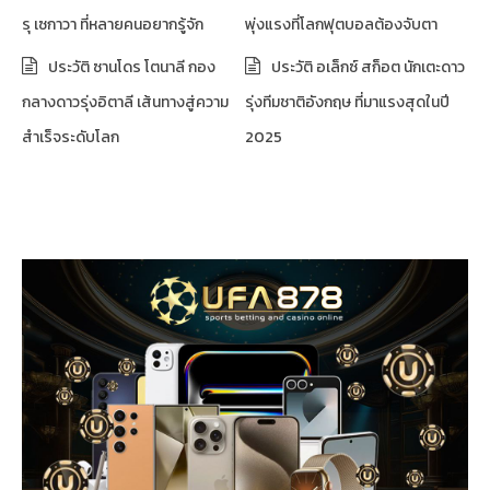
รุ เซกาวา ที่หลายคนอยากรู้จัก
พุ่งแรงที่โลกฟุตบอลต้องจับตา
ประวัติ ซานโดร โตนาลี กอง
ประวัติ อเล็กซ์ สก็อต นักเตะดาว
กลางดาวรุ่งอิตาลี เส้นทางสู่ความ
รุ่งทีมชาติอังกฤษ ที่มาแรงสุดในปี
สำเร็จระดับโลก
2025