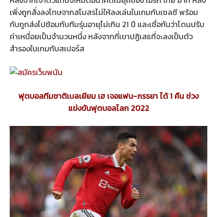
หลังจากเจ้าตัวแทบจะหมดอนาคตในยุคของ เอริก เทย ฮาก หลัง
เพิ่งถูกสั่งลงโทษจากสโมสรไม่ให้ลงเล่นในเกมกับเชลซี พร้อม
กับถูกส่งไปซ้อมกับทีมรุ่นอายุไม่เกิน 21 ปี และเชื่อกันว่าโดนปรับ
ค่าเหนื่อยเป็นจำนวนหนึ่ง หลังจากที่เขาปฏิเสธที่จะลงเป็นตัว
สำรองในเกมกับสเปอร์ส
ฟุตบอลทีมชาติเบลเยียม เฮ เจอแฟน-ภรรยา ได้ 1 คืน ช่วง
แข่งขันฟุตบอลโลก 2022