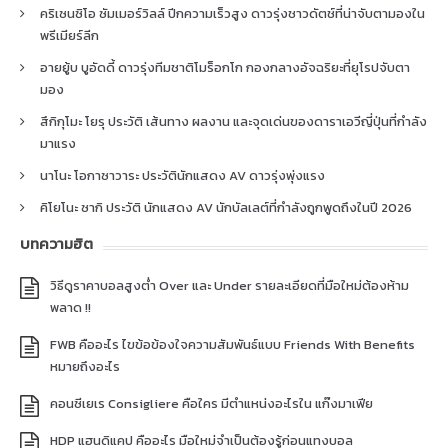
คริเซนซิโอ ซัมเมอร์วิลล์ ปีกความเร็วสูง ดาวรุ่งชาวดัตช์ที่น่าจับตามองใน
พรีเมียร์ลีก
อายยู้บ บูอัดดี้ ดาวรุ่งทีมชาติโมร็อกโก กองกลางอัจฉริยะที่ยุโรปจับตา
มอง
สึกิกุโมะ โยรุ ประวัติ เส้นทาง ผลงาน และจุดเด่นของดาราเอวีญี่ปุ่นที่กำลัง
มาแรง
นาโนะ โอกาซาวาระ ประวัตินักแสดง AV ดาวรุ่งพุ่งแรง
คิโยโนะ ซากิ ประวัติ นักแสดง AV นักบัลเลต์ที่กำลังถูกพูดถึงในปี 2026
บทความฮิต
วิธีดูราคาบอลสูงต่ำ Over และ Under รายละเอียดที่มือใหม่ต้องห้าม
พลาด !!
FWB คืออะไร ไขข้อข้องใจความสัมพันธ์แบบ Friends With Benefits
หมายถึงอะไร
คอนซีเยเร Consigliere คือใคร มีตำแหน่งอะไรใน แก๊งมาเฟีย
HDP แฮนดิแคป คืออะไร มือใหม่จำเป็นต้องรู้ก่อนแทงบอล