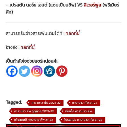
– เปรสตัน นอร์ธ เอนด์ (แชมเปียนชิพ) VS
ลิเวอร์พูล
(พรีเมียร์
ลีก)
สามารถรับข่าวสารเพิ่มเติมได้ที่ :
คลิกที่นี่
อ้างอิง :
คลิกที่นี่
เป็นกำลังใจช่วยแชร์หน่อยค่ะ
Tagged:
คาราบาว คัพ 2021-22
คาราบาว คัพ 21-22
คาราบาว คัพ ฤดูกาล 2021-22
ทีมเต็ง คาราบาว คัพ
เต็งแชมป์ คาราบาว คัพ 21-22
โปรแกรม คาราบาว คัพ 21-22