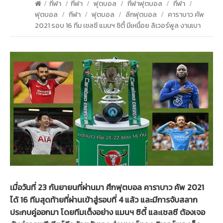
/
กีฬา
/
กีฬา
/
ฟุตบอล
/
กีฬาฟุตบอล
/
กีฬา
/
ฟุตบอล
/
กีฬา
/
ฟุตบอล
/
ลีกฟุตบอล
/
คาราบาว คัพ
2021 รอบ 16 ทีม เชลซี แมนฯ ซิตี้ มีเหนื่อย ลิเวอร์พูล งานเบา
เมื่อวันที่ 23 กันยายนที่ผ่านมา ศึกฟุตบอล คาราบาว คัพ 2021
ได้ 16 ทีมสุดท้ายที่ผ่านเข้าสู่รอบที่ 4 แล้ว และมีการจับสลาก
ประกบคู่ออกมา โดยทีมเต็งอย่าง แมนฯ ซิตี้ และเชลซี ต้องเจอ