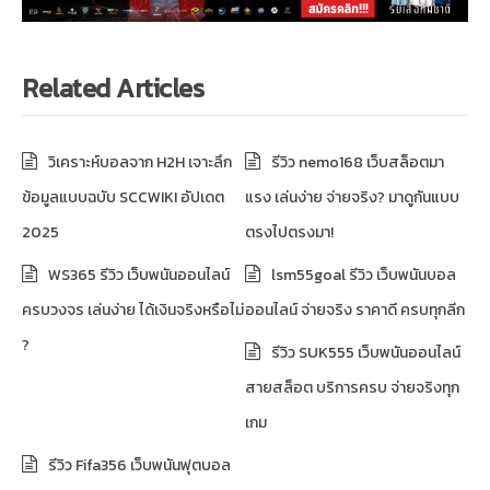
Related Articles
วิเคราะห์บอลจาก H2H เจาะลึก
รีวิว nemo168 เว็บสล็อตมา
ข้อมูลแบบฉบับ SCCWIKI อัปเดต
แรง เล่นง่าย จ่ายจริง? มาดูกันแบบ
2025
ตรงไปตรงมา!
WS365 รีวิว เว็บพนันออนไลน์
lsm55goal รีวิว เว็บพนันบอล
ครบวงจร เล่นง่าย ได้เงินจริงหรือไม่
ออนไลน์ จ่ายจริง ราคาดี ครบทุกลีก
?
รีวิว SUK555 เว็บพนันออนไลน์
สายสล็อต บริการครบ จ่ายจริงทุก
เกม
รีวิว Fifa356 เว็บพนันฟุตบอล