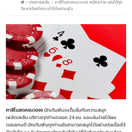
/
เกมการพนัน
/
คาสิโนสดครบวงจร สมัครง่าย เล่นได้ทุก
วัน หาเงินเข้ากระเป๋าได้อย่างจุใจ
คาสิโนสดครบวงจร
นักเดิมพันจะเต็มอิ่มกับความสนุก
เพลิดเพลิน บริการทุกท่านตลอด 24 ชม. และเล่นง่ายได้ผล
ตอบแทนดี นักเดิมพันทุกท่านยังสามารถสนุกได้อย่างต่อเนื่องไร้