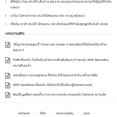
สึกิกุโมะ โยรุ ประวัติ เส้นทาง ผลงาน และจุดเด่นของดาราเอวีญี่ปุ่นที่กำลัง
มาแรง
นาโนะ โอกาซาวาระ ประวัตินักแสดง AV ดาวรุ่งพุ่งแรง
คิโยโนะ ซากิ ประวัติ นักแสดง AV นักบัลเลต์ที่กำลังถูกพูดถึงในปี 2026
บทความฮิต
วิธีดูราคาบอลสูงต่ำ Over และ Under รายละเอียดที่มือใหม่ต้องห้าม
พลาด !!
FWB คืออะไร ไขข้อข้องใจความสัมพันธ์แบบ Friends With Benefits
หมายถึงอะไร
คอนซีเยเร Consigliere คือใคร มีตำแหน่งอะไรใน แก๊งมาเฟีย
HDP แฮนดิแคป คืออะไร มือใหม่จำเป็นต้องรู้ก่อนแทงบอล
ฝันเห็นงูเผือก เลขเด็ด การงาน การเงิน ครอบครัว โชคลาภ ความรัก
หน้าแรก
กีฬา
เกมการพนัน
หวย