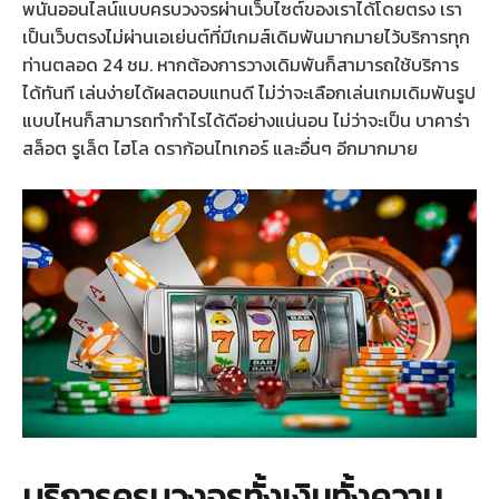
พนันออนไลน์แบบครบวงจรผ่านเว็บไซต์ของเราได้โดยตรง เรา
เป็นเว็บตรงไม่ผ่านเอเย่นต์ที่มีเกมส์เดิมพันมากมายไว้บริการทุก
ท่านตลอด 24 ชม. หากต้องการวางเดิมพันก็สามารถใช้บริการ
ได้ทันที เล่นง่ายได้ผลตอบแทนดี ไม่ว่าจะเลือกเล่นเกมเดิมพันรูป
แบบไหนก็สามารถทำกำไรได้ดีอย่างแน่นอน ไม่ว่าจะเป็น บาคาร่า
สล็อต รูเล็ต ไฮโล ดราก้อนไทเกอร์ และอื่นๆ อีกมากมาย
บริการครบวงจรทั้งเงินทั้งความ