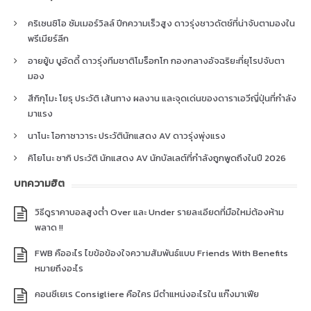
คริเซนซิโอ ซัมเมอร์วิลล์ ปีกความเร็วสูง ดาวรุ่งชาวดัตช์ที่น่าจับตามองใน
พรีเมียร์ลีก
อายยู้บ บูอัดดี้ ดาวรุ่งทีมชาติโมร็อกโก กองกลางอัจฉริยะที่ยุโรปจับตา
มอง
สึกิกุโมะ โยรุ ประวัติ เส้นทาง ผลงาน และจุดเด่นของดาราเอวีญี่ปุ่นที่กำลัง
มาแรง
นาโนะ โอกาซาวาระ ประวัตินักแสดง AV ดาวรุ่งพุ่งแรง
คิโยโนะ ซากิ ประวัติ นักแสดง AV นักบัลเลต์ที่กำลังถูกพูดถึงในปี 2026
บทความฮิต
วิธีดูราคาบอลสูงต่ำ Over และ Under รายละเอียดที่มือใหม่ต้องห้าม
พลาด !!
FWB คืออะไร ไขข้อข้องใจความสัมพันธ์แบบ Friends With Benefits
หมายถึงอะไร
คอนซีเยเร Consigliere คือใคร มีตำแหน่งอะไรใน แก๊งมาเฟีย