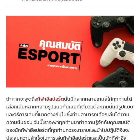
ถ้าหากจะพูดถึง
กีฬาอีสปอร์ต
นั้นมีหลากหลายเกมส์ให้ทุกท่านได้
เลือกเล่นหลากหลายรูปแบบกันเลยทีเดียวแต่ละเกมนั้นมีรูปแบบ
และวิธีการเล่นที่แตกต่างกันไปซึ่งท่านสามารถเลือกเล่นได้ตาม
ความชื่นชอบ วันนี้เราจะพาทุกท่านมาทำความรู้จักกับคุณสมบัติ
ของนักกีฬาอีสปอร์ตที่ทุกท่านควรจะทราบและนำไปปฏิบัติจึงจะ
ประสบความสำเร็จในการเล่นกีฬาอีสปอร์ตและเป็นนักกีฬาอีส