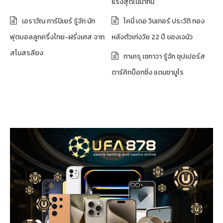
แรงสุดในนาทีนี้
เอราวัณ การ์นิเยร์ รู้จัก นัก
โคนี่ เดอ วินเทอร์ ประวัติ กอง
ฟุตบอลลูกครึ่งไทย-ฝรั่งเศส จาก
หลังตัวเก่งวัย 22 ปี ของเจนัว
สโมสรลียง
ทาเครุ เซกาวา รู้จัก ซุปเปอร์ส
ตาร์คิกบ็อกซิ่ง แดนซามูไร