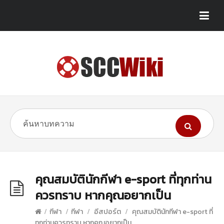
คุณสมบัตินักกีฬา e-sport ที่ทุกท่าน
ควรทราบ หากคุณอยากเป็น
/
กีฬา
/
กีฬา
/
อีสปอร์ต
/
คุณสมบัตินักกีฬา e-sport ที่
ทุกท่านควรทราบ หากคุณอยากเป็น