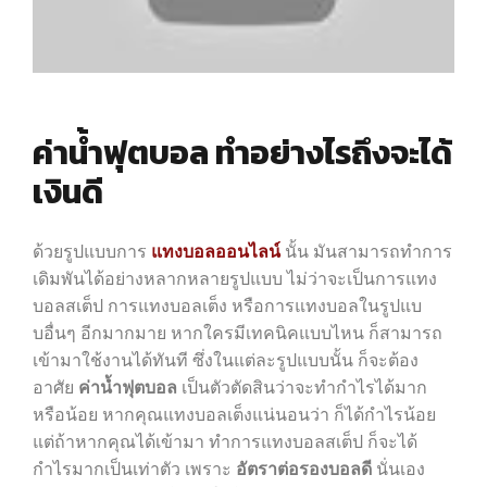
ค่าน้ำฟุตบอล ทำอย่างไรถึงจะได้
เงินดี
ด้วยรูปแบบการ
แทงบอลออนไลน์
นั้น มันสามารถทำการ
เดิมพันได้อย่างหลากหลายรูปแบบ ไม่ว่าจะเป็นการแทง
บอลสเต็ป การแทงบอลเต็ง หรือการแทงบอลในรูปแบ
บอื่นๆ อีกมากมาย หากใครมีเทคนิคแบบไหน ก็สามารถ
เข้ามาใช้งานได้ทันที ซึ่งในแต่ละรูปแบบนั้น ก็จะต้อง
อาศัย
ค่าน้ำฟุตบอล
เป็นตัวตัดสินว่าจะทำกำไรได้มาก
หรือน้อย หากคุณแทงบอลเต็งแน่นอนว่า ก็ได้กำไรน้อย
แต่ถ้าหากคุณได้เข้ามา ทำการแทงบอลสเต็ป ก็จะได้
กำไรมากเป็นเท่าตัว เพราะ
อัตราต่อรองบอลดี
นั่นเอง