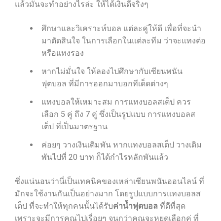
แล้วมันจะทำอย่างไรล่ะ ให้ได้เงินดีจริงๆ
ศึกษาและวิเคราะห์บอล แต่ละคู่ให้ดี เพื่อที่จะนำ
มาตัดสินใจ ในการเลือกในแต่ละทีม ว่าจะแทงต่อ
หรือแทงรอง
หากไม่มั่นใจ ให้ลองไปศึกษากับเซียนพนัน
ฟุตบอล ที่มีการออกมาบอกทีเด็ดต่างๆ
แทงบอลให้เหมาะสม การแทงบอลสเต็ป ควร
เลือก 5 คู่ ถึง 7 คู่ ซึ่งเป็นรูปแบบ การแทงบอลส
เต็ป ที่เป็นมาตรฐาน
ค่อยๆ วางเงินเดิมพัน หากแทงบอลสเต็ป วางเดิม
พันไปที่ 20 บาท ก็ได้กำไรหลักพันแล้ว
ซึ่งแน่นอนว่านี่เป็นเทคนิคของเหล่าเซียนพนันออนไลน์ ที่
มักจะใช้งานกันเป็นอย่างมาก โดยรูปแบบการแทงบอลส
เต็ป ที่จะทำให้ทุกคนนั้นได้รับ
ค่าน้ำฟุตบอล
ที่ดีที่สุด
เพราะจะมีการคูณไปเรื่อยๆ จนกว่าคุณจะหยุดเลือกคู่ ที่