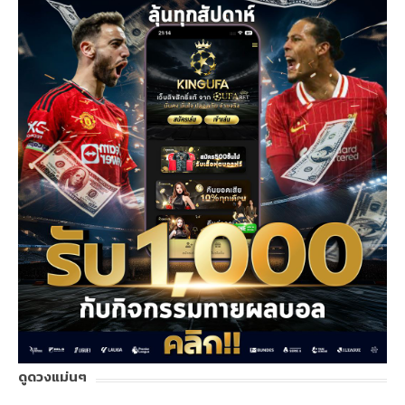
ดูดวงแม่นๆ