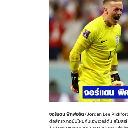
จอร์แดน พิคฟอร์ด
(Jordan Lee Pickford)
ต่อสัญญาฉบับใหม่กับเอฟเวอร์ตัน สโมสรในศ