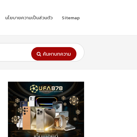
นโยบายความเป็นส่วนตัว
Sitemap
ค้นหาบทความ