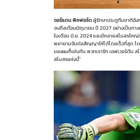
จอร์แดน พิคฟอร์ด
ผู้รักษาประตูทีมชาติอั
จนถึงเดือนมิถุนายน ปี 2027 อย่างเป็นท
ในเดือน มิ.ย. 2024 และมีหลายสโมสรใหญ่ร่
พยายามจับต่อสัญญาให้ได้โดยเร็วที่สุด โ
ของผมก็เช่นกัน พวกเรารัก เอฟเวอร์ตัน สโ
สโมสรแห่งนี้”