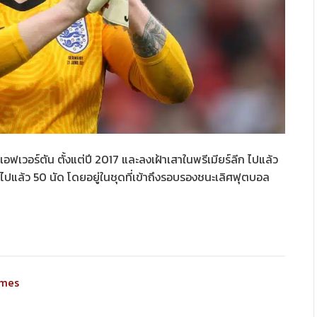
อฟเวอร์ตัน ตั้งแต่ปี 2017 และลงเฝ้าเสาในพรีเมียร์ลีก ไปแล้ว
 ไปแล้ว 50 นัด โดยอยู่ในชุดที่เข้าถึงรอบรองชนะเลิศฟุตบอล
mes