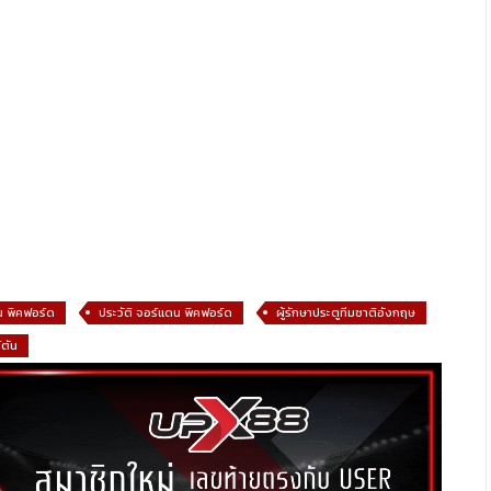
น พิคฟอร์ด
ประวัติ จอร์แดน พิคฟอร์ด
ผู้รักษาประตูทีมชาติอังกฤษ
์ตัน