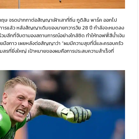
งกฤษ จรดปากกาต่อสัญญาเฝ้าเสาที่ถิ่น กูดิสัน พาร์ค ออกไป
างการแล้ว หลังสัญญาเดิมของนายทวารวัย 28 ปี กำลังจะหมดลง
วมลีกที่จับตามองสถานการณ์อย่างใกล้ชิด ทำให้ทอฟฟี่สีน้ำเงิน
ดยมือกาว เผยหลังต่อสัญญาว่า “ผมมีความสุขที่นี่และครอบครัว
มสรที่ยิ่งใหญ่ เป้าหมายของผมคือการประสบความสำเร็จที่