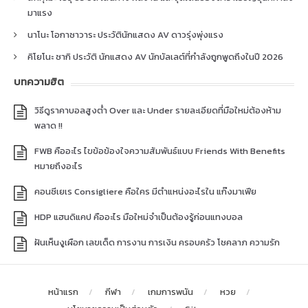
มาแรง
นาโนะ โอกาซาวาระ ประวัตินักแสดง AV ดาวรุ่งพุ่งแรง
คิโยโนะ ซากิ ประวัติ นักแสดง AV นักบัลเลต์ที่กำลังถูกพูดถึงในปี 2026
บทความฮิต
วิธีดูราคาบอลสูงต่ำ Over และ Under รายละเอียดที่มือใหม่ต้องห้าม
พลาด !!
FWB คืออะไร ไขข้อข้องใจความสัมพันธ์แบบ Friends With Benefits
หมายถึงอะไร
คอนซีเยเร Consigliere คือใคร มีตำแหน่งอะไรใน แก๊งมาเฟีย
HDP แฮนดิแคป คืออะไร มือใหม่จำเป็นต้องรู้ก่อนแทงบอล
ฝันเห็นงูเผือก เลขเด็ด การงาน การเงิน ครอบครัว โชคลาภ ความรัก
หน้าแรก
กีฬา
เกมการพนัน
หวย