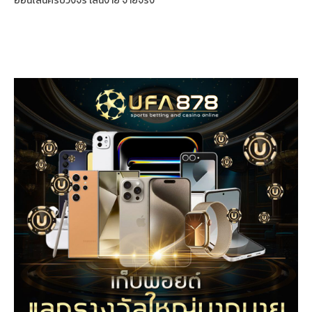
ออนไลน์ครบวงจร เล่นง่าย จ่ายจริง