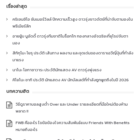
เรื่องล่าสุด
คริเซนซิโอ ซัมเมอร์วิลล์ ปีกความเร็วสูง ดาวรุ่งชาวดัตช์ที่น่าจับตามองใน
พรีเมียร์ลีก
อายยู้บ บูอัดดี้ ดาวรุ่งทีมชาติโมร็อกโก กองกลางอัจฉริยะที่ยุโรปจับตา
มอง
สึกิกุโมะ โยรุ ประวัติ เส้นทาง ผลงาน และจุดเด่นของดาราเอวีญี่ปุ่นที่กำลัง
มาแรง
นาโนะ โอกาซาวาระ ประวัตินักแสดง AV ดาวรุ่งพุ่งแรง
คิโยโนะ ซากิ ประวัติ นักแสดง AV นักบัลเลต์ที่กำลังถูกพูดถึงในปี 2026
บทความฮิต
วิธีดูราคาบอลสูงต่ำ Over และ Under รายละเอียดที่มือใหม่ต้องห้าม
พลาด !!
FWB คืออะไร ไขข้อข้องใจความสัมพันธ์แบบ Friends With Benefits
หมายถึงอะไร