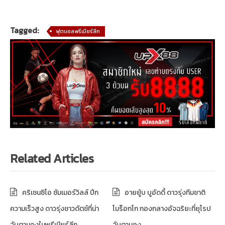
Tagged:
ฟุตบอลพรีเมียร์ลีก
Related Articles
คริเซนซิโอ ซัมเมอร์วิลล์ ปีก
อายยู้บ บูอัดดี้ ดาวรุ่งทีมชาติ
ความเร็วสูง ดาวรุ่งชาวดัตช์ที่น่า
โมร็อกโก กองกลางอัจฉริยะที่ยุโรป
จับตามองในพรีเมียร์ลีก
จับตามอง