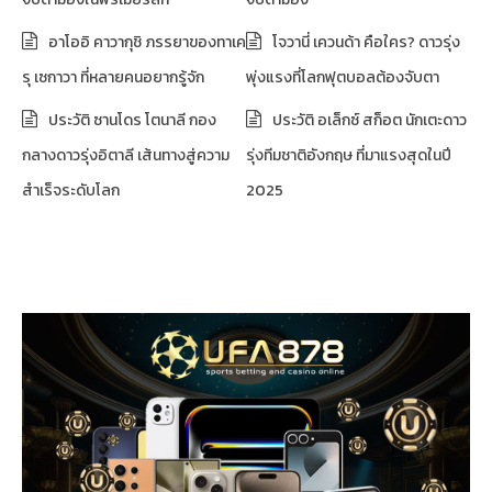
อาโออิ คาวากุชิ ภรรยาของทาเค
โจวานี่ เควนด้า คือใคร? ดาวรุ่ง
รุ เซกาวา ที่หลายคนอยากรู้จัก
พุ่งแรงที่โลกฟุตบอลต้องจับตา
ประวัติ ซานโดร โตนาลี กอง
ประวัติ อเล็กซ์ สก็อต นักเตะดาว
กลางดาวรุ่งอิตาลี เส้นทางสู่ความ
รุ่งทีมชาติอังกฤษ ที่มาแรงสุดในปี
สำเร็จระดับโลก
2025