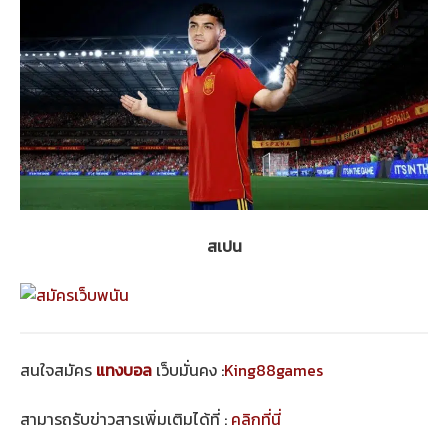
สเปน
สนใจสมัคร
แทงบอล
เว็บมั่นคง :
King88games
สามารถรับข่าวสารเพิ่มเติมได้ที่ :
คลิกที่นี่