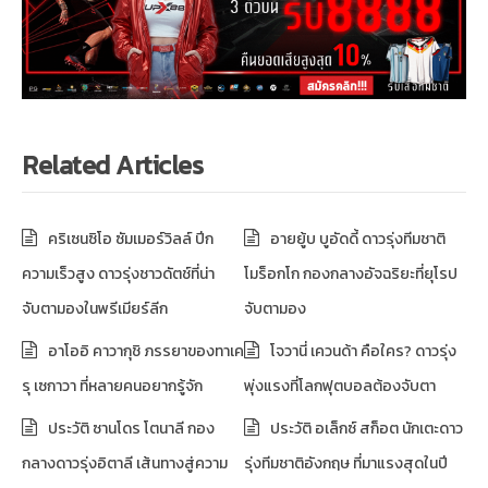
Related Articles
คริเซนซิโอ ซัมเมอร์วิลล์ ปีก
อายยู้บ บูอัดดี้ ดาวรุ่งทีมชาติ
ความเร็วสูง ดาวรุ่งชาวดัตช์ที่น่า
โมร็อกโก กองกลางอัจฉริยะที่ยุโรป
จับตามองในพรีเมียร์ลีก
จับตามอง
อาโออิ คาวากุชิ ภรรยาของทาเค
โจวานี่ เควนด้า คือใคร? ดาวรุ่ง
รุ เซกาวา ที่หลายคนอยากรู้จัก
พุ่งแรงที่โลกฟุตบอลต้องจับตา
ประวัติ ซานโดร โตนาลี กอง
ประวัติ อเล็กซ์ สก็อต นักเตะดาว
กลางดาวรุ่งอิตาลี เส้นทางสู่ความ
รุ่งทีมชาติอังกฤษ ที่มาแรงสุดในปี