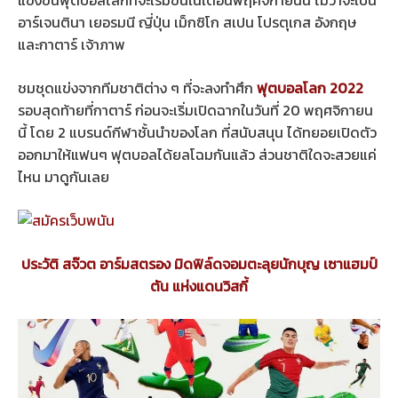
แข่งขันฟุตบอลโลกที่จะเริ่มขึ้นในเดือนพฤศจิกายนนี้ ไม่ว่าจะเป็น
อาร์เจนตินา เยอรมนี ญี่ปุ่น เม็กซิโก สเปน โปรตุเกส อังกฤษ
และกาตาร์ เจ้าภาพ
ชมชุดแข่งจากทีมชาติต่าง ๆ ที่จะลงทำศึก
ฟุตบอลโลก 2022
รอบสุดท้ายที่กาตาร์ ก่อนจะเริ่มเปิดฉากในวันที่ 20 พฤศจิกายน
นี้ โดย 2 แบรนด์กีฬาชั้นนำของโลก ที่สนับสนุน ได้ทยอยเปิดตัว
ออกมาให้แฟนๆ ฟุตบอลได้ยลโฉมกันแล้ว ส่วนชาติใดจะสวยแค่
ไหน มาดูกันเลย
ประวัติ สจ๊วต อาร์มสตรอง มิดฟิล์ดจอมตะลุยนักบุญ เซาแฮมป์
ตัน แห่งแดนวิสกี้