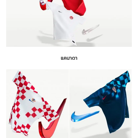
แคนาดา