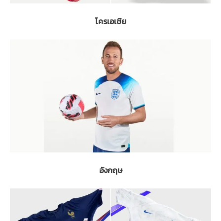
โครเอเชีย
อังกฤษ