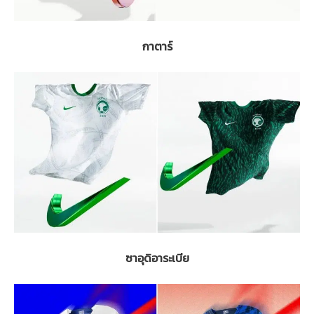
กาตาร์
ซาอุดิอาระเบีย