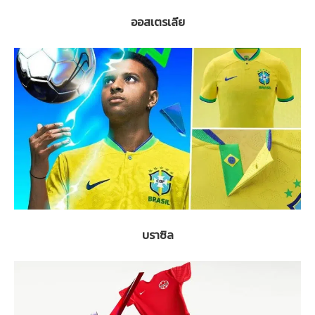
ออสเตรเลีย
บราซิล