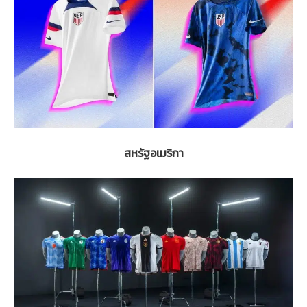
สหรัฐอเมริกา