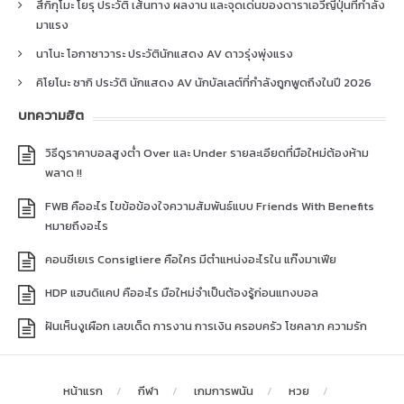
สึกิกุโมะ โยรุ ประวัติ เส้นทาง ผลงาน และจุดเด่นของดาราเอวีญี่ปุ่นที่กำลัง
มาแรง
นาโนะ โอกาซาวาระ ประวัตินักแสดง AV ดาวรุ่งพุ่งแรง
คิโยโนะ ซากิ ประวัติ นักแสดง AV นักบัลเลต์ที่กำลังถูกพูดถึงในปี 2026
บทความฮิต
วิธีดูราคาบอลสูงต่ำ Over และ Under รายละเอียดที่มือใหม่ต้องห้าม
พลาด !!
FWB คืออะไร ไขข้อข้องใจความสัมพันธ์แบบ Friends With Benefits
หมายถึงอะไร
คอนซีเยเร Consigliere คือใคร มีตำแหน่งอะไรใน แก๊งมาเฟีย
HDP แฮนดิแคป คืออะไร มือใหม่จำเป็นต้องรู้ก่อนแทงบอล
ฝันเห็นงูเผือก เลขเด็ด การงาน การเงิน ครอบครัว โชคลาภ ความรัก
หน้าแรก
กีฬา
เกมการพนัน
หวย