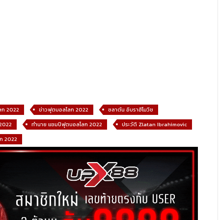
ลก 2022
ข่าวฟุตบอลโลก 2022
ซลาตัน อิบราฮิโมวิช
 2022
ทำนาย แชมป์ฟุตบอลโลก 2022
ประวัติ Zlatan Ibrahimovic
ลก 2022