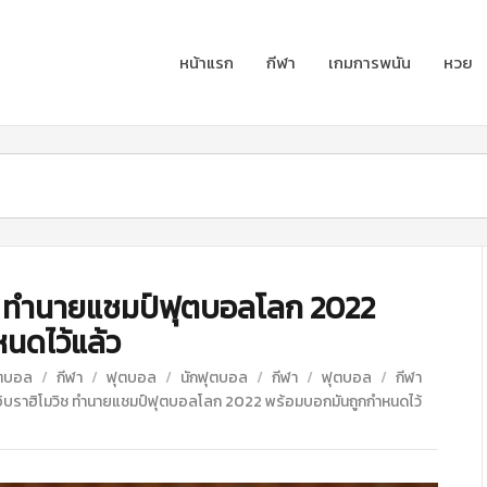
หน้าแรก
กีฬา
เกมการพนัน
หวย
ิช ทำนายแชมป์ฟุตบอลโลก 2022
นดไว้แล้ว
ุตบอล
/
กีฬา
/
ฟุตบอล
/
นักฟุตบอล
/
กีฬา
/
ฟุตบอล
/
กีฬา
อิบราฮิโมวิช ทำนายแชมป์ฟุตบอลโลก 2022 พร้อมบอกมันถูกกำหนดไว้