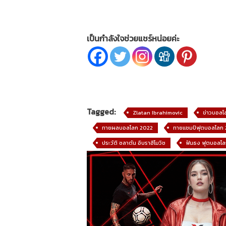
เป็นกำลังใจช่วยแชร์หน่อยค่ะ
Tagged:
Zlatan Ibrahimovic
ข่าวบอลโ
ทายผลบอลโลก 2022
ทายแชมป์ฟุตบอลโลก
ประวัติ ซลาตัน อิบราฮิโมวิช
ฟันธง ฟุตบอลโ