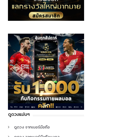
ดูดวงแม่นๆ
ดูดวง จากเบอร์มือถือ
ดูดวง จากเบอร์มือถือมงคล