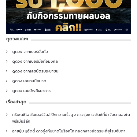
ดูดวงแม่นๆ
ดูดวง จากเบอร์มือถือ
ดูดวง จากเบอร์มือถือมงคล
ดูดวง จากเลขบัตรประชาชน
ดูดวง เลขทะเบียนรถ
ดูดวง เลขบัญชีธนาคาร
เรื่องล่าสุด
คริเซนซิโอ ซัมเมอร์วิลล์ ปีกความเร็วสูง ดาวรุ่งชาวดัตช์ที่น่าจับตามองใน
พรีเมียร์ลีก
อายยู้บ บูอัดดี้ ดาวรุ่งทีมชาติโมร็อกโก กองกลางอัจฉริยะที่ยุโรปจับตา