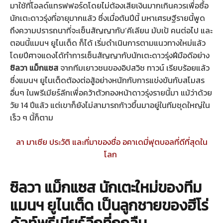
มาใช้ที่โอลด์แทรฟฟอร์ดโดยไม่ต้องเสียเงินมากเกินควรเพื่อซื้อ
นักเตะดาวรุ่งที่อายุมากแล้ว ซึ่งเมื่อต้นปีนี้ มหาเศรษฐีรายนี้พูด
ถึงความปรารถนาที่จะเซ็นสัญญากับ’คีเลียน มับเป้ คนต่อไป และ
ตอนนี้แมนฯ ยูไนเต็ด ก็ได้ เริ่มดำเนินการตามแนวทางใหม่แล้ว
โดยปีศาจแดงได้ทำการเซ็นสัญญากับนักเตะดาวรุ่งฝีมือดีอย่าง
ซิลวา แม็กแซส
จากทีมเยาวชนของอิปสวิช ทาวน์ เรียบร้อยแล้ว
ซึ่งแมนฯ ยูไนเต็ดต้องต่อสู้อย่างหนักกับการแข่งขันกับสโมสร
อื่นๆ ในพรีเมียร์ลีกเพื่อคว้าตัวกองหน้าดาวรุ่งรายนี้มา แม้ว่าด้วย
วัย 14 ปีแล้ว แต่เขาก็ยังไม่สามารถก้าวขึ้นมาอยู่ในทีมชุดใหญ่ใน
เร็ว ๆ นี้ก็ตาม
ลา มาเซีย ประวัติ และที่มาของชื่อ อคาเดมี่ฟุตบอลที่ดีที่สุดใน
โลก
ซิลวา แม็กแซส นักเตะใหม่ของทีม
แมนฯ ยูไนเต็ด เป็นลูกชายของฮีโร่