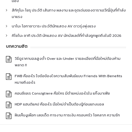
มอง
สึกิกุโมะ โยรุ ประวัติ เส้นทาง ผลงาน และจุดเด่นของดาราเอวีญี่ปุ่นที่กำลัง
มาแรง
นาโนะ โอกาซาวาระ ประวัตินักแสดง AV ดาวรุ่งพุ่งแรง
คิโยโนะ ซากิ ประวัติ นักแสดง AV นักบัลเลต์ที่กำลังถูกพูดถึงในปี 2026
บทความฮิต
วิธีดูราคาบอลสูงต่ำ Over และ Under รายละเอียดที่มือใหม่ต้องห้าม
พลาด !!
FWB คืออะไร ไขข้อข้องใจความสัมพันธ์แบบ Friends With Benefits
หมายถึงอะไร
คอนซีเยเร Consigliere คือใคร มีตำแหน่งอะไรใน แก๊งมาเฟีย
HDP แฮนดิแคป คืออะไร มือใหม่จำเป็นต้องรู้ก่อนแทงบอล
ฝันเห็นงูเผือก เลขเด็ด การงาน การเงิน ครอบครัว โชคลาภ ความรัก