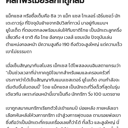
คัลท์พรีเมียร์ลีกที่ถูกลืม
แม็กแซส หรือชื้อเต็มคือ ซิล วา แม็ก แซส ไทเลอร์ เอิร์นชอว์ นัก
เตะดาวรุ่ง ที่ปัจจุบันย้ายจากอิปวิสท์ทาวน์ มาอยู่กับแมนฯ
ยูไนเต็ด ที่ตอบตกลงพร้อมเล่นให้ทีมชาติไทย เป็นนักเตะลูกครึ่ง
เสี้ยวถึง 4 ชาติ คือ ไทย อังกฤษ เวลส์ แซมเบีย ปัจจุบันเล่น
ตำแหน่งกองหน้า มีความสูงถึง 190 ถึงตัวจะสูงใหญ่ แต่ความเร็ว
เขาไม่ธรรมดา
เมื่อเซ็นสัญญากับสโมสร เม็กเซส ได้โพสลงบนอินสตาแกรมว่า
“เป็นช่วงเวลาที่น่าภาคภูมิใจมากสำหรับผมและครอบครัวที่
ประกาศว่าได้เซ็นสัญญากับแมนเชสเตอร์ ยูไนเต็ด งานกำลังจะ
เริ่มต้นขึ้นในตอนนี้” โดย แม็กแซส เป็นนักเตะที่วิ่งเร็วที่สุดในรุ่น
เดียวกัน เพราะก่อนหน้านี้เขาเป็นถึง นักกรีฑา วิ่ง 100 เมตรชาย
เขาถูกสมาคมกรีฑาเรียกตัวไปเข้าแคมป์ บ่อยหลัง ภายหลังเขา
เลือกหันหลังให้วงการกรีฑา เข้าสู่วงการฟุตบอล ตามรอยพ่อเขา
ซึ่งถือว่าเป็นนักเตะที่ครบเครื่องเลยก็ว่าได้ ทั้งเร็ว และสูงใหญ่ นี่