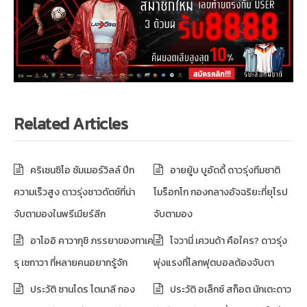
Related Articles
คริเซนซิโอ ซัมเมอร์วิลล์ ปีก
อายยู้บ บูอัดดี้ ดาวรุ่งทีมชาติ
ความเร็วสูง ดาวรุ่งชาวดัตช์ที่น่า
โมร็อกโก กองกลางอัจฉริยะที่ยุโรป
จับตามองในพรีเมียร์ลีก
จับตามอง
อาโออิ คาวากุชิ ภรรยาของทาเค
โจวานี่ เควนด้า คือใคร? ดาวรุ่ง
รุ เซกาวา ที่หลายคนอยากรู้จัก
พุ่งแรงที่โลกฟุตบอลต้องจับตา
ประวัติ ซานโดร โตนาลี กอง
ประวัติ อเล็กซ์ สก็อต นักเตะดาว