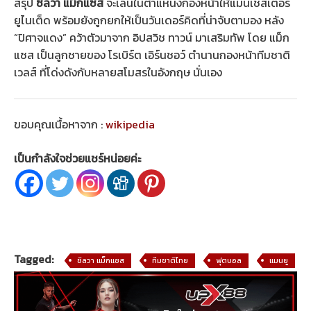
สรุป
ซิลวา แม็กแซส
จะเล่นในตำแหน่งกองหน้าให้แมนเชสเตอร์
ยูไนเต็ด พร้อมยังถูกยกให้เป็นวันเดอร์คิดที่น่าจับตามอง หลัง
“ปิศาจแดง” คว้าตัวมาจาก อิปสวิช ทาวน์ มาเสริมทัพ โดย แม็ก
แซส เป็นลูกชายของ โรเบิร์ต เอิร์นชอว์ ตำนานกองหน้าทีมชาติ
เวลส์ ที่โด่งดังกับหลายสโมสรในอังกฤษ นั่นเอง
ขอบคุณเนื้อหาจาก :
wikipedia
เป็นกำลังใจช่วยแชร์หน่อยค่ะ
Tagged:
ซิลวา แม็กแซส
ทีมชาติไทย
ฟุตบอล
แมนยู