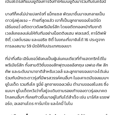
เป็นสไตร์สที่แมนยูต้องการจึงทำให้แมนยูดึงมาร่วมทีมในครั้งนี้
บางทีก็คงไม่น่าแปลกใจที่ แม็กแซส พัฒนาขึ้นมาจนกลายเป็น
ดาวรุ่งพุ่งแรง – ท้ายที่สุดแล้ว เขาก็เป็นลูกชายของโรเบิร์ต
เอิร์นชอว์ อดีตดาวดังพรีเมียร์ลีก โดยอดีตกองหน้าทีมชาติ
เวลส์เคยลงเล่นให้กับทีมอย่างน็อตติงแฮม ฟอเรสต์, คาร์ดิฟฟ์
ซิตี้, เวสต์บรอม และนอริช ซิตี้ ในขณะที่เขายิงได้ 16 ประตูจาก
การลงสนาม 59 นัดให้กับประเทศของเขา
ที่น่าทึ่งคือ เอิร์นชอว์ยังคงเป็นผู้เล่นคนเดียวที่ทำแฮตทริกได้ใน
พรีเมียร์ลีก ทั้งสามดิวิชั่นของลีกฟุตบอลอังกฤษ เอฟเอ คัพ ลีก
คัพ และระดับนานาชาติสำหรับเวลส์ และลูกชายของเขาจะได้เล่น
ร่วมกับนักเตะดาวรุ่งที่มีพรสวรรค์คนอื่นๆ ในอะคาเดมีของแมนฯ
ยูไนเต็ด รวมถึงไค รูนี่ย์ ลูกชายของเวย์น ตำนานของสโมสร ซึ่ง
แมนฯ ยูไนเต็ดหวังว่าทั้งคู่จะเดินตามรอยเท้าของดาวรุ่งอนาคต
ไกลคนอื่นๆ ที่เคยก้าวขึ้นมาอยู่ในทีมได้สำเร็จ เช่น มาร์คัส แรชฟ
อร์ด, อเลฮานโดร การ์นาโช และโคบี้ ไมโน