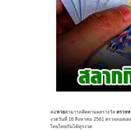
คอ
หวย
สามารถติดตามผลรางวัล
ตรวจห
งวดวันที่ 16 สิงหาคม 2561 ตรวจลอตเตอรี่
ไทยไทยกันได้ทุกงวด