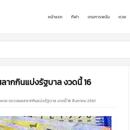
หน้าแรก
กีฬา
เกมการพนัน
หวย
กกินแบ่งรัฐบาล งวดนี้ 16
หวย ตรวจผลสลากกินแบ่งรัฐบาล งวดนี้ 16 สิงหาคม 2561