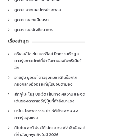
ดูดวง จากเลขบัตรประชาชน
ดูดวง เลขทะเบียนรถ
ดูดวง เลขบัญชีธนาคาร
เรื่องล่าสุด
คริเซนซิโอ ซัมเมอร์วิลล์ ปีกความเร็วสูง
ดาวรุ่งชาวดัตช์ที่น่าจับตามองในพรีเมียร์
ลีก
อายยู้บ บูอัดดี้ ดาวรุ่งทีมชาติโมร็อกโก
กองกลางอัจฉริยะที่ยุโรปจับตามอง
สึกิกุโมะ โยรุ ประวัติ เส้นทาง ผลงาน และจุด
เด่นของดาราเอวีญี่ปุ่นที่กำลังมาแรง
นาโนะ โอกาซาวาระ ประวัตินักแสดง AV
ดาวรุ่งพุ่งแรง
คิโยโนะ ซากิ ประวัติ นักแสดง AV นักบัลเลต์
ที่กำลังถูกพูดถึงในปี 2026