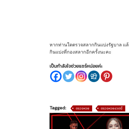
หากท่านใดตรวจสลากกินแบ่งรัฐบาล เเล
กินแบ่งที่กองสลากอีกครั้งนะคะ
เป็นกำลังใจช่วยแชร์หน่อยค่ะ
Tagged:
ตรวจหวย
ตรวจหวยงวดนี้