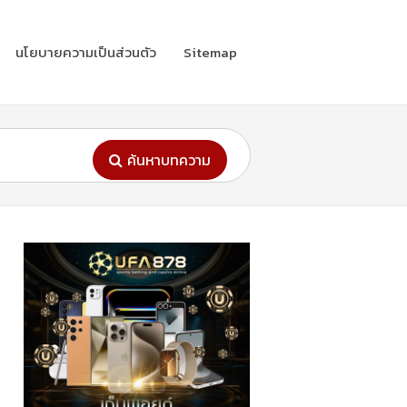
นโยบายความเป็นส่วนตัว
Sitemap
ค้นหาบทความ