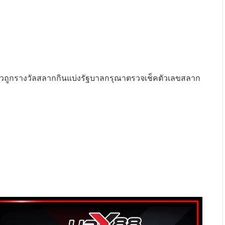
้วถูกรางวัลสลากกินแบ่งรัฐบาลกรุณาตรวจเช็คตัวเลขสลาก