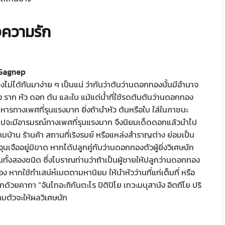
งความรัก
agnep
าคงไม่ได้กันมาง่าย ๆ เป็นแน่ ว่ากันว่าต้นว่านดอกทองนั้นมีอำนาจ
้ง ราก หัว ดอก ต้น และใบ แม้แต่น้ำที่ใช้รดต้นต้นว่านดอกทอง
หารทางเพศที่รุนแรงมาก ยิ่งถ้านำหัว ต้นหรือใบ ใส่ในภาชนะ
นเข้าไปจะมีอารมรณ์ทางเพศที่รุนแรงมาก จึงนิยมเด็ดดอกแล้วนำไป
ตามบ้าน ร้านค้า สถานที่เริงรมย์ หรือแหล่งสำราญต่าง ย่อมเป็น
เจืออยู่มิขาด หากได้ปลูกคู่กับว่านดอกทองตัวผู้ยิ่งวิเศษนัก
นทั้งสองชนิด ซึ่งโบราณท่านว่าถ้าเป็นผู้ชายให้ปลูกว่านดอกทอง
เอง หากใช้ทำเสน่ห์เมตตามหานิยม ให้นำหัวว่านที่แก่เต็มที่ หรือ
ด้วยคาถา “จันโทอะภิกันตะโร ปิติปิโย เทวะมนุสานัง อิตถีโย ปริ
ตามตัวจะให้ผลวิเศษนัก