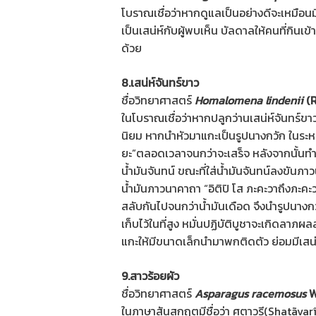
โบราณเชื่อว่าหากดูแลเป็นอย่างดีจะเหมือน
เป็นเสน่ห์กับผู้พบเห็น บัลดาลให้คนที่กินเข้า
ด้วย
8.เสน่ห์จันทร์ขาว
ชื่อวิทยาศาสตร์
Homalomena lindenii
(R
ในโบราณเชื่อว่าหากปลูกว่านเสน่ห์จันทร์ขาว
นิยม หากนำหัวมาแกะเป็นรูปนางกวัก ในระหว
ยะ”ตลอดเวลาจนกว่าจะเสร็จ หลังจากนั้นทำ
น้ำมันจันทน์ ขณะที่ใส่น้ำมันจันทน์ลงขัน
น้ำมันภาวนาคาถา “อิติปิ โส ภะคะวาถึงภะคะ
สลับกันไปจนกว่าน้ำมันเดือด จึงนำรูปนาง
เก็บไว้ในที่สูง หมั่นปฏิบัติบูชาจะเกิดลา
แกะให้มีขนาดเล็กนำมาพกติดตัว ย่อมมีเสน่ห์
9.สาวร้อยผัว
ชื่อวิทยาศาสตร์
Asparagus racemosus
W
ในภาษาสันสกฤตมีชื่อว่า ศตาวรี(Shatãvarî