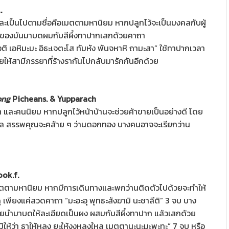
.
ละเป็นไปตามชื่อคือเมตตามหานิยม หากปลูกไว้จะเป็นมงคลกับผู้
วของมันมาบดผมกับสีผึ้งทาปากเสกด้วยคาถา
งติ เอหิมะมะ อิธะเจตะโส ทัมหัง พันจหาหิ ถามะสา” ใช้ทาปากเวลา
ให้สามีภรรยาที่ร้างรากันไปกลับมารักกันอีกด้วย
ong
Picheans. & Yupparach
าภ และคนนิยม หากปลูกไว้หน้าบ้านจะช่วยค้าขายเป็นอย่างดี โดย
หล สรรพคุณจะคล้าย ๆ ว่านดอกทอง บางคนอาจจะเรียกว่าน
ok.f.
เมตตามหานิยม หากมีการเดินทางและพกว่านติดตัวไปด้วยจะทำให้
ู เพียงแค่สวดคาถา “มะอะอุ พุทธะสังฆามิ นะชาลีติ” 3 จบ บาง
โดยนำมาบดให้ละเอียดเป็นผง ผสมกับสีผึ้งทาปาก แล้วเสกด้วย
ให้ว่า ธาให้หลง ยะให้งงหลงใหล เมตตานะนะมะพะทะ” 7 จบ หรือ