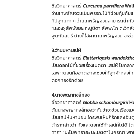
ชื่อวิทยาศาสตร์
Curcuma parviflora
Wall
ว่านเทพรัญจวนเป็นพรรณไม้ที่ช่วยคุ้มภัยแ
ที่ปลูกมาก ๆ ว่านเทพรัญจวนสามารถนำหั
“มะอะอุ สัพพัสสะ ถะปูชิตา สัพพะโก ตะวิทสั
พูดกับสตรี บ้างก็ใช้คาถาเทพรัญจวน จะช่วย
3.ว่านมหาเสน่ห์
ชื่อวิทยาศาสตร์
Elettariopsis wandokth
เป็นดอกไม้ที่ช่วยเรื่องเมตตา เสน่ห์ โชคล
เฉพาะตอนที่ออกดอกจะช่วยให้ลูกค้าหลงใ
ดอกทองอีกด้วย
4.นางพญาหงส์ทอง
ชื่อวิทยาศาสตร์
Globba schomburgkii
Ho
ต้นนางพญาหงส์ทองว่ากันว่าจะช่วยเรื่อง
เป็นเสน่ห์มหานิยม ใครพบเห็นก็รักและเอ็นด
ตำรากล่าวว่า หัวและดอกใช้ทำเสน่ห์ได้ดี 
คาถา “นะโมพุทธายะ นะเมตตาโมกรุณา พุทมิ