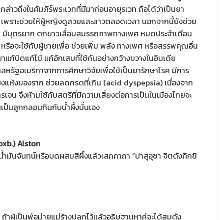
ยกล่าวถึงในคัมภีร์พระเวทที่มีมาก่อนอายุรเวท ถือได้ว่าเป็นยา
ว เพราะช่วยให้ผู้หญิงดูสวยและสาวตลอดเวลา นอกจากนี้ยังช่วย
อน มีบุตรยาก ตกขาวเสื่อมสมรรถภาพทางเพศ หมดประจำเดือน
หรือจะใช้กับผู้ชายเพื่อ ช่วยเพิ่ม พลัง ทางเพศ หรือสรรพคุณอื่น
าแก้บิดแก้ไข้ แก้อักเสบที่ใช้กันอย่างกว้างขวางในอินเดีย
หรัฐอเมริกาจากการศึกษาวิจัยเพื่อใช้เป็นยารักษาโรค มีการ
งแห้งของราก ช่วยลดกรดที่เกิน (acid dyspepsia) เนื่องจาก
เจน จึงห้ามใช้กับสตรีที่มีความเสี่ยงต่อการเป็นในเมืองไทยจะ
ป็นลูกกลอนกินกับน้ำผึ้งนั่นเอง
xb.) Alston
มันจันทน์หรือบดผสมสีผึ้งแล้วเสกคาถา “ปาสุอุชา จิตตังภิกขิ
้าผู้เป็นพ่อม่ายแม่ร้างปลูกไว้แล้วอธิษฐานหาคู่จะได้สมดัง