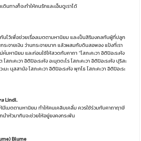
เดินทางก็จะทำให้คนรักและเอ็นดูเราได้
ไว้เพื่อช่วยเรื่องเมตตามหานิยม และเป็นสิริมงคลกับผู้ที่ปลูก
กระจายเงิน ว่านกระจายนาก แล้วผสมกับดินสอพอง แป้งที่เรา
เสน่ห์มหานิยม และก่อนใช้ให้สวดกับคาถา “โสภะคะวา อิติปิอะระหัง
 โสภะคะวา อิติปิอะระหัง อะนุตตะโร โสภะคะวา อิติปิอะระหัง ปุริสะ
วะมะ นุสสานัง โสภะคะวา อิติปิอะระหัง พุทโธ โสภะคะวา อิติปิอะระ
ra
Lindl.
ให้มีเมตตามหานิยม ทำให้คนเคลิบเคลิ้ม ควรใช้ร่วมกับคาถาฤาษี
กนำหัวมากินจะช่วยให้อยู่ยงคงกระพัน
ume) Blume