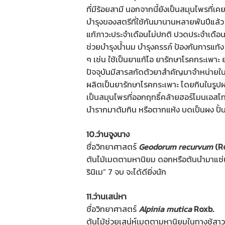
ที่มีร้อยสามี นอกจากนี้ยังเป็นสมุนไพรที่เค
บำรุงของสตรีที่ใช้กันมานานหลายพันปีแล้
แก้ภาวะประจำเดือนไม่ปกติ ปวดประจำเดื
ช่วยบำรุงน้ำนม บำรุงครรภ์ ป้องกันการแท้ง 
ๆ เช่น ใช้เป็นยาแก้ไอ ยารักษาโรคกระเพาะ ย
ปัจจุบันมีสารสกัดตัวยาสำคัญมาจำหน่ายในส
ผลิตเป็นยารักษาโรคกระเพาะ โดยกินในรูปผ
เป็นสมุนไพรที่ออกฤทธิ์คล้ายฮอร์โมนเอสโทร
นำรากมาต้มกิน หรือตากแห้ง บดเป็นผง ปั้นเ
10.ว่านจูงนาง
ชื่อวิทยาศาสตร์
Geodorum recurvum
(Ro
ต้นไม้เมตตามหานิยม ดอกหรือต้นนำมาแช่น้ำ
รินิเม” 7 จบ จะได้ดียิ่งนัก
11.ว่านเสน่หา
ชื่อวิทยาศาสตร์
Alpinia mutica
Roxb.
ต้นไม้ช่วยเสน่ห์เมตตามหานิยมในทางชู้สาว ถ