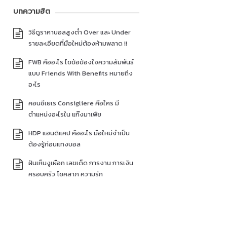
บทความฮิต
วิธีดูราคาบอลสูงต่ำ Over และ Under
รายละเอียดที่มือใหม่ต้องห้ามพลาด !!
FWB คืออะไร ไขข้อข้องใจความสัมพันธ์
แบบ Friends With Benefits หมายถึง
อะไร
คอนซีเยเร Consigliere คือใคร มี
ตำแหน่งอะไรใน แก๊งมาเฟีย
HDP แฮนดิแคป คืออะไร มือใหม่จำเป็น
ต้องรู้ก่อนแทงบอล
ฝันเห็นงูเผือก เลขเด็ด การงาน การเงิน
ครอบครัว โชคลาภ ความรัก