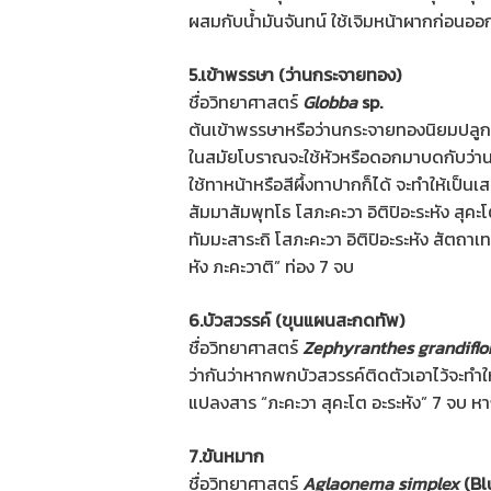
ผสมกับน้ำมันจันทน์ ใช้เจิมหน้าผากก่อนออก
5.เข้าพรรษา (ว่านกระจายทอง)
ชื่อวิทยาศาสตร์
Globba
sp.
ต้นเข้าพรรษาหรือว่านกระจายทองนิยมปลูกกัน
ในสมัยโบราณจะใช้หัวหรือดอกมาบดกับว่าน
ใช้ทาหน้าหรือสีผึ้งทาปากก็ได้ จะทำให้เป็น
สัมมาสัมพุทโธ โสภะคะวา อิติปิอะระหัง สุคะโต
ทัมมะสาระถิ โสภะคะวา อิติปิอะระหัง สัตถาเท
หัง ภะคะวาติ” ท่อง 7 จบ
6.บัวสวรรค์ (ขุนแผนสะกดทัพ)
ชื่อวิทยาศาสตร์
Zephyranthes grandiflo
ว่ากันว่าหากพกบัวสวรรค์ติดตัวเอาไว้จะทำ
แปลงสาร “ภะคะวา สุคะโต อะระหัง” 7 จบ หา
7.ขันหมาก
ชื่อวิทยาศาสตร์
Aglaonema simplex
(Bl