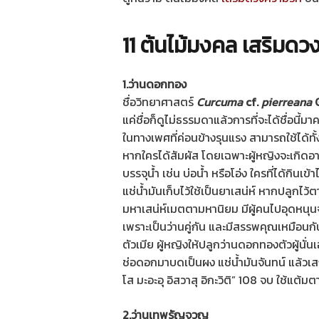
11 ต้นไม้มงคล เสริมดว
1.ว่านดอกทอง
ชื่อวิทยาศาสตร์
Curcuma
cf.
pierreana
G
แค่ชื่อก็ดูไม่ธรรมดาแล้วการที่จะได้ชื่อนี้ม
ในทางเพศที่ค่อนข้างรุนแรง สามารถใช้ได้ทั
หากใครได้สัมผัส โดยเฉพาะผู้หญิงจะเกิดอา
บรรจุน้ำ เช่น บ่อน้ำ หรือโอ่ง ใครที่ได้กิ
แช่น้ำมันเก็บไว้ใช้เป็นยาเสน่ห์ หากปลูกไว้
มหาเสน่ห์เมตตามหานิยม มีผู้คนไปอุดหนุนจุน
เพราะเป็นว่านคู่กัน และมีสรรพคุณเหมือนกั
ตัวเมีย ผู้หญิงให้ปลูกว่านดอกทองตัวผู้นั่น
ช่อดอกมาบดเป็นผง แช่น้ำมันจันทน์ แล้วเสก
โส มะอะอุ อิสวาสุ อิกะวิติ” 108 จบ ใช้แต้ม
2.ว่านเทพรัญจวญ