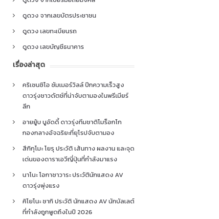
ดูดวง จากเลขบัตรประชาชน
ดูดวง เลขทะเบียนรถ
ดูดวง เลขบัญชีธนาคาร
เรื่องล่าสุด
คริเซนซิโอ ซัมเมอร์วิลล์ ปีกความเร็วสูง
ดาวรุ่งชาวดัตช์ที่น่าจับตามองในพรีเมียร์
ลีก
อายยู้บ บูอัดดี้ ดาวรุ่งทีมชาติโมร็อกโก
กองกลางอัจฉริยะที่ยุโรปจับตามอง
สึกิกุโมะ โยรุ ประวัติ เส้นทาง ผลงาน และจุด
เด่นของดาราเอวีญี่ปุ่นที่กำลังมาแรง
นาโนะ โอกาซาวาระ ประวัตินักแสดง AV
ดาวรุ่งพุ่งแรง
คิโยโนะ ซากิ ประวัติ นักแสดง AV นักบัลเลต์
ที่กำลังถูกพูดถึงในปี 2026