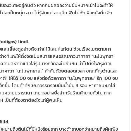
มีของวิเศษอยู่กับตัว หากกินผลของว่านขันหมากเข้าไปจะทำให้
ไปจะเป็นหนุ่ม สาว ไม่รู้จักแก่ อายุยืน ฟันไม่หัก ผิวหนังตึง อีก
odigas) Lindl.
และเลี้ยงดูอย่างดีจะทำให้มีเสน่ห์แก่ตน ช่วยเรื่องเมตตามหา
่างที่แกะให้ตั้งจิตเป็นสมาธิและเจริญภาวนาคาถา “นะโมพุทธา
ความสะอาดแล้วใส่รูปนางกวักลงในขันหิน นำไปตั้งไฟหุงด้วย
ภาวนาคาถา “นะโมพุทธายะ” กำกับด้วยตลอดเวลา ขณะที่หุงว่านและ
วาติ” ให้ได้100 จบ แล้วต่อด้วยคาถา “นะโมพุทธายะ” อีก 100 จบ
กวักขึ้น โดยทำทักษิณาวรรตรอบขันน้ำมัน 3 รอบ หาภาชนะมาใส่
ภผลสมความปรารถนา เหมาะอย่างยิ่งสำหรับร้านค้าขายทั่วไป หาก
 เป็นที่ต้องตาต้องใจแก่ผู้พบเห็น
illd.
)หมายถึงต้นไม้ที่มีหนึ่งร้อยราก บางตำราบอกว่าหมายถึงผู้หญิง