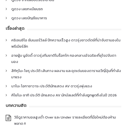
ดูดวง เลขทะเบียนรถ
ดูดวง เลขบัญชีธนาคาร
เรื่องล่าสุด
คริเซนซิโอ ซัมเมอร์วิลล์ ปีกความเร็วสูง ดาวรุ่งชาวดัตช์ที่น่าจับตามองใน
พรีเมียร์ลีก
อายยู้บ บูอัดดี้ ดาวรุ่งทีมชาติโมร็อกโก กองกลางอัจฉริยะที่ยุโรปจับตา
มอง
สึกิกุโมะ โยรุ ประวัติ เส้นทาง ผลงาน และจุดเด่นของดาราเอวีญี่ปุ่นที่กำลัง
มาแรง
นาโนะ โอกาซาวาระ ประวัตินักแสดง AV ดาวรุ่งพุ่งแรง
คิโยโนะ ซากิ ประวัติ นักแสดง AV นักบัลเลต์ที่กำลังถูกพูดถึงในปี 2026
บทความฮิต
วิธีดูราคาบอลสูงต่ำ Over และ Under รายละเอียดที่มือใหม่ต้องห้าม
พลาด !!