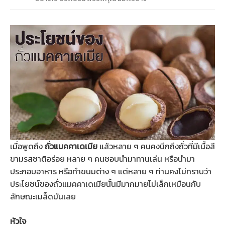
เมื่อพูดถึง
ถั่วแมคคาเดเมีย
แล้วหลาย ๆ คนคงนึกถึงถั่วที่มีเนื้อสี
ขามรสชาติอร่อย หลาย ๆ คนชอบนำมาทานเล่น หรือนำมา
ประกอบอาหาร หรือทำขนมต่าง ๆ แต่หลาย ๆ ท่านคงไม่ทราบว่า
ประโยชน์ของถั่วแมคคาเดเมียนั้นมีมากมายไม่เล็กเหมือนกับ
ลักษณะเมล็ดมันเลย
หัวใจ