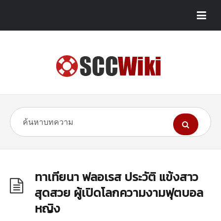
ทาเทียนา ฟลอเรส ประวัติ แข้งสาว
สุดสวย ผู้เปิดโลกความงามฟุตบอล
หญิง