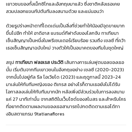
เยาวชนของทั้งเม็กซิโกและอังกฤษมาแล้ว ซึ่งชาติหลังเธอเคย
สวมปลอกแขนกัปตันทีมลงสนามด้วย และแน่นอนว่า
ด้วยรูปร่างหน้าตาที่โดดเด่นเป็นสิ่งที่ช่วยทำให้น้องมีจุดขายมาก
ขึ้นไปอีก ทำให้ อาดิอาส แบรนด์กีฬาดังของโลกจับ ทาเทียนา
เซ็นสัญญาเป็นหนึ่งในพรีเซนเตอร์เรียบร้อย รวมถึง เชลซี ที่คว้า
เธอเซ็นสัญญาฉบับใหม่ วางตัวให้เป็นอนาคตของทีมในชุดใหญ่
สรุป
ทาเทียนา ฟลอเรส ประวัติ
เส้นทางการเล่นฟุตบอลของเธอ
นั้น เริ่มต้นจากทีมเยาวชนในอังกฤษอย่าง เชลซี (2020-2023)
จากนั้นไปอยู่กัล รีล โอเวียโด (2023) และฤดูกาลนี้ 2023-24
มาเล่นให้กับทีมหญิงของ ติเกรส อย่างไรก็ตามเธอยังไม่ได้รับ
โอกาสลงเล่นให้กับทีมมากนัก หลังเพิ่งมีส่วนร่วมในการลงสนาม
แค่ 27 นาทีเท่านั้น จากสถิติในเว็บไซต์ของสโมสร และสำหรับใคร
ที่อยากติดตามผลงานของเธอสามารถไปกดติดตามเธอได้ทา
งอินสตาแกรม 9tatianaflores