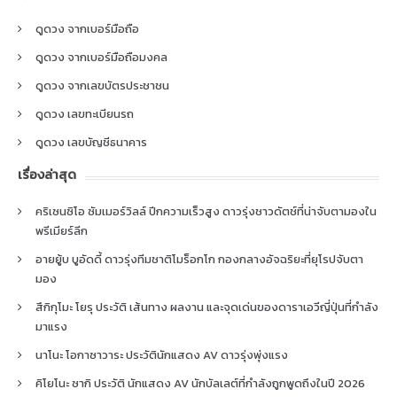
ดูดวง จากเบอร์มือถือ
ดูดวง จากเบอร์มือถือมงคล
ดูดวง จากเลขบัตรประชาชน
ดูดวง เลขทะเบียนรถ
ดูดวง เลขบัญชีธนาคาร
เรื่องล่าสุด
คริเซนซิโอ ซัมเมอร์วิลล์ ปีกความเร็วสูง ดาวรุ่งชาวดัตช์ที่น่าจับตามองใน
พรีเมียร์ลีก
อายยู้บ บูอัดดี้ ดาวรุ่งทีมชาติโมร็อกโก กองกลางอัจฉริยะที่ยุโรปจับตา
มอง
สึกิกุโมะ โยรุ ประวัติ เส้นทาง ผลงาน และจุดเด่นของดาราเอวีญี่ปุ่นที่กำลัง
มาแรง
นาโนะ โอกาซาวาระ ประวัตินักแสดง AV ดาวรุ่งพุ่งแรง
คิโยโนะ ซากิ ประวัติ นักแสดง AV นักบัลเลต์ที่กำลังถูกพูดถึงในปี 2026