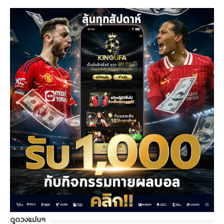
ดูดวงแม่นๆ