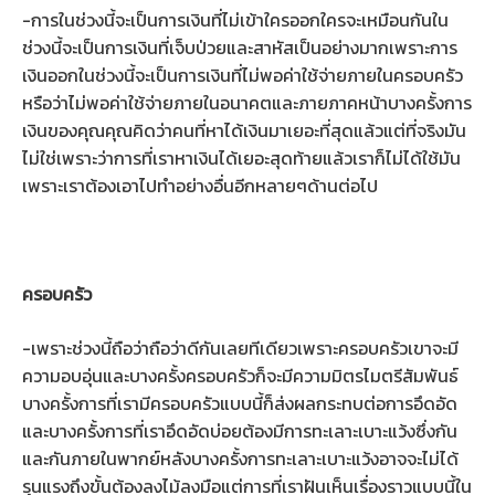
-การในช่วงนี้จะเป็นการเงินที่ไม่เข้าใครออกใครจะเหมือนกันใน
ช่วงนี้จะเป็นการเงินที่เจ็บป่วยและสาหัสเป็นอย่างมากเพราะการ
เงินออกในช่วงนี้จะเป็นการเงินที่ไม่พอค่าใช้จ่ายภายในครอบครัว
หรือว่าไม่พอค่าใช้จ่ายภายในอนาคตและภายภาคหน้าบางครั้งการ
เงินของคุณคุณคิดว่าคนที่หาได้เงินมาเยอะที่สุดแล้วแต่ที่จริงมัน
ไม่ใช่เพราะว่าการที่เราหาเงินได้เยอะสุดท้ายแล้วเราก็ไม่ได้ใช้มัน
เพราะเราต้องเอาไปทำอย่างอื่นอีกหลายๆด้านต่อไป
ครอบครัว
-เพราะช่วงนี้ถือว่าถือว่าดีกันเลยทีเดียวเพราะครอบครัวเขาจะมี
ความอบอุ่นและบางครั้งครอบครัวก็จะมีความมิตรไมตรีสัมพันธ์
บางครั้งการที่เรามีครอบครัวแบบนี้ก็ส่งผลกระทบต่อการอึดอัด
และบางครั้งการที่เราอึดอัดบ่อยต้องมีการทะเลาะเบาะแว้งซึ่งกัน
และกันภายในพากย์หลังบางครั้งการทะเลาะเบาะแว้งอาจจะไม่ได้
รุนแรงถึงขั้นต้องลงไม้ลงมือแต่การที่เราฝันเห็นเรื่องราวแบบนี้ใน