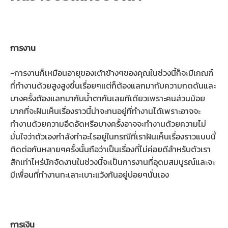
การงาน
-การงานก็เหมือนอายุของเต้าข้างๆของคุณในช่วงนี้ก็จะมีเกณฑ์
ที่ทำงานด้วยสูงสูงขึ้นเรื่อยๆแต่ก็ต้องแลกมากับความกดดันและ
บางครั้งต้องแลกมากับน้ำตากันเลยทีเดียวเพราะคนส่วนน้อย
มากที่จะฝันเห็นเรื่องราวนี้น่าจะทนอยู่ที่ทำงานได้เพราะอาจจะ
ทำงานด้วยความอึดอัดหรือบางครั้งอาจจะทำงานด้วยความไม่
มั่นใจว่าตัวเองกำลังทำอะไรอยู่ในกรณีที่เราฝันเห็นเรื่องราวแบบนี้
ติดต่อกันหลายๆครั้งนั้นถือว่าเป็นเรื่องที่ไม่ค่อยดีสำหรับตัวเรา
สักเท่าไหร่นักจัดงานในช่วงนี้จะเป็นการงานที่อุดมสมบูรณ์และจะ
มีเพื่อนที่ทำงานทะเลาะเบาะแว้งกันอยู่บ่อยๆนั่นเอง
การเงิน