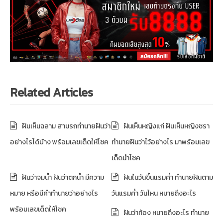
Related Articles
ฝันเห็นฉลาม สามรถทำนายฝันว่า
ฝันเห็นหญิงแก่ ฝันเห็นหญิงชรา
อย่างไรได้บ้าง พร้อมเลขเด็ดให้โชค
ทำนายฝันว่าไว้อย่างไร มาพร้อมเลข
เด็ดนำโชค
ฝันว่าจมน้ำ ฝันว่าตกน้ำ มีความ
ฝันในวันขึ้นแรมค่ำ ทำนายฝันตาม
หมาย หรือมีคำทำนายว่าอย่างไร
วันแรมค่ำ วันไหน หมายถึงอะไร
พร้อมเลขเด็ดให้โชค
ฝันว่าท้อง หมายถึงอะไร ทำนาย