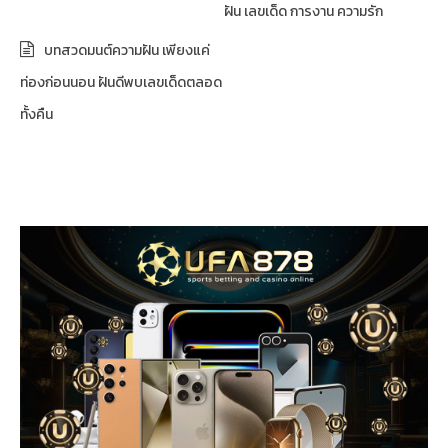
ฝัน เลขเด็ด การงาน ความรัก
บทสวดมนต์ความฝัน เพียงแค่
ท่องก่อนนอน ฝันดีพบเลขเด็ดตลอด
ทั้งคืน