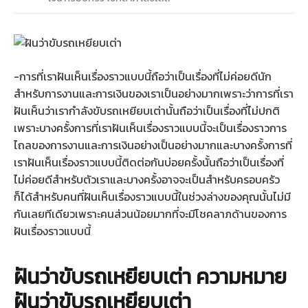
-การที่เราฝันเห็นเรื่องราวแบบนี้ถือว่าเป็นเรื่องที่ไม่ค่อยดีนัก
สำหรับการงานและการเงินของเราเป็นอย่างมากเพราะว่าการที่เรา
ฝันเห็นว่าเรากำลังขับรถเหยียบเต่านั้นถือว่าเป็นเรื่องที่ไม่ปกติ
เพราะบางครั้งการที่เราฝันเห็นเรื่องราวแบบนี้จะเป็นเรื่องราวการ
ไถลของการงานและการเงินอย่างเป็นอย่างมากและบางครั้งการที่
เราฝันเห็นเรื่องราวแบบนี้ติดต่อกันบ่อยครั้งนั้นถือว่าเป็นเรื่องที่
ไม่ค่อยดีสำหรับตัวเราและบางครั้งอาจจะเป็นสำหรับครอบครัว
ก็ได้สำหรับคนที่ฝันเห็นเรื่องราวแบบนี้ในช่วงล่างของคุณนั้นไม่มี
กันเลยทีเดียวเพราะคนส่วนน้อยมากที่จะมีโชคลาภด้านของการ
ฝันเรื่องราวแบบนี้
ฝันว่าขับรถเหยียบเต่า ความหมาย
ฝันว่าขับรถเหยียบเต่า