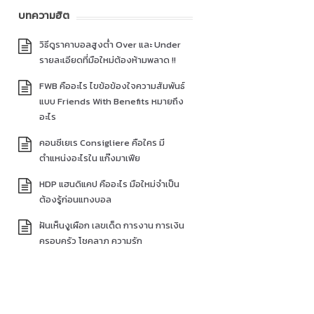
บทความฮิต
วิธีดูราคาบอลสูงต่ำ Over และ Under
รายละเอียดที่มือใหม่ต้องห้ามพลาด !!
FWB คืออะไร ไขข้อข้องใจความสัมพันธ์
แบบ Friends With Benefits หมายถึง
อะไร
คอนซีเยเร Consigliere คือใคร มี
ตำแหน่งอะไรใน แก๊งมาเฟีย
HDP แฮนดิแคป คืออะไร มือใหม่จำเป็น
ต้องรู้ก่อนแทงบอล
ฝันเห็นงูเผือก เลขเด็ด การงาน การเงิน
ครอบครัว โชคลาภ ความรัก