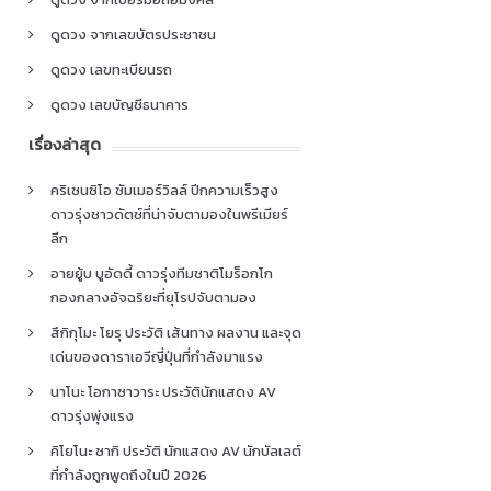
ดูดวง จากเลขบัตรประชาชน
ดูดวง เลขทะเบียนรถ
ดูดวง เลขบัญชีธนาคาร
เรื่องล่าสุด
คริเซนซิโอ ซัมเมอร์วิลล์ ปีกความเร็วสูง
ดาวรุ่งชาวดัตช์ที่น่าจับตามองในพรีเมียร์
ลีก
อายยู้บ บูอัดดี้ ดาวรุ่งทีมชาติโมร็อกโก
กองกลางอัจฉริยะที่ยุโรปจับตามอง
สึกิกุโมะ โยรุ ประวัติ เส้นทาง ผลงาน และจุด
เด่นของดาราเอวีญี่ปุ่นที่กำลังมาแรง
นาโนะ โอกาซาวาระ ประวัตินักแสดง AV
ดาวรุ่งพุ่งแรง
คิโยโนะ ซากิ ประวัติ นักแสดง AV นักบัลเลต์
ที่กำลังถูกพูดถึงในปี 2026