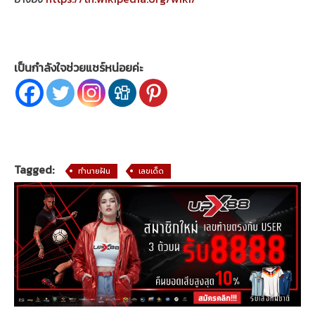
เป็นกำลังใจช่วยแชร์หน่อยค่ะ
Tagged:
ทำนายฝัน
เลขเด็ด