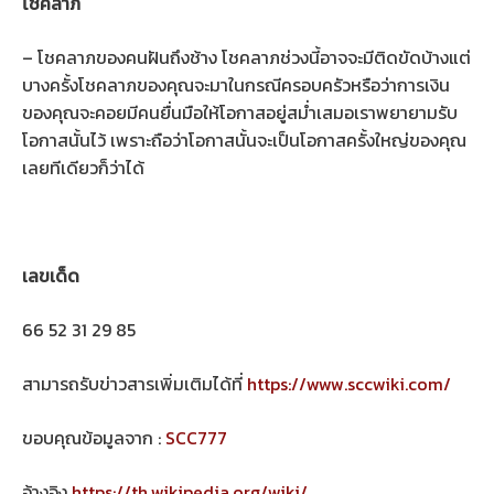
โชคลาภ
– โชคลาภของคนฝันถึงช้าง โชคลาภช่วงนี้อาจจะมีติดขัดบ้างแต่
บางครั้งโชคลาภของคุณจะมาในกรณีครอบครัวหรือว่าการเงิน
ของคุณจะคอยมีคนยื่นมือให้โอกาสอยู่สม่ำเสมอเราพยายามรับ
โอกาสนั้นไว้ เพราะถือว่าโอกาสนั้นจะเป็นโอกาสครั้งใหญ่ของคุณ
เลยทีเดียวก็ว่าได้
เลขเด็ด
66 52 31 29 85
สามารถรับข่าวสารเพิ่มเติมได้ที่
https://www.sccwiki.com/
ขอบคุณข้อมูลจาก :
SCC777
อ้างอิง
https://th.wikipedia.org/wiki/