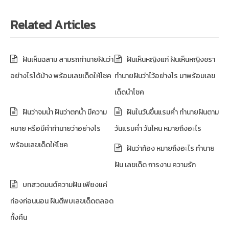
Related Articles
ฝันเห็นฉลาม สามรถทำนายฝันว่า
ฝันเห็นหญิงแก่ ฝันเห็นหญิงชรา
อย่างไรได้บ้าง พร้อมเลขเด็ดให้โชค
ทำนายฝันว่าไว้อย่างไร มาพร้อมเลข
เด็ดนำโชค
ฝันว่าจมน้ำ ฝันว่าตกน้ำ มีความ
ฝันในวันขึ้นแรมค่ำ ทำนายฝันตาม
หมาย หรือมีคำทำนายว่าอย่างไร
วันแรมค่ำ วันไหน หมายถึงอะไร
พร้อมเลขเด็ดให้โชค
ฝันว่าท้อง หมายถึงอะไร ทำนาย
ฝัน เลขเด็ด การงาน ความรัก
บทสวดมนต์ความฝัน เพียงแค่
ท่องก่อนนอน ฝันดีพบเลขเด็ดตลอด
ทั้งคืน