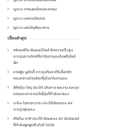
ดูดวง จากเลขบัตรประชาชน
ดูดวง เลขทะเบียนรถ
ดูดวง เลขบัญชีธนาคาร
เรื่องล่าสุด
คริเซนซิโอ ซัมเมอร์วิลล์ ปีกความเร็วสูง
ดาวรุ่งชาวดัตช์ที่น่าจับตามองในพรีเมียร์
ลีก
อายยู้บ บูอัดดี้ ดาวรุ่งทีมชาติโมร็อกโก
กองกลางอัจฉริยะที่ยุโรปจับตามอง
สึกิกุโมะ โยรุ ประวัติ เส้นทาง ผลงาน และจุด
เด่นของดาราเอวีญี่ปุ่นที่กำลังมาแรง
นาโนะ โอกาซาวาระ ประวัตินักแสดง AV
ดาวรุ่งพุ่งแรง
คิโยโนะ ซากิ ประวัติ นักแสดง AV นักบัลเลต์
ที่กำลังถูกพูดถึงในปี 2026