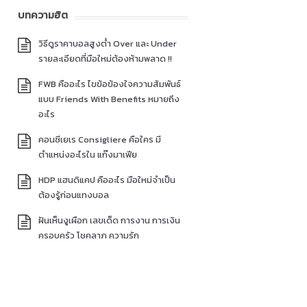
บทความฮิต
วิธีดูราคาบอลสูงต่ำ Over และ Under
รายละเอียดที่มือใหม่ต้องห้ามพลาด !!
FWB คืออะไร ไขข้อข้องใจความสัมพันธ์
แบบ Friends With Benefits หมายถึง
อะไร
คอนซีเยเร Consigliere คือใคร มี
ตำแหน่งอะไรใน แก๊งมาเฟีย
HDP แฮนดิแคป คืออะไร มือใหม่จำเป็น
ต้องรู้ก่อนแทงบอล
ฝันเห็นงูเผือก เลขเด็ด การงาน การเงิน
ครอบครัว โชคลาภ ความรัก