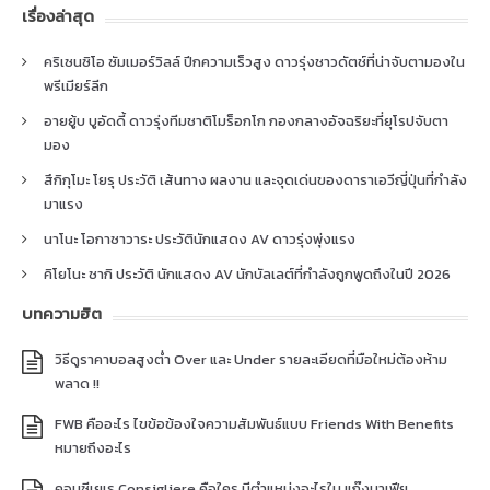
เรื่องล่าสุด
คริเซนซิโอ ซัมเมอร์วิลล์ ปีกความเร็วสูง ดาวรุ่งชาวดัตช์ที่น่าจับตามองใน
พรีเมียร์ลีก
อายยู้บ บูอัดดี้ ดาวรุ่งทีมชาติโมร็อกโก กองกลางอัจฉริยะที่ยุโรปจับตา
มอง
สึกิกุโมะ โยรุ ประวัติ เส้นทาง ผลงาน และจุดเด่นของดาราเอวีญี่ปุ่นที่กำลัง
มาแรง
นาโนะ โอกาซาวาระ ประวัตินักแสดง AV ดาวรุ่งพุ่งแรง
คิโยโนะ ซากิ ประวัติ นักแสดง AV นักบัลเลต์ที่กำลังถูกพูดถึงในปี 2026
บทความฮิต
วิธีดูราคาบอลสูงต่ำ Over และ Under รายละเอียดที่มือใหม่ต้องห้าม
พลาด !!
FWB คืออะไร ไขข้อข้องใจความสัมพันธ์แบบ Friends With Benefits
หมายถึงอะไร
คอนซีเยเร Consigliere คือใคร มีตำแหน่งอะไรใน แก๊งมาเฟีย