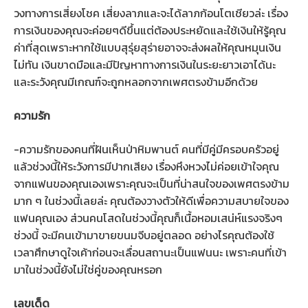
วงทางการเสี่ยงโชค เสี่ยงลาภและจะได้ลาภก้อนโตเชียวล่ะ เรื่อง
การเงินของคุณจะค่อยๆดีขึ้นแต่ต้องประหยัดและใช้เงินให้รู้คุณ
ค่าที่สุดเพราะหากใช้แบบสุรุ่ยสุร่ายอาจจะส่งผลให้คุณหมุนเงิน
ไม่ทัน เงินขาดมือและมีปัญหาทางการเงินในระยะยาวเอาได้นะ
และระวังคุณมีเกณฑ์จะถูกหลอกจากเพศตรงข้ามอีกด้วย
ความรัก
-ความรักของคนที่ฝันเห็นป่าหิมพานต์ คนที่มีคู่มีครอบครัวอยู่
แล้วช่วงนี้ให้ระวังการมีปากเสียง เรื่องหึงหวงไม่ค่อยเข้าใจคุณ
จากแฟนของคุณเองเพราะคุณจะเป็นที่น่าสนใจของเพศตรงข้าม
มาก ๆ ในช่วงนี้เลยล่ะ คุณต้องวางตัวให้ดีเพื่อความสบายใจของ
แฟนคุณเอง ส่วนคนโสดในช่วงนี้คุณก็เนื้อหอมเสน่ห์แรงจริงๆ
ช่วงนี้ จะมีคนเข้ามาขายขนมจีบอยู่ตลอด อย่างไรคุณต้องใช้
เวลาศึกษาดูใจเค้าก่อนจะเลื่อนสถานะเป็นแฟนนะ เพราะคนที่เข้า
มาในช่วงนี้ยังไม่ใช่คู่ของคุณหรอก
เลขเด็ด