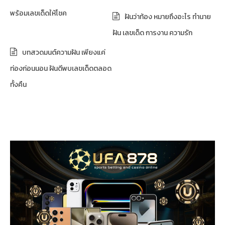
พร้อมเลขเด็ดให้โชค
ฝันว่าท้อง หมายถึงอะไร ทำนาย
ฝัน เลขเด็ด การงาน ความรัก
บทสวดมนต์ความฝัน เพียงแค่
ท่องก่อนนอน ฝันดีพบเลขเด็ดตลอด
ทั้งคืน