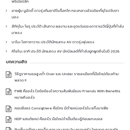
พรีเมียร์ลีก
อายยู้บ บูอัดดี้ ดาวรุ่งทีมชาติโมร็อกโก กองกลางอัจฉริยะที่ยุโรปจับตา
มอง
สึกิกุโมะ โยรุ ประวัติ เส้นทาง ผลงาน และจุดเด่นของดาราเอวีญี่ปุ่นที่กำลัง
มาแรง
นาโนะ โอกาซาวาระ ประวัตินักแสดง AV ดาวรุ่งพุ่งแรง
คิโยโนะ ซากิ ประวัติ นักแสดง AV นักบัลเลต์ที่กำลังถูกพูดถึงในปี 2026
บทความฮิต
วิธีดูราคาบอลสูงต่ำ Over และ Under รายละเอียดที่มือใหม่ต้องห้าม
พลาด !!
FWB คืออะไร ไขข้อข้องใจความสัมพันธ์แบบ Friends With Benefits
หมายถึงอะไร
คอนซีเยเร Consigliere คือใคร มีตำแหน่งอะไรใน แก๊งมาเฟีย
HDP แฮนดิแคป คืออะไร มือใหม่จำเป็นต้องรู้ก่อนแทงบอล
ฝันเห็นงูเผือก เลขเด็ด การงาน การเงิน ครอบครัว โชคลาภ ความรัก