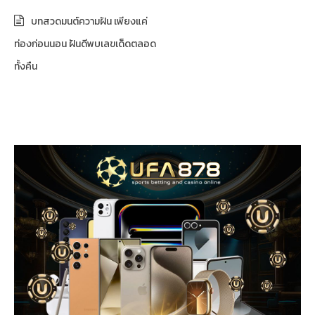
บทสวดมนต์ความฝัน เพียงแค่
ท่องก่อนนอน ฝันดีพบเลขเด็ดตลอด
ทั้งคืน