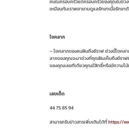
คนในครอบครัวแต่ครอบครัวของคุณในช่วงนี
เหมือนกันเราพยายามดูแลรักษาเนื้อรักษาตัวเ
โชคลาภ
– โชคลาภของคนฝันถึงยีราฟ ช่วงนี้โชคลาภ
ลาภของคุณจะมาช่วงที่คุณฝันเห็นถึงยีราฟถ
ของคุณเลยทีเดียวคุณมีสิทธิ์หรือมีความโน้มน้
เลขเด็ด
44 75 85 94
สามารถรับข่าวสารเพิ่มเติมได้ที่
https://w