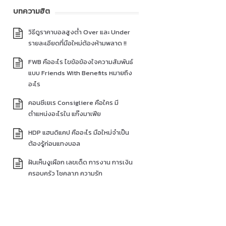
บทความฮิต
วิธีดูราคาบอลสูงต่ำ Over และ Under
รายละเอียดที่มือใหม่ต้องห้ามพลาด !!
FWB คืออะไร ไขข้อข้องใจความสัมพันธ์
แบบ Friends With Benefits หมายถึง
อะไร
คอนซีเยเร Consigliere คือใคร มี
ตำแหน่งอะไรใน แก๊งมาเฟีย
HDP แฮนดิแคป คืออะไร มือใหม่จำเป็น
ต้องรู้ก่อนแทงบอล
ฝันเห็นงูเผือก เลขเด็ด การงาน การเงิน
ครอบครัว โชคลาภ ความรัก