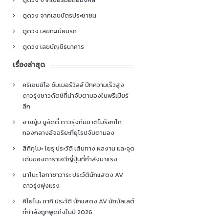
ดูดวง จากเลขบัตรประชาชน
ดูดวง เลขทะเบียนรถ
ดูดวง เลขบัญชีธนาคาร
เรื่องล่าสุด
คริเซนซิโอ ซัมเมอร์วิลล์ ปีกความเร็วสูง
ดาวรุ่งชาวดัตช์ที่น่าจับตามองในพรีเมียร์
ลีก
อายยู้บ บูอัดดี้ ดาวรุ่งทีมชาติโมร็อกโก
กองกลางอัจฉริยะที่ยุโรปจับตามอง
สึกิกุโมะ โยรุ ประวัติ เส้นทาง ผลงาน และจุด
เด่นของดาราเอวีญี่ปุ่นที่กำลังมาแรง
นาโนะ โอกาซาวาระ ประวัตินักแสดง AV
ดาวรุ่งพุ่งแรง
คิโยโนะ ซากิ ประวัติ นักแสดง AV นักบัลเลต์
ที่กำลังถูกพูดถึงในปี 2026