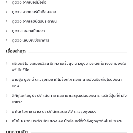
ดูดวง จากเบอร์มือถือ
ดูดวง จากเบอร์มือถือมงคล
ดูดวง จากเลขบัตรประชาชน
ดูดวง เลขทะเบียนรถ
ดูดวง เลขบัญชีธนาคาร
เรื่องล่าสุด
คริเซนซิโอ ซัมเมอร์วิลล์ ปีกความเร็วสูง ดาวรุ่งชาวดัตช์ที่น่าจับตามองใน
พรีเมียร์ลีก
อายยู้บ บูอัดดี้ ดาวรุ่งทีมชาติโมร็อกโก กองกลางอัจฉริยะที่ยุโรปจับตา
มอง
สึกิกุโมะ โยรุ ประวัติ เส้นทาง ผลงาน และจุดเด่นของดาราเอวีญี่ปุ่นที่กำลัง
มาแรง
นาโนะ โอกาซาวาระ ประวัตินักแสดง AV ดาวรุ่งพุ่งแรง
คิโยโนะ ซากิ ประวัติ นักแสดง AV นักบัลเลต์ที่กำลังถูกพูดถึงในปี 2026
บทความฮิต