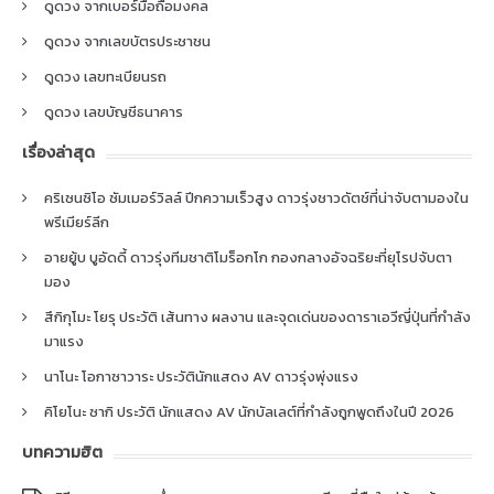
ดูดวง จากเบอร์มือถือมงคล
ดูดวง จากเลขบัตรประชาชน
ดูดวง เลขทะเบียนรถ
ดูดวง เลขบัญชีธนาคาร
เรื่องล่าสุด
คริเซนซิโอ ซัมเมอร์วิลล์ ปีกความเร็วสูง ดาวรุ่งชาวดัตช์ที่น่าจับตามองใน
พรีเมียร์ลีก
อายยู้บ บูอัดดี้ ดาวรุ่งทีมชาติโมร็อกโก กองกลางอัจฉริยะที่ยุโรปจับตา
มอง
สึกิกุโมะ โยรุ ประวัติ เส้นทาง ผลงาน และจุดเด่นของดาราเอวีญี่ปุ่นที่กำลัง
มาแรง
นาโนะ โอกาซาวาระ ประวัตินักแสดง AV ดาวรุ่งพุ่งแรง
คิโยโนะ ซากิ ประวัติ นักแสดง AV นักบัลเลต์ที่กำลังถูกพูดถึงในปี 2026
บทความฮิต