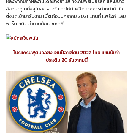
หลังพาทีมทำผลงานได้อย่างย่ำแย่ ทั้งเกมพรีเมียร์ลีก และมีข่าว
ลือหนาหูว่าทั้งคู่ไม่ลงรอยกัน ทำให้ต้องปิดฉากการทำหน้าที่ นับ
ตั้งแต่เข้ามารับงาน เมื่อเดือนมกราคม 2021 แทนที่ แฟร้งค์ แลม
พาร์ด อดีตตำนานนักเตะเชลซี
โปรแกรมฟุตบอลชิงแชมป์อาเซียน 2022 ไทย แชมป์เก่า
ประเดิม 20 ธันวาคมนี้