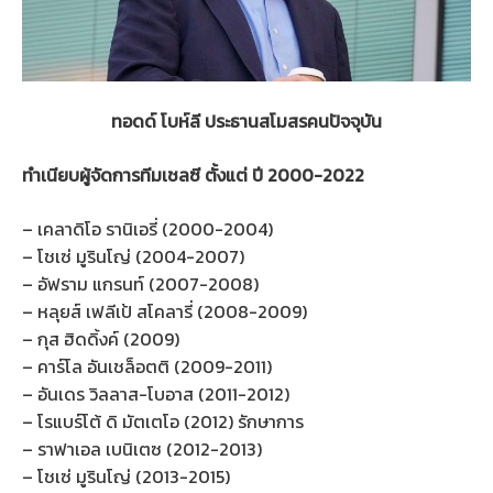
ทอดด์ โบห์ลี ประธานสโมสรคนปัจจุบัน
ทำเนียบผู้จัดการทีมเชลซี ตั้งแต่ ปี 2000-2022
– เคลาดิโอ รานิเอรี่ (2000-2004)
– โชเซ่ มูรินโญ่ (2004-2007)
– อัฟราม แกรนท์ (2007-2008)
– หลุยส์ เฟลีเป้ สโคลารี่ (2008-2009)
– กุส ฮิดดิ้งค์ (2009)
– คาร์โล อันเชล็อตติ (2009-2011)
– อันเดร วิลลาส-โบอาส (2011-2012)
– โรแบร์โต้ ดิ มัตเตโอ (2012) รักษาการ
– ราฟาเอล เบนิเตซ (2012-2013)
– โชเซ่ มูรินโญ่ (2013-2015)