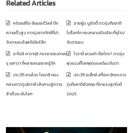
Related Articles
คริเซนซิโอ ซัมเมอร์วิลล์ ปีก
อายยู้บ บูอัดดี้ ดาวรุ่งทีมชาติ
ความเร็วสูง ดาวรุ่งชาวดัตช์ที่น่า
โมร็อกโก กองกลางอัจฉริยะที่ยุโรป
จับตามองในพรีเมียร์ลีก
จับตามอง
อาโออิ คาวากุชิ ภรรยาของทาเค
โจวานี่ เควนด้า คือใคร? ดาวรุ่ง
รุ เซกาวา ที่หลายคนอยากรู้จัก
พุ่งแรงที่โลกฟุตบอลต้องจับตา
ประวัติ ซานโดร โตนาลี กอง
ประวัติ อเล็กซ์ สก็อต นักเตะดาว
กลางดาวรุ่งอิตาลี เส้นทางสู่ความ
รุ่งทีมชาติอังกฤษ ที่มาแรงสุดในปี
สำเร็จระดับโลก
2025