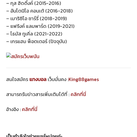
– กุส ฮิดดิ้งค์ (2015-2016)
– อันโตนิโอ คอนเต้ (2016-2018)
– เมาริซิโอ ซาร์รี่ (2018-2019)
– แฟร้งค์ แลมพาร์ด (2019-2021)
– โธมัส ทูเคิ่ล (2021-2022)
– เกรแฮม พ็อตเตอร์ (ปัจจุบัน)
สนใจสมัคร
แทงบอล
เว็บมั่นคง :
King88games
สามารถรับข่าวสารเพิ่มเติมได้ที่ :
คลิกที่นี่
อ้างอิง :
คลิกที่นี่
เป็นกำลังใจช่วยแชร์หน่อยค่ะ