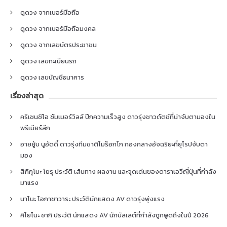
ดูดวง จากเบอร์มือถือ
ดูดวง จากเบอร์มือถือมงคล
ดูดวง จากเลขบัตรประชาชน
ดูดวง เลขทะเบียนรถ
ดูดวง เลขบัญชีธนาคาร
เรื่องล่าสุด
คริเซนซิโอ ซัมเมอร์วิลล์ ปีกความเร็วสูง ดาวรุ่งชาวดัตช์ที่น่าจับตามองใน
พรีเมียร์ลีก
อายยู้บ บูอัดดี้ ดาวรุ่งทีมชาติโมร็อกโก กองกลางอัจฉริยะที่ยุโรปจับตา
มอง
สึกิกุโมะ โยรุ ประวัติ เส้นทาง ผลงาน และจุดเด่นของดาราเอวีญี่ปุ่นที่กำลัง
มาแรง
นาโนะ โอกาซาวาระ ประวัตินักแสดง AV ดาวรุ่งพุ่งแรง
คิโยโนะ ซากิ ประวัติ นักแสดง AV นักบัลเลต์ที่กำลังถูกพูดถึงในปี 2026