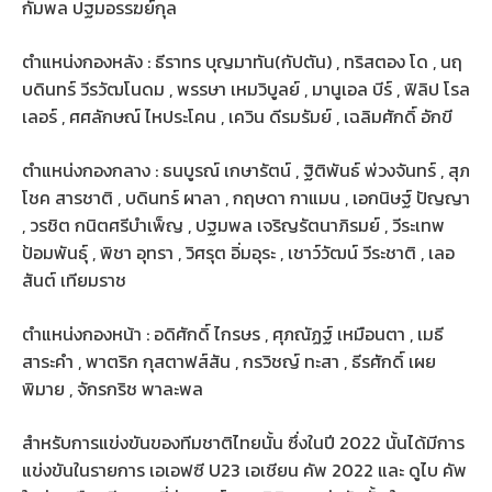
กัมพล ปฐมอรรฆย์กุล
ตำแหน่งกองหลัง : ธีราทร บุญมาทัน(กัปตัน) , ทริสตอง โด , นฤ
บดินทร์ วีรวัฒโนดม , พรรษา เหมวิบูลย์ , มานูเอล บีร์ , ฟิลิป โรล
เลอร์ , ศศลักษณ์ ไหประโคน , เควิน ดีรมรัมย์ , เฉลิมศักดิ์ อักขี
ตำแหน่งกองกลาง : ธนบูรณ์ เกษารัตน์ , ฐิติพันธ์ พ่วงจันทร์ , สุภ
โชค สารชาติ , บดินทร์ ผาลา , กฤษดา กาแมน , เอกนิษฐ์ ปัญญา
, วรชิต กนิตศรีบำเพ็ญ , ปฐมพล เจริญรัตนาภิรมย์ , วีระเทพ
ป้อมพันธุ์ , พิชา อุทรา , วิศรุต อิ่มอุระ , เชาว์วัฒน์ วีระชาติ , เลอ
สันต์ เทียมราช
ตำแหน่งกองหน้า : อดิศักดิ์ ไกรษร , ศุภณัฏฐ์ เหมือนตา , เมธี
สาระคำ , พาตริก กุสตาฟส์สัน , กรวิชญ์ ทะสา , ธีรศักดิ์ เผย
พิมาย , จักรกริช พาละพล
สำหรับการแข่งขันของทีมชาติไทยนั้น ซึ่งในปี 2022 นั้นได้มีการ
แข่งขันในรายการ เอเอฟซี U23 เอเชียน คัพ 2022 และ ดูไบ คัพ