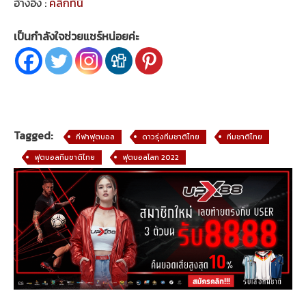
อ้างอิง :
คลิกที่นี่
เป็นกำลังใจช่วยแชร์หน่อยค่ะ
Tagged:
กีฬาฟุตบอล
ดาวรุ่งทีมชาติไทย
ทีมชาติไทย
ฟุตบอลทีมชาติไทย
ฟุตบอลโลก 2022