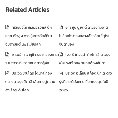
Related Articles
คริเซนซิโอ ซัมเมอร์วิลล์ ปีก
อายยู้บ บูอัดดี้ ดาวรุ่งทีมชาติ
ความเร็วสูง ดาวรุ่งชาวดัตช์ที่น่า
โมร็อกโก กองกลางอัจฉริยะที่ยุโรป
จับตามองในพรีเมียร์ลีก
จับตามอง
อาโออิ คาวากุชิ ภรรยาของทาเค
โจวานี่ เควนด้า คือใคร? ดาวรุ่ง
รุ เซกาวา ที่หลายคนอยากรู้จัก
พุ่งแรงที่โลกฟุตบอลต้องจับตา
ประวัติ ซานโดร โตนาลี กอง
ประวัติ อเล็กซ์ สก็อต นักเตะดาว
กลางดาวรุ่งอิตาลี เส้นทางสู่ความ
รุ่งทีมชาติอังกฤษ ที่มาแรงสุดในปี
สำเร็จระดับโลก
2025