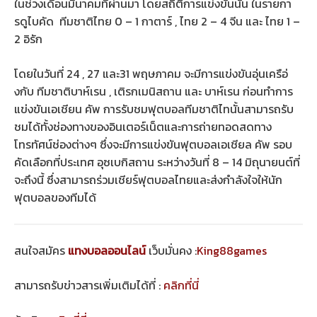
ในช่วงเดือนมีนาคมที่ผ่านมา โดยสถิติการแข่งขันนั้น ในรายกา
รดูไบคัด ทีมชาติไทย 0 – 1 กาตาร์ , ไทย 2 – 4 จีน และ ไทย 1 –
2 อิรัก
โดยในวันที่ 24 , 27 และ31 พฤษภาคม จะมีการแข่งขันอุ่นเครือ่
งกับ ทีมชาติบาห์เรน , เติรกเมนิสถาน และ บาห์เรน ก่อนทำการ
แข่งขันเอเชียน คัพ การรับชมฟุตบอลทีมชาติไทนั้นสามารถรับ
ชมได้ทั้งช่องทางของอินเตอร์เน็ตและการถ่ายทอดสดทาง
โทรทัศน์ช่องต่างๆ ซึ่งจะมีการแข่งขันฟุตบอลเอเชียล คัพ รอบ
คัดเลือกที่ประเทศ อุซเบกิสถาน ระหว่างวันที่ 8 – 14 มิถุนายนต์ที่
จะถึงนี้ ซึ่งสามารถร่วมเชียร์ฟุตบอลไทยและส่งกำลังใจให้นัก
ฟุตบอลของทีมได้
สนใจสมัคร
แทงบอลออนไลน์
เว็บมั่นคง :
King88games
สามารถรับข่าวสารเพิ่มเติมได้ที่ :
คลิกที่นี่