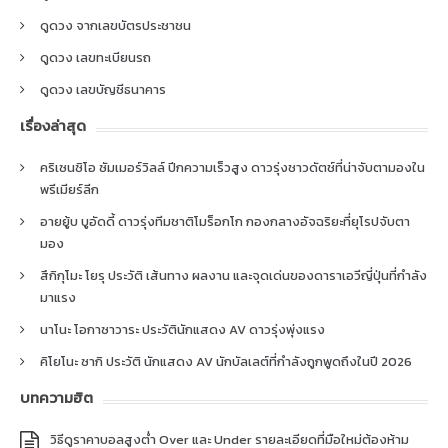
ดูดวง จากเลขบัตรประชาชน
ดูดวง เลขทะเบียนรถ
ดูดวง เลขบัญชีธนาคาร
เรื่องล่าสุด
คริเซนซิโอ ซัมเมอร์วิลล์ ปีกความเร็วสูง ดาวรุ่งชาวดัตช์ที่น่าจับตามองใน
พรีเมียร์ลีก
อายยู้บ บูอัดดี้ ดาวรุ่งทีมชาติโมร็อกโก กองกลางอัจฉริยะที่ยุโรปจับตา
มอง
สึกิกุโมะ โยรุ ประวัติ เส้นทาง ผลงาน และจุดเด่นของดาราเอวีญี่ปุ่นที่กำลัง
มาแรง
นาโนะ โอกาซาวาระ ประวัตินักแสดง AV ดาวรุ่งพุ่งแรง
คิโยโนะ ซากิ ประวัติ นักแสดง AV นักบัลเลต์ที่กำลังถูกพูดถึงในปี 2026
บทความฮิต
วิธีดูราคาบอลสูงต่ำ Over และ Under รายละเอียดที่มือใหม่ต้องห้าม