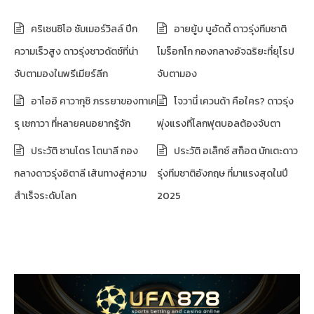
คริเซนซิโอ ซัมเมอร์วิลล์ ปีก
อายยู้บ บูอัดดี้ ดาวรุ่งทีมชาติ
ความเร็วสูง ดาวรุ่งชาวดัตช์ที่น่า
โมร็อกโก กองกลางอัจฉริยะที่ยุโรป
จับตามองในพรีเมียร์ลีก
จับตามอง
อาโออิ คาวากุชิ ภรรยาของทาเค
โจวานี่ เควนด้า คือใคร? ดาวรุ่ง
รุ เซกาวา ที่หลายคนอยากรู้จัก
พุ่งแรงที่โลกฟุตบอลต้องจับตา
ประวัติ ซานโดร โตนาลี กอง
ประวัติ อเล็กซ์ สก็อต นักเตะดาว
กลางดาวรุ่งอิตาลี เส้นทางสู่ความ
รุ่งทีมชาติอังกฤษ ที่มาแรงสุดในปี
สำเร็จระดับโลก
2025