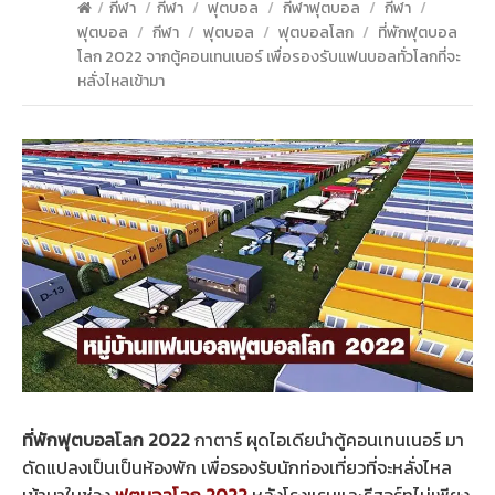
/
กีฬา
/
กีฬา
/
ฟุตบอล
/
กีฬาฟุตบอล
/
กีฬา
/
ฟุตบอล
/
กีฬา
/
ฟุตบอล
/
ฟุตบอลโลก
/
ที่พักฟุตบอล
โลก 2022 จากตู้คอนเทนเนอร์ เพื่อรองรับแฟนบอลทั่วโลกที่จะ
หลั่งไหลเข้ามา
ที่พักฟุตบอลโลก 2022
กาตาร์ ผุดไอเดียนำตู้คอนเทนเนอร์ มา
ดัดแปลงเป็นเป็นห้องพัก เพื่อรองรับนักท่องเที่ยวที่จะหลั่งไหล