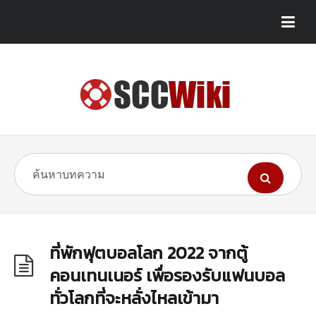
ที่พักฟุตบอลโลก 2022 จากตู้
คอนเทนเนอร์ เพื่อรองรับแฟนบอล
ทั่วโลกที่จะหลั่งไหลเข้ามา