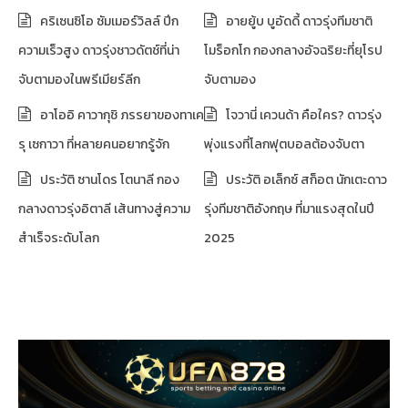
คริเซนซิโอ ซัมเมอร์วิลล์ ปีก
อายยู้บ บูอัดดี้ ดาวรุ่งทีมชาติ
ความเร็วสูง ดาวรุ่งชาวดัตช์ที่น่า
โมร็อกโก กองกลางอัจฉริยะที่ยุโรป
จับตามองในพรีเมียร์ลีก
จับตามอง
อาโออิ คาวากุชิ ภรรยาของทาเค
โจวานี่ เควนด้า คือใคร? ดาวรุ่ง
รุ เซกาวา ที่หลายคนอยากรู้จัก
พุ่งแรงที่โลกฟุตบอลต้องจับตา
ประวัติ ซานโดร โตนาลี กอง
ประวัติ อเล็กซ์ สก็อต นักเตะดาว
กลางดาวรุ่งอิตาลี เส้นทางสู่ความ
รุ่งทีมชาติอังกฤษ ที่มาแรงสุดในปี
สำเร็จระดับโลก
2025