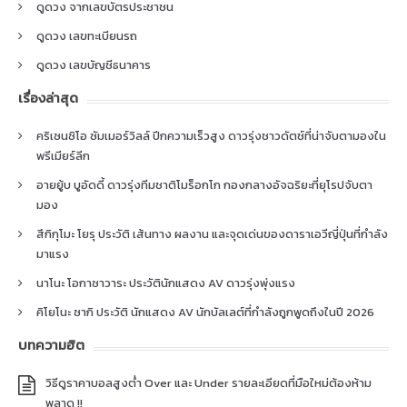
ดูดวง จากเลขบัตรประชาชน
ดูดวง เลขทะเบียนรถ
ดูดวง เลขบัญชีธนาคาร
เรื่องล่าสุด
คริเซนซิโอ ซัมเมอร์วิลล์ ปีกความเร็วสูง ดาวรุ่งชาวดัตช์ที่น่าจับตามองใน
พรีเมียร์ลีก
อายยู้บ บูอัดดี้ ดาวรุ่งทีมชาติโมร็อกโก กองกลางอัจฉริยะที่ยุโรปจับตา
มอง
สึกิกุโมะ โยรุ ประวัติ เส้นทาง ผลงาน และจุดเด่นของดาราเอวีญี่ปุ่นที่กำลัง
มาแรง
นาโนะ โอกาซาวาระ ประวัตินักแสดง AV ดาวรุ่งพุ่งแรง
คิโยโนะ ซากิ ประวัติ นักแสดง AV นักบัลเลต์ที่กำลังถูกพูดถึงในปี 2026
บทความฮิต
วิธีดูราคาบอลสูงต่ำ Over และ Under รายละเอียดที่มือใหม่ต้องห้าม
พลาด !!