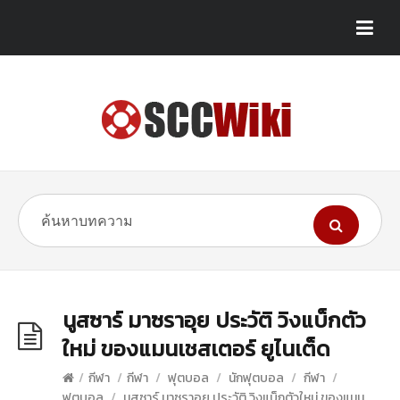
นูสซาร์ มาซราอุย ประวัติ วิงแบ็กตัว
ใหม่ ของแมนเชสเตอร์ ยูไนเต็ด
/
กีฬา
/
กีฬา
/
ฟุตบอล
/
นักฟุตบอล
/
กีฬา
/
ฟุตบอล
/
นูสซาร์ มาซราอุย ประวัติ วิงแบ็กตัวใหม่ ของแมน