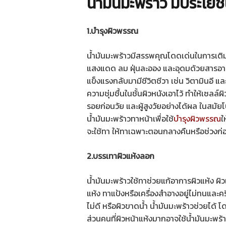
น้ำมันมะพร้าว มีประโยช
1.บำรุงผิวพรรณ
น้ำมันมะพร้าวมีสรรพคุณโดดเด่นในการเติม
แสงแดด ลม ฝุ่นละออง และอุดมด้วยสารอาหา
แข็งแรงกลับมามีชีวิตชีวา เช่น วิตามินอี และม
ความชุ่มชื้นในชั้นผิวหนังเอาไว้ ทำให้เซลล์ผิว
รอยก่อนวัย และผู้สูงวัยอย่างได้ผล ในสมัยโ
น้ำมันมะพร้าวทาหน้าเพื่อใช้
บำรุงผิวพรรณ
ใ
จะใช้ทา ให้ทาเฉพาะตอนกลางคืนหรือช่วงก่
2.บรรเทาผิวแห้งลอก
น้ำมันมะพร้าวใช้ทาช่วยแก้อาการผิวแห้ง 
แห้ง ทาแป้งหรือเครื่องสำอางอยู่ไม่ทนและคร
ไม่ดี หรือผิวขาดน้ำ น้ำมันมะพร้าวช่วยได้ โ
ส่วนคนที่ผิวหน้าแห้งมากอาจใช้น้ำมันมะพ