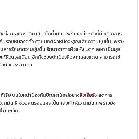
ิดฝ้า และ กระ วิตามินอีในน้ำมันมะพร้าวจะทำหน้าที่ต่อต้านสาร
องกันรอยหมองคล้ำ ตามปกติผิวหนังจะสูญเสียความชุ่มชื้น เพราะ
นสารรักษาความชุ่มชื้น รักษาอาการผิวแห้ง แตก ลอก เป็นขุย
ยให้ผิวนวลเนียน อีกทั้งช่วยปกป้องผิวจากแสงแดด สามารถใช้
ร้อนจะบรรเทาลง
คทีเรีย บนใบหน้าป้องกันปัญหาใหญ่อย่าง
สิวเรื้อรัง
ลดการ
วิตามิน K ช่วยลดรอยแผลเป็นหลังเกิดสิว น้ำมันมะพร้าวยัง
้ได้ทุกวัน