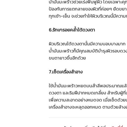
น้ำมันมะพร้าวช่วยเร่งฟื้นฟูผิว โดยเฉพาะคุณ
ป้องกันการแตกลายของผิวที่ค่อยๆ ยืดขยาย
ทุกเช้า-เย็น จะช่วยทำให้ผิวบริเวณนี้มีความ
6.รักษารอยคล้ำใต้ดวงตา
ผิวบริเวณใต้ดวงตานั้นมีความบอบบางมาก สา
น้ำมันมะพร้าวก็มีคุณสมบัติบำรุงผิวรอบดวงต
ขนตายาวขึ้นอีกด้วย
7.เช็ดเครื่องสำอาง
ใช้น้ำมันมะพร้าวหยดบนสำลีพอประมาณแล้วเช
ดวงตา และริมฝีปากหมดเกลี้ยง สำหรับผู้ที
เพื่อความสะอาดอย่างหมดจด เมื่อเช็ดด้วยน้
เครื่องสำอางจะหลุดออกหมด ตามด้วยล้างออก