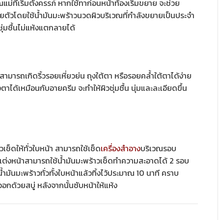
แม่ที่เริ่มตั้งครรภ์ หากใช้ทาก่อนหน้าท้องเริ่มขยาย จะช่วย
ตัวโดยใช้น้ำมันมะพร้าวนวดผิวบริเวณที่กำลังขยายเป็นประจำ
ชุ่มชื้นไม่แห้งแตกลายได้
มารถเกิดริ้วรอยเหี่ยวย่น ถุงใต้ตา หรือรอยคล้ำใต้ตาได้ง่าย
าได้เหมือนกับอายครีม จะทำให้ผิวชุ่มชื้น นุ่มและละเอียดขึ้น
็ดให้ทั่วใบหน้า สามารถใช้เช็ด
เครื่องสำอาง
บริเวณรอบ
่แต่งหน้าสามารถใช้น้ำมันมะพร้าวเช็ดทำความสะอาดได้ 2 รอบ
ำมันมะพร้าวทั่วทั้งใบหน้าแล้วทิ้งไว้ประมาณ 10 นาที คราบ
ด้วยสบู่ หลังจากนั้นซับหน้าให้แห้ง