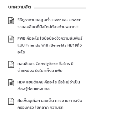
บทความฮิต
วิธีดูราคาบอลสูงต่ำ Over และ Under
รายละเอียดที่มือใหม่ต้องห้ามพลาด !!
FWB คืออะไร ไขข้อข้องใจความสัมพันธ์
แบบ Friends With Benefits หมายถึง
อะไร
คอนซีเยเร Consigliere คือใคร มี
ตำแหน่งอะไรใน แก๊งมาเฟีย
HDP แฮนดิแคป คืออะไร มือใหม่จำเป็น
ต้องรู้ก่อนแทงบอล
ฝันเห็นงูเผือก เลขเด็ด การงาน การเงิน
ครอบครัว โชคลาภ ความรัก