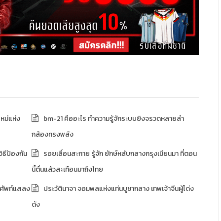
หม่แห่ง
bm-21 คืออะไร ทำความรู้จักระบบยิงจรวดหลายลำ
กล้องทรงพลัง
ิธีป้องกัน
รอยเลื่อนสะกาย รู้จัก ยักษ์หลับกลางกรุงเมียนมา ที่ตอน
นี้ตื่นแล้วสะเทือนมาถึงไทย
 คำศัพท์แสลง
ประวัตินาจา จอมพลแห่งแท่นบูชากลาง เทพเจ้าจีนผู้โด่ง
ดัง