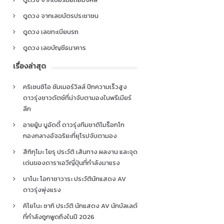
ดูดวง จากเลขบัตรประชาชน
ดูดวง เลขทะเบียนรถ
ดูดวง เลขบัญชีธนาคาร
เรื่องล่าสุด
คริเซนซิโอ ซัมเมอร์วิลล์ ปีกความเร็วสูง
ดาวรุ่งชาวดัตช์ที่น่าจับตามองในพรีเมียร์
ลีก
อายยู้บ บูอัดดี้ ดาวรุ่งทีมชาติโมร็อกโก
กองกลางอัจฉริยะที่ยุโรปจับตามอง
สึกิกุโมะ โยรุ ประวัติ เส้นทาง ผลงาน และจุด
เด่นของดาราเอวีญี่ปุ่นที่กำลังมาแรง
นาโนะ โอกาซาวาระ ประวัตินักแสดง AV
ดาวรุ่งพุ่งแรง
คิโยโนะ ซากิ ประวัติ นักแสดง AV นักบัลเลต์
ที่กำลังถูกพูดถึงในปี 2026