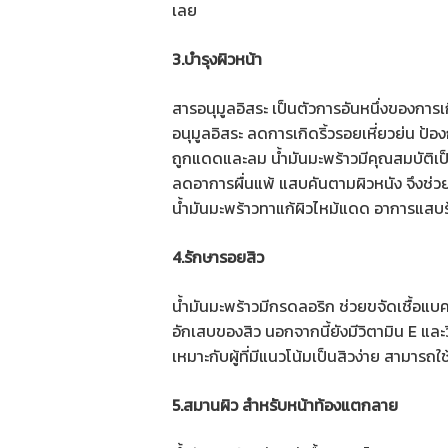
เลย
3.บำรุงผิวหน้า
สารอนุมูลอิสระ เป็นตัวการอันหนึ่งของการเก
อนุมูลอิสระ ลดการเกิดริ้วรอยเหี่ยวย่น ป้
ถูกแดดและลม น้ำมันมะพร้าวมีคุณสมบัติเป็
ลดอาการผื่นแพ้ แสบคันตามผิวหนัง จึงช่ว
น้ำมันมะพร้าวทาแก้ผิวไหม้แดด อาการแสบ
4.รักษารอยสิว
น้ำมันมะพร้าวมีกรดลอริก ช่วยขจัดเชื้อแบ
อักเสบของสิว นอกจากนี้ยังมีวิตามิน E และ
เหมาะกับผู้ที่มีแนวโน้มเป็นสิวง่าย สามารถใช
5.สมานผิว สำหรับหน้าท้องแตกลาย