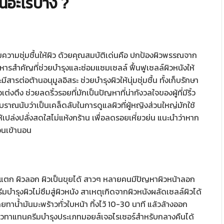
น์อะไรบ้าง ?
ความชุ่มชื้นให้ผิว ด้วยคุณสมบัติเด่นคือ ปกป้องผิวพรรณจาก
รสำคัญที่ช่วยบำรุงและซ่อมแซมเซลล์ ฟื้นฟูเซลล์ผิวหนังให้
ีสารต่อต้านอนุมูลอิสระ ช่วยบำรุงผิวให้นุ่มชุ่มชื้น ทั้งเก็บรักษา
เต่งตึง ช่วยลดริ้วรอยที่มักเป็นปัญหาที่น่ากังวลใจของผู้ที่มีริ้ว
บราณนับว่าเป็นเคล็ดลับในการดูแลผิวที่ผู้หญิงส่วนใหญ่มักใช้
ห้เปล่งปลั่งสดใสไม่แห้งกร้าน เพื่อลดรอยเหี่ยวย่น แนะนำว่าหาก
อนเข้านอน
ผิวแตก ผิวลอก ผิวเป็นขุยได้ สาวๆ หลายคนมีปัญหาผิวหน้าลอก
ีมบำรุงผิวไม่ซึมสู่ผิวหนัง สาเหตุเกิดจากผิวหนังผลัดเซลล์ผิวได้
ดยทาน้ำมันมะพร้าวทั่วใบหน้า ทิ้งไว้ 10-30 นาที แล้วล้างออก
ร้าวทาแทนครีมบำรุงประเภทมอยส์เจอไรเซอร์สำหรับกลางคืนได้