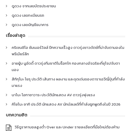
ดูดวง จากเลขบัตรประชาชน
ดูดวง เลขทะเบียนรถ
ดูดวง เลขบัญชีธนาคาร
เรื่องล่าสุด
คริเซนซิโอ ซัมเมอร์วิลล์ ปีกความเร็วสูง ดาวรุ่งชาวดัตช์ที่น่าจับตามองใน
พรีเมียร์ลีก
อายยู้บ บูอัดดี้ ดาวรุ่งทีมชาติโมร็อกโก กองกลางอัจฉริยะที่ยุโรปจับตา
มอง
สึกิกุโมะ โยรุ ประวัติ เส้นทาง ผลงาน และจุดเด่นของดาราเอวีญี่ปุ่นที่กำลัง
มาแรง
นาโนะ โอกาซาวาระ ประวัตินักแสดง AV ดาวรุ่งพุ่งแรง
คิโยโนะ ซากิ ประวัติ นักแสดง AV นักบัลเลต์ที่กำลังถูกพูดถึงในปี 2026
บทความฮิต
วิธีดูราคาบอลสูงต่ำ Over และ Under รายละเอียดที่มือใหม่ต้องห้าม