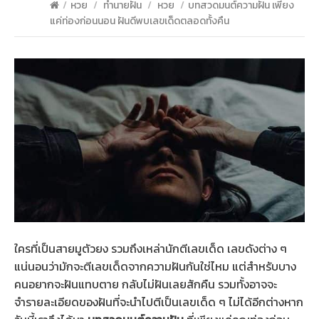
/
หวย
/
ทำนายฝัน
/
หวย
/
บทสวดมนต์ความฝัน เพียง
แค่ท่องก่อนนอน ฝันดีพบเลขเด็ดตลอดทั้งคืน
ใครที่เป็นสายมูตัวยง รวมถึงเหล่านักตีเลขเด็ด เลขดังต่าง ๆ
แน่นอนว่ามักจะตีเลขเด็ดจากความฝันกันใช่ไหม แต่สำหรับบาง
คนอยากจะฝันแทบตาย กลับไม่ฝันเลยสักคืน รวมทั้งอาจจะ
จำรายละเอียดของฝันที่จะนำไปตีเป็นเลขเด็ด ๆ ไม่ได้อีกต่างหาก