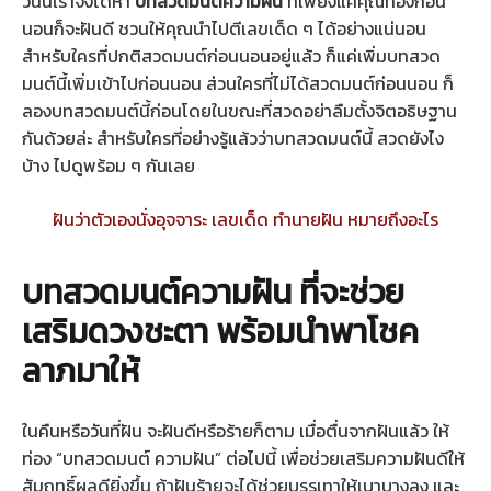
วันนี้เราจึงได้หา
บทสวดมนต์ความฝัน
ที่เพียงแค่คุณท่องก่อน
นอนก็จะฝันดี ชวนให้คุณนำไปตีเลขเด็ด ๆ ได้อย่างแน่นอน
สำหรับใครที่ปกติสวดมนต์ก่อนนอนอยู่แล้ว ก็แค่เพิ่มบทสวด
มนต์นี้เพิ่มเข้าไปก่อนนอน ส่วนใครที่ไม่ได้สวดมนต์ก่อนนอน ก็
ลองบทสวดมนต์นี้ก่อนโดยในขณะที่สวดอย่าลืมตั้งจิตอธิษฐาน
กันด้วยล่ะ สำหรับใครที่อย่างรู้แล้วว่าบทสวดมนต์นี้ สวดยังไง
บ้าง ไปดูพร้อม ๆ กันเลย
ฝันว่าตัวเองนั่งอุจจาระ เลขเด็ด ทำนายฝัน หมายถึงอะไร
บทสวดมนต์ความฝัน ที่จะช่วย
เสริมดวงชะตา พร้อมนำพาโชค
ลาภมาให้
ในคืนหรือวันที่ฝัน จะฝันดีหรือร้ายก็ตาม เมื่อตื่นจากฝันแล้ว ให้
ท่อง “บทสวดมนต์ ความฝัน” ต่อไปนี้ เพื่อช่วยเสริมความฝันดีให้
สัมฤทธิ์ผลดียิ่งขึ้น ถ้าฝันร้ายจะได้ช่วยบรรเทาให้เบาบางลง และ