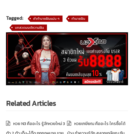
Tagged:
คำทำนายฝันแม่น ๆ
ทำนายฝัน
บทสวดมนต์ความฝัน
Related Articles
หวย N3 คืออะไร รู้จักหวยใหม่ 3
หวยเกษียณ คืออะไร ใครซื้อได้
ตัว 2 ตัว เต็ง-โต๊ด ถูกกฎหมาย ขาย
บ้าง ทำความรู้จัก สลากเกษียณ กัน