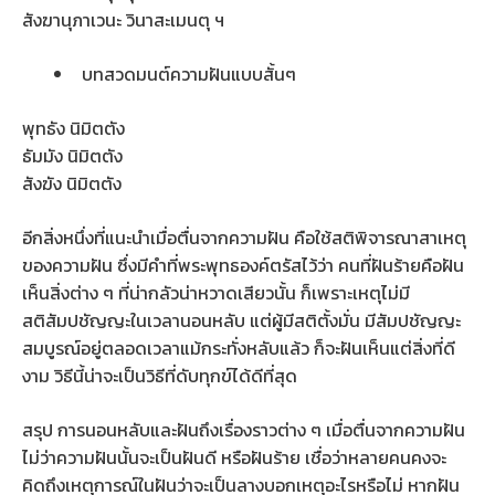
สังฆานุภาเวนะ วินาสะเมนตุ ฯ
บทสวดมนต์ความฝันแบบสั้นๆ
พุทธัง นิมิตตัง
ธัมมัง นิมิตตัง
สังฆัง นิมิตตัง
อีกสิ่งหนึ่งที่แนะนำเมื่อตื่นจากความฝัน คือใช้สติพิจารณาสาเหตุ
ของความฝัน ซึ่งมีคำที่พระพุทธองค์ตรัสไว้ว่า คนที่ฝันร้ายคือฝัน
เห็นสิ่งต่าง ๆ ที่น่ากลัวน่าหวาดเสียวนั้น ก็เพราะเหตุไม่มี
สติสัมปชัญญะในเวลานอนหลับ แต่ผู้มีสติตั้งมั่น มีสัมปชัญญะ
สมบูรณ์อยู่ตลอดเวลาแม้กระทั่งหลับแล้ว ก็จะฝันเห็นแต่สิ่งที่ดี
งาม วิธีนี้น่าจะเป็นวิธีที่ดับทุกข์ได้ดีที่สุด
สรุป การนอนหลับและฝันถึงเรื่องราวต่าง ๆ เมื่อตื่นจากความฝัน
ไม่ว่าความฝันนั้นจะเป็นฝันดี หรือฝันร้าย เชื่อว่าหลายคนคงจะ
คิดถึงเหตุการณ์ในฝันว่าจะเป็นลางบอกเหตุอะไรหรือไม่ หากฝัน