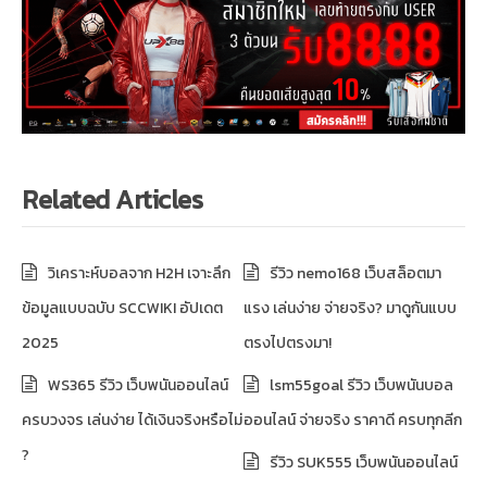
Related Articles
วิเคราะห์บอลจาก H2H เจาะลึก
รีวิว nemo168 เว็บสล็อตมา
ข้อมูลแบบฉบับ SCCWIKI อัปเดต
แรง เล่นง่าย จ่ายจริง? มาดูกันแบบ
2025
ตรงไปตรงมา!
WS365 รีวิว เว็บพนันออนไลน์
lsm55goal รีวิว เว็บพนันบอล
ครบวงจร เล่นง่าย ได้เงินจริงหรือไม่
ออนไลน์ จ่ายจริง ราคาดี ครบทุกลีก
?
รีวิว SUK555 เว็บพนันออนไลน์