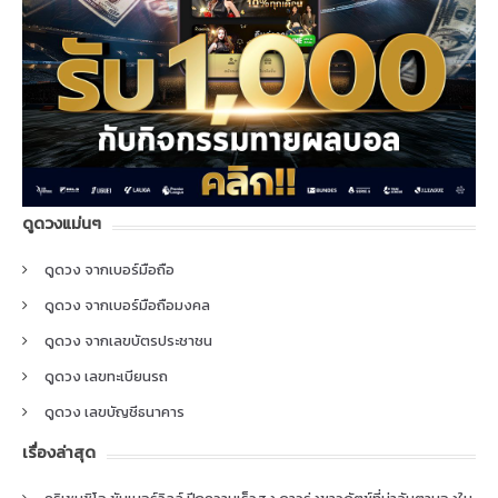
ดูดวงแม่นๆ
ดูดวง จากเบอร์มือถือ
ดูดวง จากเบอร์มือถือมงคล
ดูดวง จากเลขบัตรประชาชน
ดูดวง เลขทะเบียนรถ
ดูดวง เลขบัญชีธนาคาร
เรื่องล่าสุด