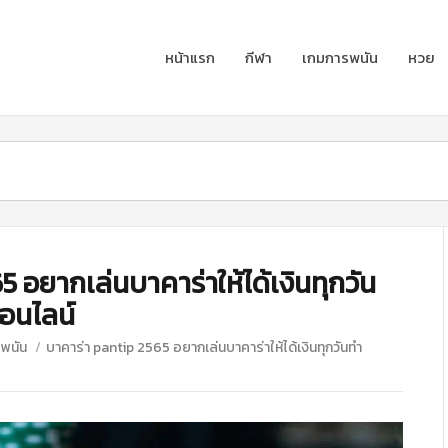
หน้าแรก
กีฬา
เกมการพนัน
หวย
 อยากเล่นบาคาร่าให้ได้เงินทุกวัน
อนไลน์
พนัน
/
บาคาร่า pantip 2565 อยากเล่นบาคาร่าให้ได้เงินทุกวันทำ