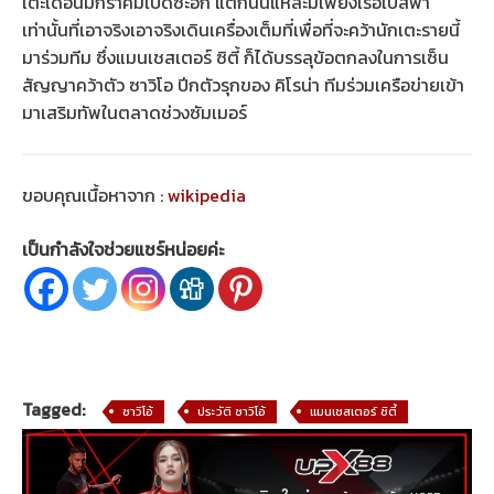
เตะเดือนมกราคมเปิดซะอีก แต่ก็นั่นแหละมีเพียงเรือใบสีฟ้า
เท่านั้นที่เอาจริงเอาจริงเดินเครื่องเต็มที่เพื่อที่จะคว้านักเตะรายนี้
มาร่วมทีม ซึ่งแมนเชสเตอร์ ซิตี้ ก็ได้บรรลุข้อตกลงในการเซ็น
สัญญาคว้าตัว ซาวิโอ ปีกตัวรุกของ คิโรน่า ทีมร่วมเครือข่ายเข้า
มาเสริมทัพในตลาดช่วงซัมเมอร์
ขอบคุณเนื้อหาจาก :
wikipedia
เป็นกำลังใจช่วยแชร์หน่อยค่ะ
Tagged:
ซาวิโอ้
ประวัติ ซาวิโอ้
แมนเชสเตอร์ ซิตี้