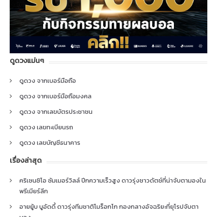
ดูดวงแม่นๆ
ดูดวง จากเบอร์มือถือ
ดูดวง จากเบอร์มือถือมงคล
ดูดวง จากเลขบัตรประชาชน
ดูดวง เลขทะเบียนรถ
ดูดวง เลขบัญชีธนาคาร
เรื่องล่าสุด
คริเซนซิโอ ซัมเมอร์วิลล์ ปีกความเร็วสูง ดาวรุ่งชาวดัตช์ที่น่าจับตามองใน
พรีเมียร์ลีก
อายยู้บ บูอัดดี้ ดาวรุ่งทีมชาติโมร็อกโก กองกลางอัจฉริยะที่ยุโรปจับตา