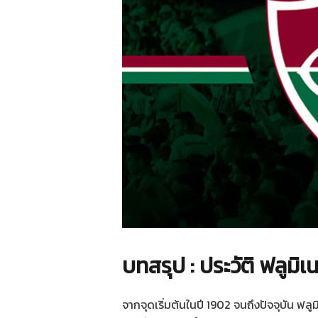
บทสรุป : ประวัติ
ฟลูมิเน
จากจุดเริ่มต้นในปี 1902 จนถึงปัจจุบัน ฟ