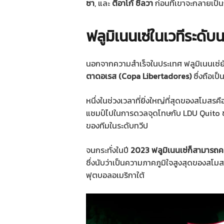
ซา
, และ
ติอาโก้ ซิลวา
ก่อนที่เขาจะกลายเป็
ฟลูมิเนนเซ่ในเวทีระดับ
นอกจากความสำเร็จในประเทศ ฟลูมิเนนเซ่
ตาดอเรส (Copa Libertadores)
ซึ่งถือเป
หนึ่งในช่วงเวลาที่ยิ่งใหญ่ที่สุดของสโมสรคื
แชมป์ไปในการดวลจุดโทษกับ LDU Quito ของ
ของทีมในระดับทวีป
จนกระทั่งในปี
2023 ฟลูมิเนนเซ่ก็สามารถคว
ซึ่งนับว่าเป็นความภาคภูมิใจสูงสุดของสโมส
ฟุตบอลอเมริกาใต้