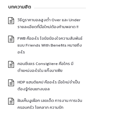
บทความฮิต
วิธีดูราคาบอลสูงต่ำ Over และ Under
รายละเอียดที่มือใหม่ต้องห้ามพลาด !!
FWB คืออะไร ไขข้อข้องใจความสัมพันธ์
แบบ Friends With Benefits หมายถึง
อะไร
คอนซีเยเร Consigliere คือใคร มี
ตำแหน่งอะไรใน แก๊งมาเฟีย
HDP แฮนดิแคป คืออะไร มือใหม่จำเป็น
ต้องรู้ก่อนแทงบอล
ฝันเห็นงูเผือก เลขเด็ด การงาน การเงิน
ครอบครัว โชคลาภ ความรัก