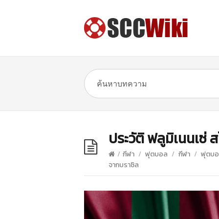
ประวัติ ฟลูมิเนนเซ
/
กีฬา
/
ฟุตบอล
/
กีฬา
/
ฟุตบ
จากบราซิล