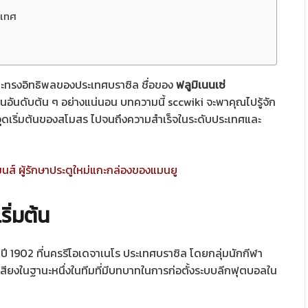
ะเทศ
และทรงอิทธิพลของประเทศบราซิล ชื่อของ
ฟลูมิเนนเซ่
ในอันดับต้น ๆ อย่างแน่นอน บทความนี้ sccwiki จะพาคุณไปรู้จัก
่จุดเริ่มต้นของสโมสร ไปจนถึงความสำเร็จในระดับประเทศและ
เมนส์ ผู้รักษาประตูใหม่แกะกล่องของแมนยู
ริ่มต้น
าคม ปี 1902 ที่นครรีโอเดจาเนโร ประเทศบราซิล โดยกลุ่มนักกีฬา
เสียงในฐานะหนึ่งในทีมที่มีบทบาทในการก่อตั้งระบบลีกฟุตบอลใน