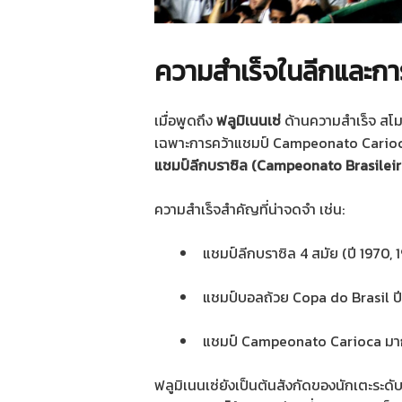
ความสำเร็จในลีกและกา
เมื่อพูดถึง
ฟลูมิเนนเซ่
ด้านความสำเร็จ สโมส
เฉพาะการคว้าแชมป์ Campeonato Carioca
แชมป์ลีกบราซิล (Campeonato Brasileir
ความสำเร็จสำคัญที่น่าจดจำ เช่น:
แชมป์ลีกบราซิล 4 สมัย (ปี 1970, 
แชมป์บอลถ้วย Copa do Brasil ป
แชมป์ Campeonato Carioca มาก
ฟลูมิเนนเซ่ยังเป็นต้นสังกัดของนักเตะร