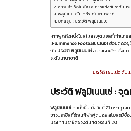
ความสำเร็จในลีกและการแข่งขันระดับปร
ฟลูมิเนนเซ่ในเวทีระดับนานาชาติ
บทสรุป : ประวัติ ฟลูมิเนนเซ่
หากพูดถึงหนึ่งในสโมสรฟุตบอลที่เก่าแก่
(Fluminense Football Club)
ย่อมติดอยู่
กับ
ประวัติ ฟลูมิเนนเซ่
อย่างเจาะลึก ตั้งแต
ระดับนานาชาติ
ประวัติ เซนเน่อ ลัม
ประวัติ ฟลูมิเนนเซ่ : จุดเ
ฟลูมิเนนเซ่
ก่อตั้งขึ้นเมื่อวันที่ 21 กรกฎ
ชาวบราซิลที่รักในกีฬาฟุตบอล สโมสรมีชื่อ
ประเทศบราซิลช่วงต้นศตวรรษที่ 20