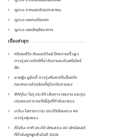
ดูดวง จากเลขบัตรประชาชน
ดูดวง เลขทะเบียนรถ
ดูดวง เลขบัญชีธนาคาร
เรื่องล่าสุด
คริเซนซิโอ ซัมเมอร์วิลล์ ปีกความเร็วสูง
ดาวรุ่งชาวดัตช์ที่น่าจับตามองในพรีเมียร์
ลีก
อายยู้บ บูอัดดี้ ดาวรุ่งทีมชาติโมร็อกโก
กองกลางอัจฉริยะที่ยุโรปจับตามอง
สึกิกุโมะ โยรุ ประวัติ เส้นทาง ผลงาน และจุด
เด่นของดาราเอวีญี่ปุ่นที่กำลังมาแรง
นาโนะ โอกาซาวาระ ประวัตินักแสดง AV
ดาวรุ่งพุ่งแรง
คิโยโนะ ซากิ ประวัติ นักแสดง AV นักบัลเลต์
ที่กำลังถูกพูดถึงในปี 2026