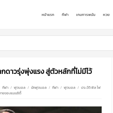
หน้าแรก
กีฬา
เกมการพนัน
หวย
ดาวรุ่งพุ่งแรง สู่ตัวหลักที่ไม่มีไว้
/
กีฬา
/
ฟุตบอล
/
นักฟุตบอล
/
กีฬา
/
ฟุตบอล
/
ประวัติ ฟิล โฟ
ว้ขายของแมนซิตี้