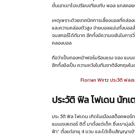
ขั้นเอาเขาไปเปรียบเทียบกับ พอล แกสคอยน
เหตุเพราะด้วยเทคนิคการเลี้ยงบอลที่คล่องแคล่
และความคล่องตัวสูง จ่ายบอลแม่นทั้งบอลสั
จบสกอร์ได้ดีมาก อีกทั้งมีความขยันในการวิ่
คลองบอล
ถือว่าเป็นกองหน้าฟอร์มร้อนแรง ของ แมนเช
อีกทั้งยังเป็น ความหวังในทีมชาติอังกฤษใ
Florian Wirtz ประวัติ ฟล
ประวัติ ฟิล โฟเดน นักเ
ประ วัติ ฟิล โฟเดน เกิดในเมืองสต็อคพ
แมนเชสเตอร์ ซิตี้ มาตั้งแต่เด็ก ซึ่งเขามุ่งม
ฟ้า” ตั้งแต่อายุ 4 ขวบ และได้เซ็นสัญญาเข