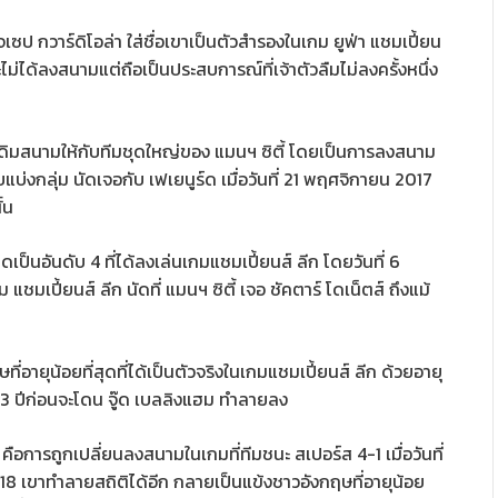
จเซป กวาร์ดิโอล่า ใส่ชื่อเขาเป็นตัวสำรองในเกม ยูฟ่า แชมเปี้ยน
จะไม่ได้ลงสนามแต่ถือเป็นประสบการณ์ที่เจ้าตัวลืมไม่ลงครั้งหนึ่ง
ระเดิมสนามให้กับทีมชุดใหญ่ของ แมนฯ ซิตี้ โดยเป็นการลงสนาม
บ่งกลุ่ม นัดเจอกับ เฟเยนูร์ด เมื่อวันที่ 21 พฤศจิกายน 2017
้น
ุดเป็นอันดับ 4 ที่ได้ลงเล่นเกมแชมเปี้ยนส์ ลีก โดยวันที่ 6
แชมเปี้ยนส์ ลีก นัดที่ แมนฯ ซิตี้ เจอ ชัคตาร์ โดเน็ตส์ ถึงแม้
่อายุน้อยที่สุดที่ได้เป็นตัวจริงในเกมแชมเปี้ยนส์ ลีก ด้วยอายุ
บ 3 ปีก่อนจะโดน จู๊ด เบลลิงแฮม ทำลายลง
คือการถูกเปลี่ยนลงสนามในเกมที่ทีมชนะ สเปอร์ส 4-1 เมื่อวันที่
8 เขาทำลายสถิติได้อีก กลายเป็นแข้งชาวอังกฤษที่อายุน้อย