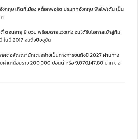
ังกฤษ เกิดที่เมือง สต็อคพอร์ต ประเทศอังกฤษ ฟิลโฟเด้น เป็น
็ก
ตี้ ตอนอายุ 8 ขวบ พร้อมฉายแววเก่ง จนได้รับโอกาสเข้าสู่ทีม
ี ในปี 2017 จนถึงปัจจุบัน
กาศต่อสัญญานักเตะอย่างเป็นทางการจนถึงปี 2027 ผ่านทาง
ับค่าเหนื่อยราว 200,000 ปอนด์ หรือ 9,070,147.80 บาท ต่อ