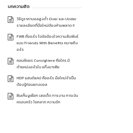
บทความฮิต
วิธีดูราคาบอลสูงต่ำ Over และ Under
รายละเอียดที่มือใหม่ต้องห้ามพลาด !!
FWB คืออะไร ไขข้อข้องใจความสัมพันธ์
แบบ Friends With Benefits หมายถึง
อะไร
คอนซีเยเร Consigliere คือใคร มี
ตำแหน่งอะไรใน แก๊งมาเฟีย
HDP แฮนดิแคป คืออะไร มือใหม่จำเป็น
ต้องรู้ก่อนแทงบอล
ฝันเห็นงูเผือก เลขเด็ด การงาน การเงิน
ครอบครัว โชคลาภ ความรัก