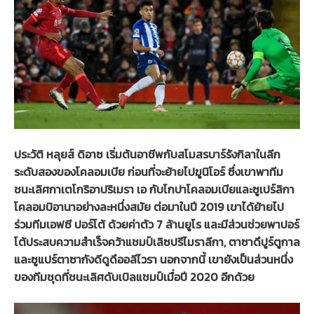
ประวัติ หลุยส์ ดิอาซ เริ่มต้นอาชีพกับสโมสรบาร์รังกิลาในลีก
ระดับสองของโคลอมเบีย ก่อนที่จะย้ายไปฆูนิโอร์ ซึ่งเขาพาทีม
ชนะเลิศกาเตโกริอาปริเมรา เอ กับโกปาโคลอมเบียและซูเปร์ลิกา
โคลอมบิอานาอย่างละหนึ่งสมัย ต่อมาในปี 2019 เขาได้ย้ายไป
ร่วมทีมเอฟซี ปอร์โต้ ด้วยค่าตัว 7 ล้านยูโร และมีส่วนช่วยพาปอร์
โต้ประสบความสำเร็จคว้าแชมป์เลิซปรีไมราลีกา, ตาซาดึปูร์ตูกาล
และซูแปร์ตาซากังดีดูดึออลีไวรา นอกจากนี้ เขายังเป็นส่วนหนึ่ง
ของทีมชุดที่ชนะเลิศดับเบิลแชมป์เมื่อปี 2020 อีกด้วย