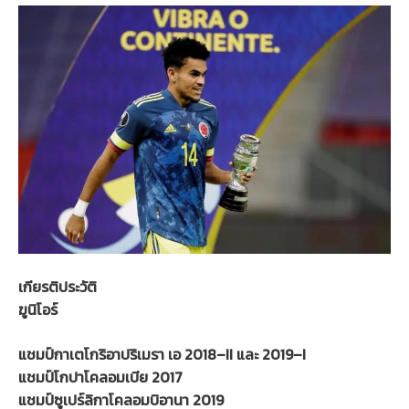
เกียรติประวัติ
ฆูนิโอร์
แชมป์กาเตโกริอาปริเมรา เอ 2018–II และ 2019–I
แชมป์โกปาโคลอมเบีย 2017
แชมป์ซูเปร์ลิกาโคลอมบิอานา 2019