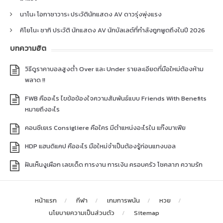
นาโนะ โอกาซาวาระ ประวัตินักแสดง AV ดาวรุ่งพุ่งแรง
คิโยโนะ ซากิ ประวัติ นักแสดง AV นักบัลเลต์ที่กำลังถูกพูดถึงในปี 2026
บทความฮิต
วิธีดูราคาบอลสูงต่ำ Over และ Under รายละเอียดที่มือใหม่ต้องห้าม
พลาด !!
FWB คืออะไร ไขข้อข้องใจความสัมพันธ์แบบ Friends With Benefits
หมายถึงอะไร
คอนซีเยเร Consigliere คือใคร มีตำแหน่งอะไรใน แก๊งมาเฟีย
HDP แฮนดิแคป คืออะไร มือใหม่จำเป็นต้องรู้ก่อนแทงบอล
ฝันเห็นงูเผือก เลขเด็ด การงาน การเงิน ครอบครัว โชคลาภ ความรัก
หน้าแรก
กีฬา
เกมการพนัน
หวย
นโยบายความเป็นส่วนตัว
Sitemap