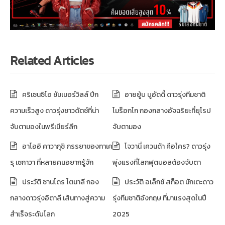
Related Articles
คริเซนซิโอ ซัมเมอร์วิลล์ ปีก
อายยู้บ บูอัดดี้ ดาวรุ่งทีมชาติ
ความเร็วสูง ดาวรุ่งชาวดัตช์ที่น่า
โมร็อกโก กองกลางอัจฉริยะที่ยุโรป
จับตามองในพรีเมียร์ลีก
จับตามอง
อาโออิ คาวากุชิ ภรรยาของทาเค
โจวานี่ เควนด้า คือใคร? ดาวรุ่ง
รุ เซกาวา ที่หลายคนอยากรู้จัก
พุ่งแรงที่โลกฟุตบอลต้องจับตา
ประวัติ ซานโดร โตนาลี กอง
ประวัติ อเล็กซ์ สก็อต นักเตะดาว
กลางดาวรุ่งอิตาลี เส้นทางสู่ความ
รุ่งทีมชาติอังกฤษ ที่มาแรงสุดในปี
สำเร็จระดับโลก
2025