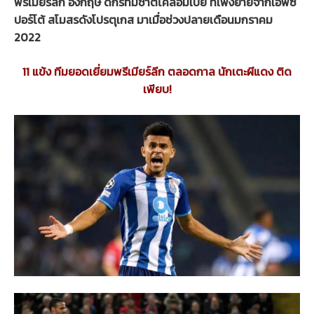
พรีเมียร์ลีก อังกฤษ ดีกรีทีมชาติโคลอมเบีย ที่เพิ่งย้ายจากเอฟซี
ปอร์โต้ สโมสรดังโปรตุเกส มาเมื่อช่วงปลายเดือนมกราคม
2022
11 แข้ง ทีมยอดเยี่ยมพรีเมียร์ลีก ตลอดกาล นักเตะผีแดง ติด
เพียบ!