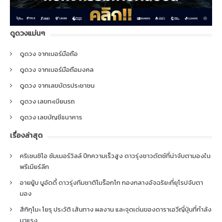
ดูดวงแม่นๆ
ดูดวง จากเบอร์มือถือ
ดูดวง จากเบอร์มือถือมงคล
ดูดวง จากเลขบัตรประชาชน
ดูดวง เลขทะเบียนรถ
ดูดวง เลขบัญชีธนาคาร
เรื่องล่าสุด
คริเซนซิโอ ซัมเมอร์วิลล์ ปีกความเร็วสูง ดาวรุ่งชาวดัตช์ที่น่าจับตามองใน
พรีเมียร์ลีก
อายยู้บ บูอัดดี้ ดาวรุ่งทีมชาติโมร็อกโก กองกลางอัจฉริยะที่ยุโรปจับตา
มอง
สึกิกุโมะ โยรุ ประวัติ เส้นทาง ผลงาน และจุดเด่นของดาราเอวีญี่ปุ่นที่กำลัง
มาแรง