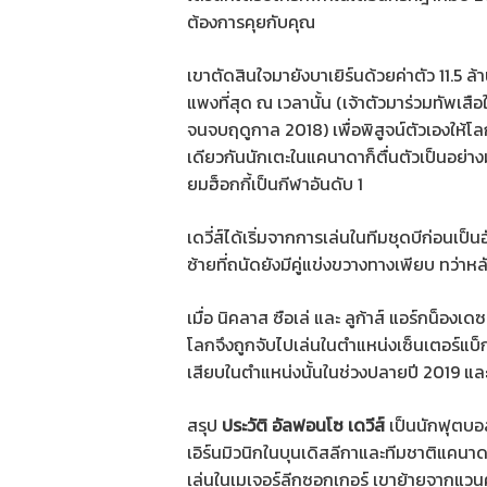
ต้องการคุยกับคุณ
เขาตัดสินใจมายังบาเยิร์นด้วยค่าตัว 11.5 ล้า
แพงที่สุด ณ เวลานั้น (เจ้าตัวมาร่วมทัพเส
จนจบฤดูกาล 2018) เพื่อพิสูจน์ตัวเองให
เดียวกันนักเตะในแคนาดาก็ตื่นตัวเป็นอย่า
ยมฮ็อกกี้เป็นกีฬาอันดับ 1
เดวี่ส์ได้เริ่มจากการเล่นในทีมชุดบีก่อนเป็
ซ้ายที่ถนัดยังมีคู่แข่งขวางทางเพียบ ทว่าห
เมื่อ นิคลาส ซือเล่ และ ลูก้าส์ แอร์กน็อง
โลกจึงถูกจับไปเล่นในตำแหน่งเซ็นเตอร์แบ็ก 
เสียบในตำแหน่งนั้นในช่วงปลายปี 2019 และ
สรุป
ประวัติ อัลฟอนโซ เดวีส์
เป็นนักฟุตบอล
เอิร์นมิวนิกในบุนเดิสลีกาและทีมชาติแคนาด
เล่นในเมเจอร์ลีกซอกเกอร์ เขาย้ายจากแวน