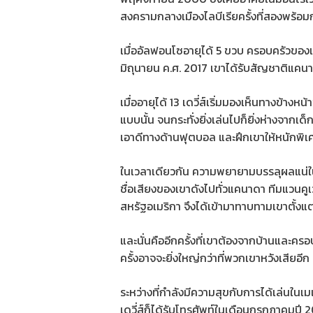
สงครามกลางเมืองไลบีเรียครั้งที่สองพร้อ
เมื่ออัลฟอนโซอายุได้ 5 ขวบ ครอบครัวของเ
มิถุนายน ค.ศ. 2017 เขาได้รับสัญชาติแคน
เมื่ออายุได้ 13 เดวี่ส์เริ่มมองเห็นทางข้าง
แบบนั้น จนกระทั่งยิ่งเล่นไปก็ยิ่งห่างจากเ
เอาดีทางด้านฟุตบอล และฝึกเขาให้หนักพิเศ
ในเวลาเดียวกัน ความพยายามบรรลุผลแน่ในสัก
ชื่อเสียงของเขาดังไปทั่วแคนาดา ทีมแวนคูเว
สหรัฐอเมริกา จึงได้เข้ามาทาบทามเขาตั้งแต่อ
และนั่นคืออีกครั้งที่เขาต้องจากบ้านและครอบ
ครั้งอาจจะยิ่งใหญ่กว่าที่พวกเขาหวังเสียอีก
ระหว่างที่กำลังมีความสุขกับการได้เล่นในเมเ
เดวี่ส์ก็ได้รับโทรศัพท์ในเดือนกรกฎาคมปี 