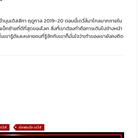
ประจำบุนเดิสลีกา ฤดูกาล 2019–20 ตอนนี้เดวี่ส์มาไกลมากภายใน
บ็กซ้ายที่ดีที่สุดของโลก สิ่งที่เขาต้องทำคือการเดินไปข้างหน้า
้นเขารู้ดีและหลายคนที่รู้จักกับเขาก็มั่นใจว่าเท้าของเขายังคงติด
ดวีส์
อัลฟอนโซ เดวีส์