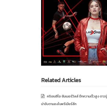
Related Articles
คริเซนซิโอ ซัมเมอร์วิลล์ ปีกความเร็วสูง ดาวรุ่
น่าจับตามองในพรีเมียร์ลีก