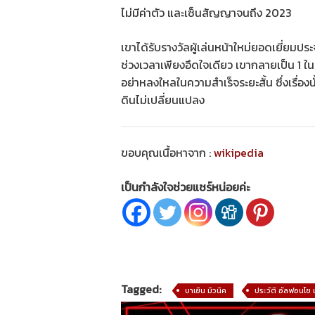
ไม่มีค่าตัว และเซ็นสัญญาจนถึง 2023
เขาได้รับรางวัลผู้เล่นหน้าใหม่ยอดเยี่ยม
ช่วงเวลาเพียงอึดใจเดียว เขากลายเป็น 1 ในแ
อย่าหลงใหลในความสำเร็จระยะสั้น ซึ่งเรื่องนั
ดินไม่เปลี่ยนแปลง
ขอบคุณเนื้อหาจาก :
wikipedia
เป็นกำลังใจช่วยแชร์หน่อยค่ะ
Tagged:
บาเยิน มิวนิค
ประวัติ อัลฟอนโซ เ