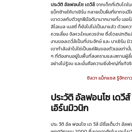
ประวัติ อัลฟอนโซ เดวีส์
จากเด็กที่เติบโตในแค
แบ็กซ้ายให้บาเยิร์น กลายเป็นฝั่งที่ยากจะม
เขาดวลกับตัวรุกฝีมือดีมามากมายทั้ง เออร์ลิ
ลิโอเนล เมสซี่ ก็ยังไปไม่เป็นมาแล้ว ด้วย
ควรเลี้ยง จังหวะไหนควรจ่าย ซึ่งโดยปกติแล้
งานของเดวี่ส์เป็นที่ประจักษ์ และ บาเยิร์น มิว
เขากำลังล่าไม่ใช่เป็นแค่ฝันของตัวเองเท่า
ๆ ที่ต้องทนอยู่ในพื้นที่สงครามและสถานผู้ล
อย่างไม่รู้จบ และนั่นคือความยิ่งใหญ่ที่แท้จ
ซิลวา แม็กแซส รู้จักดา
ประวัติ อัลฟอนโซ เดวีส์
เอิร์นมิวนิก
ประ วัติ อัล ฟอนโซ เด วีส์ มีชื่อเต็มว่า อ
พฤศจิกายน 2000 ซึ่งเคยอาศัยในมอนโรเวีย