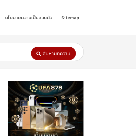
นโยบายความเป็นส่วนตัว
Sitemap
ค้นหาบทความ