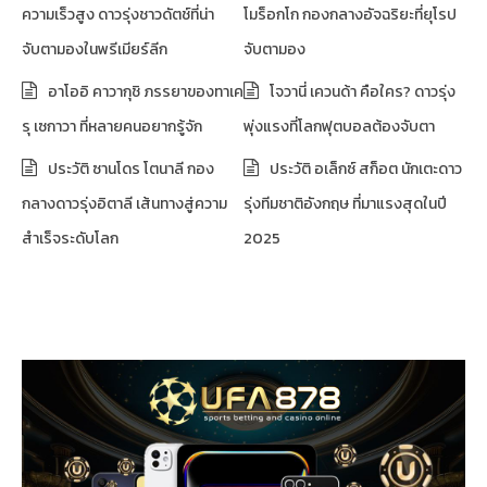
ความเร็วสูง ดาวรุ่งชาวดัตช์ที่น่า
โมร็อกโก กองกลางอัจฉริยะที่ยุโรป
จับตามองในพรีเมียร์ลีก
จับตามอง
อาโออิ คาวากุชิ ภรรยาของทาเค
โจวานี่ เควนด้า คือใคร? ดาวรุ่ง
รุ เซกาวา ที่หลายคนอยากรู้จัก
พุ่งแรงที่โลกฟุตบอลต้องจับตา
ประวัติ ซานโดร โตนาลี กอง
ประวัติ อเล็กซ์ สก็อต นักเตะดาว
กลางดาวรุ่งอิตาลี เส้นทางสู่ความ
รุ่งทีมชาติอังกฤษ ที่มาแรงสุดในปี
สำเร็จระดับโลก
2025