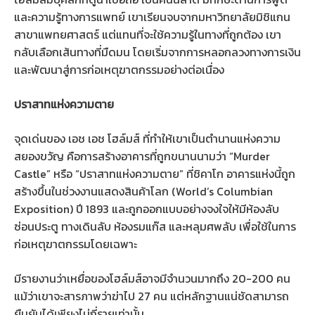
และความรู้ทางการแพทย์ เขาเรียนจบจากมหาวิทยาลัยมิชิแกน
สาขาแพทยศาสตร์ แต่แทนที่จะใช้ความรู้ในทางที่ถูกต้อง เขา
กลับเลือกเส้นทางที่มืดมน โดยเริ่มจากการหลอกลวงทางการเงิน
และพัฒนาสู่การก่อเหตุฆาตกรรมอย่างต่อเนื่อง
ปราสาทแห่งความตาย
จุดเด่นของ เอช เอช โฮล์มส์ ที่ทำให้เขาเป็นตำนานแห่งความ
สยองขวัญ คือการสร้างอาคารที่ถูกขนานนามว่า “Murder
Castle” หรือ “ปราสาทแห่งความตาย” ที่ชิคาโก อาคารแห่งนี้ถูก
สร้างขึ้นในช่วงงานแสดงสินค้าโลก (World’s Columbian
Exposition) ปี 1893 และถูกออกแบบอย่างจงใจให้มีห้องลับ
ซ่อนประตู ทางเดินลับ ห้องรมแก๊ส และหลุมศพลับ เพื่อใช้ในการ
ก่อเหตุฆาตกรรมโดยเฉพาะ
มีรายงานว่าเหยื่อของโฮล์มส์อาจมีจำนวนมากถึง 20-200 คน
แม้ว่าเขาจะสารภาพว่าฆ่าไป 27 คน แต่หลักฐานแน่ชัดสามารถ
ยืนยันได้เพียงไม่กี่รายเท่านั้น