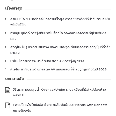
เรื่องล่าสุด
คริเซนซิโอ ซัมเมอร์วิลล์ ปีกความเร็วสูง ดาวรุ่งชาวดัตช์ที่น่าจับตามองใน
พรีเมียร์ลีก
อายยู้บ บูอัดดี้ ดาวรุ่งทีมชาติโมร็อกโก กองกลางอัจฉริยะที่ยุโรปจับตา
มอง
สึกิกุโมะ โยรุ ประวัติ เส้นทาง ผลงาน และจุดเด่นของดาราเอวีญี่ปุ่นที่กำลัง
มาแรง
นาโนะ โอกาซาวาระ ประวัตินักแสดง AV ดาวรุ่งพุ่งแรง
คิโยโนะ ซากิ ประวัติ นักแสดง AV นักบัลเลต์ที่กำลังถูกพูดถึงในปี 2026
บทความฮิต
วิธีดูราคาบอลสูงต่ำ Over และ Under รายละเอียดที่มือใหม่ต้องห้าม
พลาด !!
FWB คืออะไร ไขข้อข้องใจความสัมพันธ์แบบ Friends With Benefits
หมายถึงอะไร