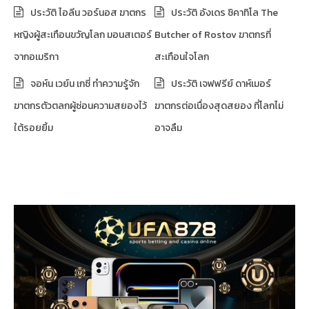
ประวัติ ไอลีน วอร์นอส ฆาตกร
ประวัติ อังเดร ชิคาทิโล The
หญิงผู้สะเทือนขวัญโลก มอนสเตอร์
Butcher of Rostov ฆาตกรที่
จากอเมริกา
สะเทือนใจโลก
จอห์น เวย์น เกซี่ ทำความรู้จัก
ประวัติ เจฟฟรีย์ ดาห์เมอร์
ฆาตกรตัวตลกผู้ซ่อนความสยองไว้
ฆาตกรต่อเนื่องสุดสยอง ที่โลกไม่
ใต้รอยยิ้ม
อาจลืม