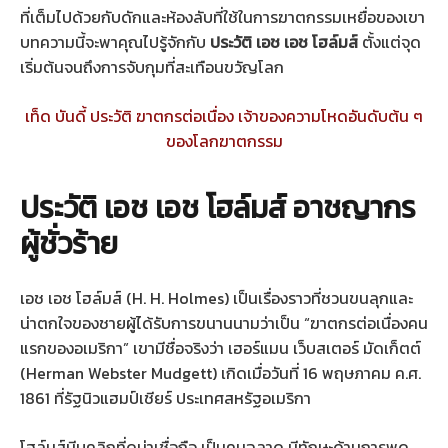
ที่เต็มไปด้วยกับดักและห้องลับที่ใช้ในการฆาตกรรมเหยื่อของเขา
บทความนี้จะพาคุณไปรู้จักกับ
ประวัติ เอช เอช โฮล์มส์
ตั้งแต่จุด
เริ่มต้นจนถึงการจับกุมที่สะเทือนขวัญโลก
เท็ด บันดี้ ประวัติ ฆาตกรต่อเนื่อง เจ้าของความโหดอันดับต้น ๆ
ของโลกฆาตกรรม
ประวัติ เอช เอช โฮล์มส์ อาชญากร
ผู้ชั่วร้าย
เอช เอช โฮล์มส์ (H. H. Holmes) เป็นเรื่องราวที่ชวนขนลุกและ
น่าตกใจของชายผู้ได้รับการขนานนามว่าเป็น “ฆาตกรต่อเนื่องคน
แรกของอเมริกา” เขามีชื่อจริงว่า เฮอร์แมน เว็บสเตอร์ มัดเก็ตต์
(Herman Webster Mudgett) เกิดเมื่อวันที่ 16 พฤษภาคม ค.ศ.
1861 ที่รัฐนิวแฮมป์เชียร์ ประเทศสหรัฐอเมริกา
โฮล์มส์มีบุคลิกที่ดูน่าเชื่อถือ เป็นคนฉลาด มีทักษะด้านการพูด