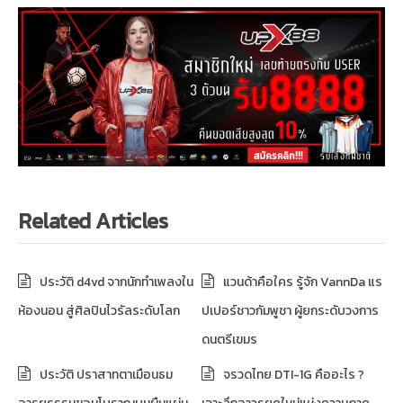
Related Articles
ประวัติ d4vd จากนักทำเพลงใน
แวนด้าคือใคร รู้จัก VannDa แร
ห้องนอน สู่ศิลปินไวรัลระดับโลก
ปเปอร์ชาวกัมพูชา ผู้ยกระดับวงการ
ดนตรีเขมร
ประวัติ ปราสาทตาเมือนธม
จรวดไทย DTI-1G คืออะไร ?