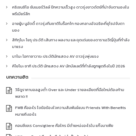
คริเซนซิโอ ซัมเมอร์วิลล์ ปีกความเร็วสูง ดาวรุ่งชาวดัตช์ที่น่าจับตามองใน
พรีเมียร์ลีก
อายยู้บ บูอัดดี้ ดาวรุ่งทีมชาติโมร็อกโก กองกลางอัจฉริยะที่ยุโรปจับตา
มอง
สึกิกุโมะ โยรุ ประวัติ เส้นทาง ผลงาน และจุดเด่นของดาราเอวีญี่ปุ่นที่กำลัง
มาแรง
นาโนะ โอกาซาวาระ ประวัตินักแสดง AV ดาวรุ่งพุ่งแรง
คิโยโนะ ซากิ ประวัติ นักแสดง AV นักบัลเลต์ที่กำลังถูกพูดถึงในปี 2026
บทความฮิต
วิธีดูราคาบอลสูงต่ำ Over และ Under รายละเอียดที่มือใหม่ต้องห้าม
พลาด !!
FWB คืออะไร ไขข้อข้องใจความสัมพันธ์แบบ Friends With Benefits
หมายถึงอะไร
คอนซีเยเร Consigliere คือใคร มีตำแหน่งอะไรใน แก๊งมาเฟีย