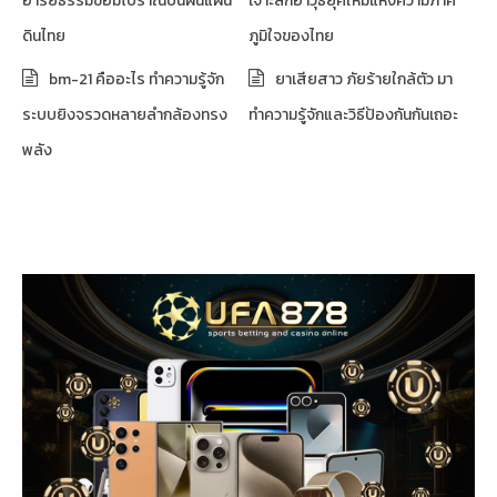
อารยธรรมขอมโบราณบนผืนแผ่น
เจาะลึกอาวุธยุคใหม่แห่งความภาค
ดินไทย
ภูมิใจของไทย
bm-21 คืออะไร ทำความรู้จัก
ยาเสียสาว ภัยร้ายใกล้ตัว มา
ระบบยิงจรวดหลายลำกล้องทรง
ทำความรู้จักและวิธีป้องกันกันเถอะ
พลัง