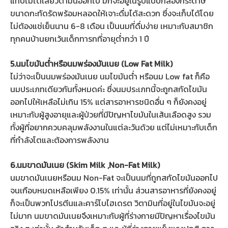
แทบไม่ได้เสียวิตามินออกไป มักจะอยู่ในรูปแบบกล่องกระดาษ
ขนาดกะทัดรัดพร้อมหลอดให้เจาะดื่มได้สะดวก ซึ่งจะเก็บได้โดย
ไม่ต้องแช่เย็นนาน 6-8 เดือน เป็นนมที่ดื่มง่าย เหมาะกับสมาชิก
ทุกคนบ้านยกเว้นเด็กทารกที่อายุต่ำกว่า 1 ปี
5.นมไขมันต่ำหรือนมพร่องมันเนย (Low Fat Milk)
ไม่ว่าจะเป็นนมพร่องมันเนย นมไขมันต่ำ หรือนม Low fat ก็คือ
นมประเภทเดียวกันทั้งหมดค่ะ ซึ่งนมประเภทนี้จะถูกสกัดไขมัน
ออกไปให้เหลือไม่เกิน 15% แต่สารอาหารชนิดอื่น ๆ ก็ยังคงอยู่
เหมาะกับผู้สูงอายุและผู้ป่วยที่มีปัญหาไขมันในเส้นเลือดสูง รวม
ทั้งผู้ที่อยากควบคลุมพลังงานในแต่ละวันด้วย แต่ไม่เหมาะกับเด็ก
ที่กำลังโตและต้องการพลังงาน
6.นมขาดมันเนย (Skim Milk ,Non-Fat Milk)
นมขาดมันเนยหรือนม Non-Fat จะเป็นนมที่ถูกสกัดไขมันออกไป
จนเกือบหมดเหลือเพียง 0.15% เท่านั้น ส่วนสารอาหารที่ยังคงอยู่
ก็จะเป็นพวกโปรตีนและคาร์โบไฮเดรต วิตามินที่อยู่ในไขมันจะอยู่
ไม่มาก นมขาดมันเนยจึงเหมาะกับผู้ที่ร่างกายมีปัญหาเรื่องไขมัน