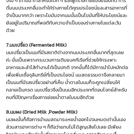
จริง ๆ เท่านั้น ถ้าสำหรับเด็ก ๆ และผู้ที่ร่างกายแข็งแรงปกติ การ
ดื่มนมประเภทอื่นจะทำให้ร่างกายได้คุณประโยชน์และสารอาหารที่
จำเป็นมากกว่า เพราะไขมันจากนมนั้นเป็นไขมันที่ให้ประโยชน์และ
ยังอยู่ในปริมาณที่พอดีกับความจำเป็นของร่างกายในแต่ละวัน
ด้วย
7.นมเปรี้ยว (Fermented Milk)
นมเปรี้ยวเป็นนมที่มีรสชาติต่างจากนมประเภทอื่นมากที่สุดเลย
ค่ะ นั่นเป็นเพราะกระบวนการเติมแบคทีเรียที่ช่วยให้กระเพาะ
อาหารและลำไส้ทำงานได้เป็นปกติ จากนั้นก็ได้มีการนำไปหมักต่อ
เพื่อเพิ่มเชื้อจุลินทรีย์ที่เป็นประโยชน์ นมสดธรรมดาจึงกลายมา
เป็นนมที่มีรสเปรี้ยวอย่างที่เห็น น้ำตาลในนมก็จะถูกเปลี่ยนให้
กลายเป็นกรด นมเปรี้ยวจึงเป็นนมอีกประเภทที่ตอบโจทย์สำหรับ
คนที่มีปัญหาเรื่องการย่อยน้ำตาลในนมอีกด้วย
8.นมผง (Dried Milk ,Powder Milk)
นมผงนั้นก็คือการนำนมสดมาระเหยน้ำออกไปจนหมดเท่านั้นเอง
ส่วนสารอาหารต่าง ๆ ก็ถือว่าแทบไม่ได้สูญเสียไปเลย มีเพียง