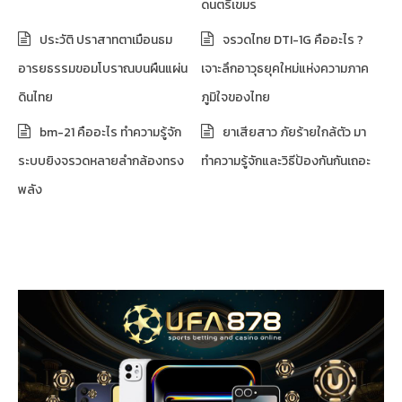
ดนตรีเขมร
ประวัติ ปราสาทตาเมือนธม
จรวดไทย DTI-1G คืออะไร ?
อารยธรรมขอมโบราณบนผืนแผ่น
เจาะลึกอาวุธยุคใหม่แห่งความภาค
ดินไทย
ภูมิใจของไทย
bm-21 คืออะไร ทำความรู้จัก
ยาเสียสาว ภัยร้ายใกล้ตัว มา
ระบบยิงจรวดหลายลำกล้องทรง
ทำความรู้จักและวิธีป้องกันกันเถอะ
พลัง