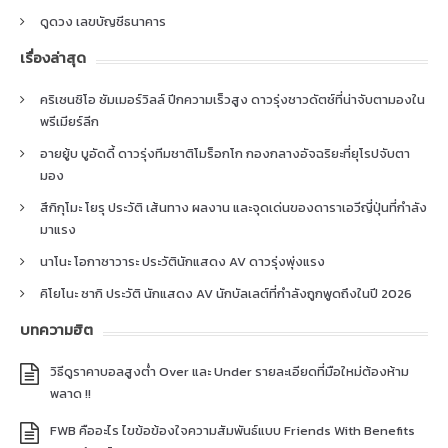
ดูดวง เลขบัญชีธนาคาร
เรื่องล่าสุด
คริเซนซิโอ ซัมเมอร์วิลล์ ปีกความเร็วสูง ดาวรุ่งชาวดัตช์ที่น่าจับตามองใน
พรีเมียร์ลีก
อายยู้บ บูอัดดี้ ดาวรุ่งทีมชาติโมร็อกโก กองกลางอัจฉริยะที่ยุโรปจับตา
มอง
สึกิกุโมะ โยรุ ประวัติ เส้นทาง ผลงาน และจุดเด่นของดาราเอวีญี่ปุ่นที่กำลัง
มาแรง
นาโนะ โอกาซาวาระ ประวัตินักแสดง AV ดาวรุ่งพุ่งแรง
คิโยโนะ ซากิ ประวัติ นักแสดง AV นักบัลเลต์ที่กำลังถูกพูดถึงในปี 2026
บทความฮิต
วิธีดูราคาบอลสูงต่ำ Over และ Under รายละเอียดที่มือใหม่ต้องห้าม
พลาด !!
FWB คืออะไร ไขข้อข้องใจความสัมพันธ์แบบ Friends With Benefits