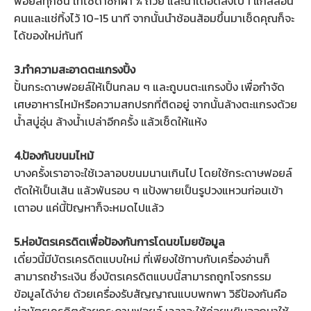
ฟอยล์ทุกชิ้น เทโซดาซักผ้า ¼ ถ้วย และน้ำเดือดลงไป 1 แกลลอน
คนและแช่ทิ้งไว้ 10-15 นาที จากนั้นนำช้อนส้อมขึ้นมาเช็ดคุณก็จะ
ได้ของใหม่ทันที
3.ทำความสะอาดตะแกรงปิ้ง
ปั้นกระดาษฟอยล์ให้เป็นกลม ๆ และถูบนตะแกรงปิ้ง เพื่อกำจัด
เศษอาหารไหม้หรือความสกปรกที่ติดอยู่ จากนั้นล้างตะแกรงด้วย
น้ำสบู่อุ่น ล้างน้ำเปล่าอีกครั้ง แล้วเช็ดให้แห้ง
4.ป้องกันขนมไหม้
บางครั้งเราอาจะใช้เวลาอบขนมนานเกินไป โดยใช้กระดาษฟอยล์
ตัดให้เป็นเส้น แล้วพันรอบ ๆ แป้งพายเป็นรูปวงแหวนก่อนเข้า
เตาอบ แค่นี้ปัญหาก็จะหมดไปแล้ว
5.ห่อบัตรเครดิตเพื่อป้องกันการโดนขโมยข้อมูล
เดี๋ยวนี้มีบัตรเครดิตแบบใหม่ ที่เพียงใช้ทาบกับเครื่องอ่านก็
สามารถชำระเงิน ซึ่งบัตรเครดิตแบบนี้สามารถถูกโจรกรรม
ข้อมูลได้ง่าย ด้วยเครื่องรับสัญญาณแบบพกพา วิธีป้องกันคือ