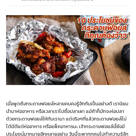
เมื่อพูดถึงกระดาษฟอยล์หลายคนคงรู้จักกันเป็นอย่างดี เรานิยม
นำมาห่ออาหาร หรือเวลาเราไปซื้อปลาเผา แม้ค้าก็มักจะห่อปลา
ด้วยกระดาษฟอยล์ให้กับเรามา แต่จริงๆที่แล้วกระดาษฟอยล์ไม่
ได้มีดีแต่ห่ออาหาร หรือแพ็คอาหารนะ เจ้ากระดาษฟอยล์นี้ยังมี
ประโยชน์มากมายอีกหลายอย่าง วันนี้จะพาทุกคนไปทำความรู้จัก