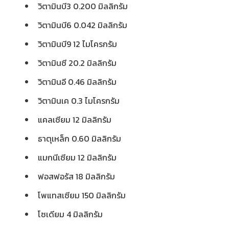
วิตามินบี3 0.200 มิลลิกรัม
วิตามินบี6 0.042 มิลลิกรัม
วิตามินบี9 12 ไมโครกรัม
วิตามินซี 20.2 มิลลิกรัม
วิตามินอี 0.46 มิลลิกรัม
วิตามินเค 0.3 ไมโครกรัม
แคลเซียม 12 มิลลิกรัม
ธาตุเหล็ก 0.60 มิลลิกรัม
แมกนีเซียม 12 มิลลิกรัม
ฟอสฟอรัส 18 มิลลิกรัม
โพแทสเซียม 150 มิลลิกรัม
โซเดียม 4 มิลลิกรัม