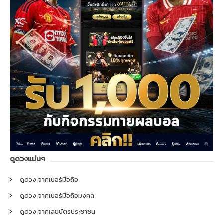
ดูดวงแม่นๆ
ดูดวง จากเบอร์มือถือ
ดูดวง จากเบอร์มือถือมงคล
ดูดวง จากเลขบัตรประชาชน