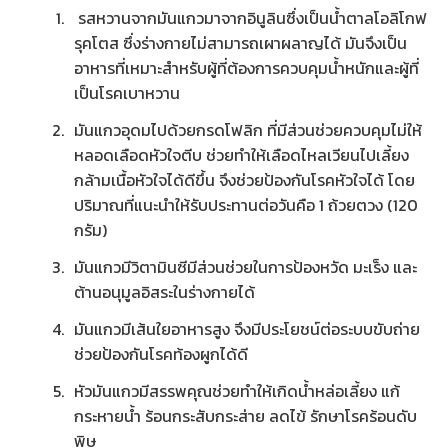
รสหวานจากมันแกวมาจากอินูลินซึ่งเป็นน้ำตาลโอลิโกฟ
รุคโตส ซึ่งร่างกายไม่สามารถเผาผลาญได้ มันจึงเป็น
อาหารที่เหมาะสำหรับผู้ที่ต้องการควบคุมน้ำหนักและผู้ที่
เป็นโรคเบาหวาน
มันแกวอุดมไปด้วยกรดโฟลิก ที่มีส่วนช่วยควบคุมไม่ให้
หลอดเลือดหัวใจตีบ ช่วยทำให้เลือดไหลเวียนไปเลี้ยง
กล้ามเนื้อหัวใจได้ดีขึ้น จึงช่วยป้องกันโรคหัวใจได้ โดย
ปริมาณที่แนะนำให้รับประทานต่อวันคือ 1 ถ้วยตวง (120
กรัม)
มันแกวมีวิตามินซีมีส่วนช่วยในการป้องหวัด มะเร็ง และ
ต้านอนุมูลอิสระในร่างกายได้
มันแกวมีเส้นใยอาหารสูง จึงมีประโยชน์ต่อระบบขับถ่าย
ช่วยป้องกันโรคท้องผูกได้ดี
หัวมันแกวมีสรรพคุณช่วยทำให้เกิดน้ำหล่อเลี้ยง แก้
กระหายน้ำ ร้อนกระสับกระส่าย ลดไข้ รักษาโรคร้อนดับ
พิษ