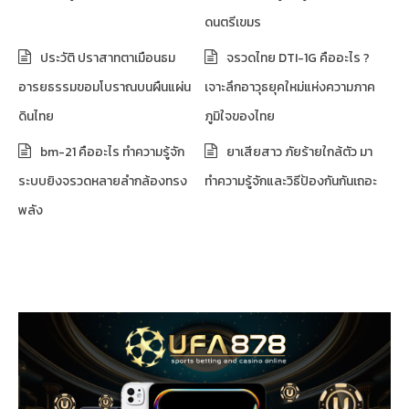
ดนตรีเขมร
ประวัติ ปราสาทตาเมือนธม
จรวดไทย DTI-1G คืออะไร ?
อารยธรรมขอมโบราณบนผืนแผ่น
เจาะลึกอาวุธยุคใหม่แห่งความภาค
ดินไทย
ภูมิใจของไทย
bm-21 คืออะไร ทำความรู้จัก
ยาเสียสาว ภัยร้ายใกล้ตัว มา
ระบบยิงจรวดหลายลำกล้องทรง
ทำความรู้จักและวิธีป้องกันกันเถอะ
พลัง