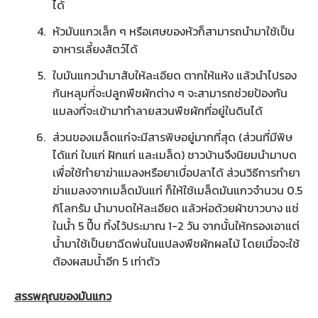
ได้
หัวมันแกวเล็ก ๆ หรือเศษของหัวก็สามารถนำมาใช้เป็น
อาหารเลี้ยงสัตว์ได้
ใบมันแกวนำมาสับให้ละเอียด ตากให้แห้ง แล้วนำไปรอง
ก้นหลุมที่จะปลูกพืชผักต่าง ๆ จะสามารถช่วยป้องกัน
แมลงที่จะเข้ามาทำลายสวนพืชผักที่อยู่ในดินได้
ส่วนของเมล็ดแก่จะมีสารพิษอยู่มากที่สุด (ส่วนที่มีพิษ
ได้แก่ ใบแก่ ฝักแก่ และเมล็ด) ชาวบ้านจึงนิยมนำมาบด
เพื่อใช้ทำยาฆ่าแมลงหรือยาเบื่อปลาได้ ส่วนวิธีการทำยา
ฆ่าแมลงจากเมล็ดมันแก่ ก็ให้ใช้เมล็ดมันแกวจำนวน 0.5
กิโลกรัม นำมาบดให้ละเอียด แล้วห่อด้วยผ้าขาวบาง แช่
ในน้ำ 5 ปี๊บ ทิ้งไว้ประมาณ 1-2 วัน จากนั้นให้กรองเอาแต่
น้ำมาใช้เป็นยาฉีดพ่นในแปลงพืชผักผลไม้ โดยเมื่อจะใช้
ต้องผสมน้ำอีก 5 เท่าตัว
สรรพคุณของมันแกว