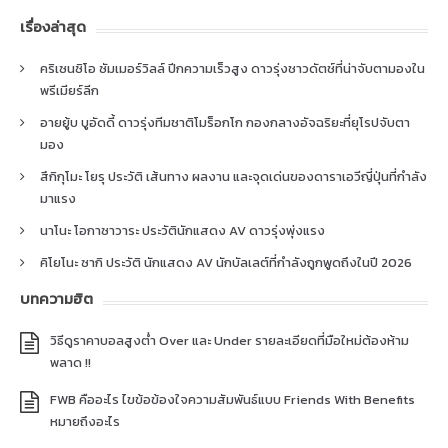
เรื่องล่าสุด
คริเซนซิโอ ซัมเมอร์วิลล์ ปีกความเร็วสูง ดาวรุ่งชาวดัตช์ที่น่าจับตามองใน
พรีเมียร์ลีก
อายยู้บ บูอัดดี้ ดาวรุ่งทีมชาติโมร็อกโก กองกลางอัจฉริยะที่ยุโรปจับตา
มอง
สึกิกุโมะ โยรุ ประวัติ เส้นทาง ผลงาน และจุดเด่นของดาราเอวีญี่ปุ่นที่กำลัง
มาแรง
นาโนะ โอกาซาวาระ ประวัตินักแสดง AV ดาวรุ่งพุ่งแรง
คิโยโนะ ซากิ ประวัติ นักแสดง AV นักบัลเลต์ที่กำลังถูกพูดถึงในปี 2026
บทความฮิต
วิธีดูราคาบอลสูงต่ำ Over และ Under รายละเอียดที่มือใหม่ต้องห้าม
พลาด !!
FWB คืออะไร ไขข้อข้องใจความสัมพันธ์แบบ Friends With Benefits
หมายถึงอะไร