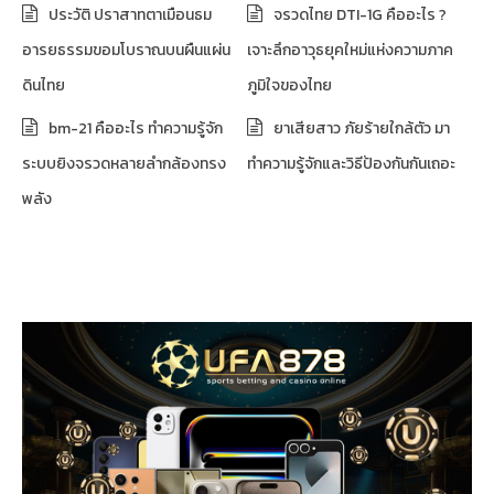
ประวัติ ปราสาทตาเมือนธม
จรวดไทย DTI-1G คืออะไร ?
อารยธรรมขอมโบราณบนผืนแผ่น
เจาะลึกอาวุธยุคใหม่แห่งความภาค
ดินไทย
ภูมิใจของไทย
bm-21 คืออะไร ทำความรู้จัก
ยาเสียสาว ภัยร้ายใกล้ตัว มา
ระบบยิงจรวดหลายลำกล้องทรง
ทำความรู้จักและวิธีป้องกันกันเถอะ
พลัง