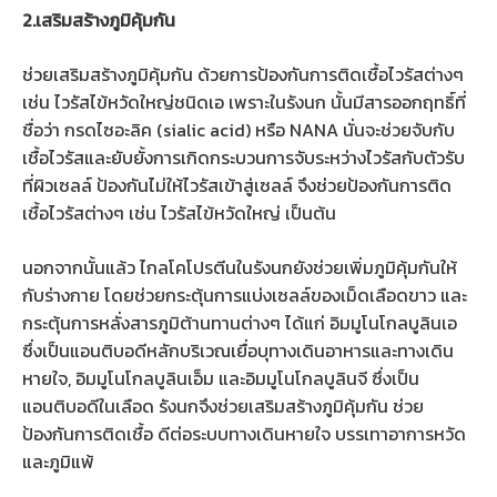
2.
เสริมสร้างภูมิคุ้มกัน
ช่วยเสริมสร้างภูมิคุ้มกัน ด้วยการป้องกันการติดเชื้อไวรัสต่างๆ
เช่น ไวรัสไข้หวัดใหญ่ชนิดเอ เพราะในรังนก นั้นมีสารออกฤทธิ์ที่
ชื่อว่า กรดไซอะลิค (sialic acid) หรือ NANA นั่นจะช่วยจับกับ
เชื้อไวรัสและยับยั้งการเกิดกระบวนการจับระหว่างไวรัสกับตัวรับ
ที่ผิวเซลล์ ป้องกันไม่ให้ไวรัสเข้าสู่เซลล์ จึงช่วยป้องกันการติด
เชื้อไวรัสต่างๆ เช่น ไวรัสไข้หวัดใหญ่ เป็นต้น
นอกจากนั้นแล้ว ไกลโคโปรตีนในรังนกยังช่วยเพิ่มภูมิคุ้มกันให้
กับร่างกาย โดยช่วยกระตุ้นการแบ่งเซลล์ของเม็ดเลือดขาว และ
กระตุ้นการหลั่งสารภูมิต้านทานต่างๆ ได้แก่ อิมมูโนโกลบูลินเอ
ซึ่งเป็นแอนติบอดีหลักบริเวณเยื่อบุทางเดินอาหารและทางเดิน
หายใจ, อิมมูโนโกลบูลินเอ็ม และอิมมูโนโกลบูลินจี ซึ่งเป็น
แอนติบอดีในเลือด รังนกจึงช่วยเสริมสร้างภูมิคุ้มกัน ช่วย
ป้องกันการติดเชื้อ ดีต่อระบบทางเดินหายใจ บรรเทาอาการหวัด
และภูมิแพ้