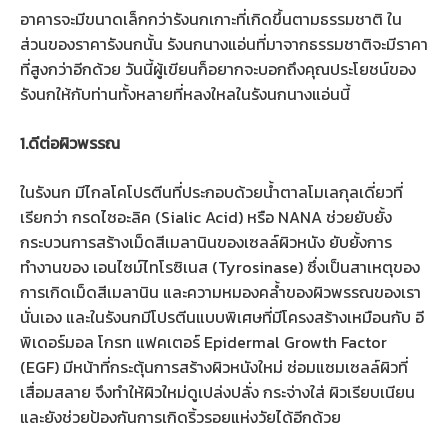
อาคารจะมีขนาดเล็กกว่ารังนกเกาะที่เกิดขึ้นตามธรรมชาติ ใน
ส่วนของราคารังนกนั้น รังนกนางแอ่นที่มาจากธรรมชาติจะมีราคา
ที่สูงกว่าอีกด้วย วันนี้ผู้เขียนก็อยากจะบอกถึงคุณประโยชน์ของ
รังนกให้กับท่านทั้งหลายที่หลงใหลในรังนกนางแอ่นนี้
1.ดีต่อผิวพรรณ
ในรังนก มีไกลโคโปรตีนที่ประกอบด้วยน้ำตาลโมเลกุลเดี่ยวที่
เรียกว่า กรดไซอะลิค (Sialic Acid) หรือ NANA ช่วยยับยั้ง
กระบวนการสร้างเม็ดสีเมลานินของเซลล์ผิวหนัง ยับยั้งการ
ทำงานของ เอนไซม์ไทโรซิเนส (Tyrosinase) ซึ่งเป็นสาเหตุของ
การเกิดเม็ดสีเมลานิน และความหมองคล้ำของผิวพรรณของเรา
นั่นเอง และในรังนกมีโปรตีนแบบพิเศษที่มีโครงสร้างเหมือนกับ อี
พิเดอร์มอล โกรท แฟคเตอร์ Epidermal Growth Factor
(EGF) มีหน้าที่กระตุ้นการสร้างผิวหนังใหม่ ซ่อมแซมเซลล์ผิวที่
เสื่อมสลาย จึงทำให้ผิวใหม่ดูเปล่งปลั่ง กระจ่างใส่ ผิวเรียบเนียน
และยังช่วยป้องกันการเกิดริ้วรอยแห่งวัยได้อีกด้วย