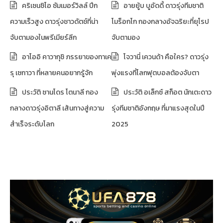
คริเซนซิโอ ซัมเมอร์วิลล์ ปีก
อายยู้บ บูอัดดี้ ดาวรุ่งทีมชาติ
ความเร็วสูง ดาวรุ่งชาวดัตช์ที่น่า
โมร็อกโก กองกลางอัจฉริยะที่ยุโรป
จับตามองในพรีเมียร์ลีก
จับตามอง
อาโออิ คาวากุชิ ภรรยาของทาเค
โจวานี่ เควนด้า คือใคร? ดาวรุ่ง
รุ เซกาวา ที่หลายคนอยากรู้จัก
พุ่งแรงที่โลกฟุตบอลต้องจับตา
ประวัติ ซานโดร โตนาลี กอง
ประวัติ อเล็กซ์ สก็อต นักเตะดาว
กลางดาวรุ่งอิตาลี เส้นทางสู่ความ
รุ่งทีมชาติอังกฤษ ที่มาแรงสุดในปี
สำเร็จระดับโลก
2025