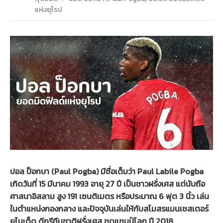
แห่งยุโรป
ปอล ป็อกบา (Paul Pogba) มีชื่อเต็มว่า Paul Labile Pogba
เกิดวันที่ 15 มีนาคม 1993 อายุ 27 ปี เป็นชาวฝรั่งเศส แต่นับถือ
ศาสนาอิสลาม สูง 191 เซนติเมตร หรือประมาณ 6 ฟุต 3 นิ้ว เล่น
ในตำแหน่งกองกลาง และปัจจุบันเล่นให้กับสโมสรแมนเชสเตอร์
ยูไนเต็ด ดีกรีทีมชาติฝรั่งเศส ชุดแชมป์โลก ปี 2018