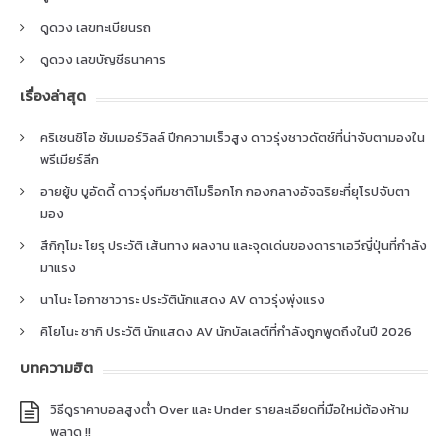
ดูดวง เลขทะเบียนรถ
ดูดวง เลขบัญชีธนาคาร
เรื่องล่าสุด
คริเซนซิโอ ซัมเมอร์วิลล์ ปีกความเร็วสูง ดาวรุ่งชาวดัตช์ที่น่าจับตามองใน
พรีเมียร์ลีก
อายยู้บ บูอัดดี้ ดาวรุ่งทีมชาติโมร็อกโก กองกลางอัจฉริยะที่ยุโรปจับตา
มอง
สึกิกุโมะ โยรุ ประวัติ เส้นทาง ผลงาน และจุดเด่นของดาราเอวีญี่ปุ่นที่กำลัง
มาแรง
นาโนะ โอกาซาวาระ ประวัตินักแสดง AV ดาวรุ่งพุ่งแรง
คิโยโนะ ซากิ ประวัติ นักแสดง AV นักบัลเลต์ที่กำลังถูกพูดถึงในปี 2026
บทความฮิต
วิธีดูราคาบอลสูงต่ำ Over และ Under รายละเอียดที่มือใหม่ต้องห้าม
พลาด !!